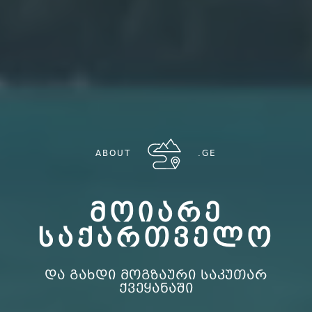
ABOUT
.GE
ᲛᲝᲘᲐᲠᲔ
ᲡᲐᲥᲐᲠᲗᲕᲔᲚᲝ
და გახდი მოგზაური საკუთარ
ქვეყანაში