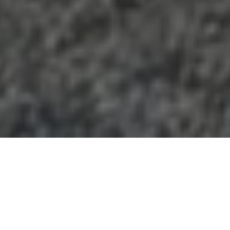
ᲡᲐᲥᲐᲠᲗᲕᲔᲚᲝ