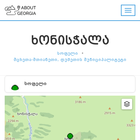
ᲮᲝᲜᲘᲡᲭᲐᲚᲐ
•
ᲡᲝᲤᲔᲚᲘ
ᲛᲪᲮᲔᲗᲐ-ᲛᲗᲘᲐᲜᲔᲗᲘ, ᲓᲣᲨᲔᲗᲘᲡ ᲛᲣᲜᲘᲪᲘᲞᲐᲚᲘᲢᲔᲢᲘ
ᲡᲝᲤᲔᲚᲘ