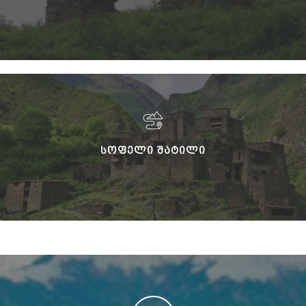
ᲡᲝᲤᲔᲚᲘ ᲨᲐᲢᲘᲚᲘ