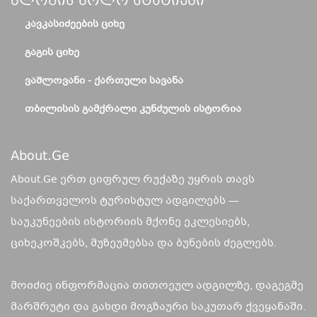
Ბლოგის Ბოლო Სტატიები
ᲙᲐᲕᲙᲐᲡᲘᲫᲔᲔᲑᲘᲡ ᲪᲘᲮᲔ
ᲒᲐᲒᲘᲡ ᲪᲘᲮᲔ
ᲕᲐᲨᲚᲝᲕᲐᲜᲘ - ᲥᲐᲠᲗᲣᲚᲘ ᲡᲐᲕᲐᲜᲐ
ᲗᲑᲘᲚᲘᲡᲘᲡ ᲒᲐᲛᲥᲠᲐᲚᲘ ᲙᲣᲜᲫᲣᲚᲘᲡ ᲘᲡᲢᲝᲠᲘᲐ
About.ge
About.Ge ერთ ციფრულ რუქაზე უყრის თავს
საქართველოს ტურისტულ ადგილებს —
საუკუნეების ისტორიის მქონე ეკლესიებს,
ციხეკოშკებს, მუზეუმებსა და ბუნების ძეგლებს.
მოიძიე ინფორმაცია თითოეულ ადგილზე, დაგეგმე
მარშრუტი და გახდი მოგზაური საკუთარ ქვეყანაში.