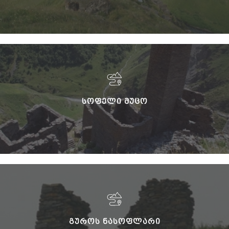
ᲡᲝᲤᲔᲚᲘ ᲛᲣᲪᲝ
ᲒᲣᲠᲝᲡ ᲜᲐᲡᲝᲤᲚᲐᲠᲘ