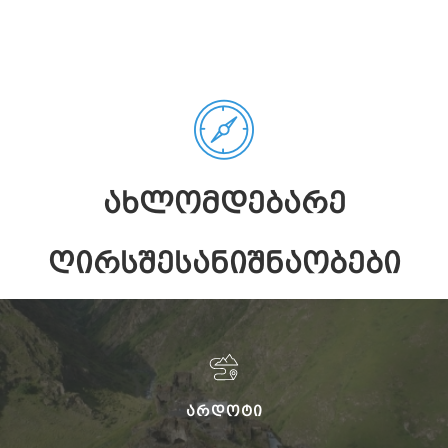
ᲐᲮᲚᲝᲛᲓᲔᲑᲐᲠᲔ
ᲦᲘᲠᲡᲨᲔᲡᲐᲜᲘᲨᲜᲐᲝᲑᲔᲑᲘ
ᲐᲠᲓᲝᲢᲘ