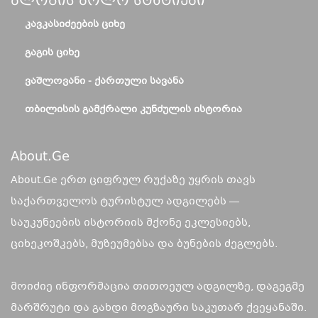
Ბლოგის Ბოლო Სტატიები
ᲙᲐᲕᲙᲐᲡᲘᲫᲔᲔᲑᲘᲡ ᲪᲘᲮᲔ
ᲒᲐᲒᲘᲡ ᲪᲘᲮᲔ
ᲕᲐᲨᲚᲝᲕᲐᲜᲘ - ᲥᲐᲠᲗᲣᲚᲘ ᲡᲐᲕᲐᲜᲐ
ᲗᲑᲘᲚᲘᲡᲘᲡ ᲒᲐᲛᲥᲠᲐᲚᲘ ᲙᲣᲜᲫᲣᲚᲘᲡ ᲘᲡᲢᲝᲠᲘᲐ
About.ge
About.Ge ერთ ციფრულ რუქაზე უყრის თავს
საქართველოს ტურისტულ ადგილებს —
საუკუნეების ისტორიის მქონე ეკლესიებს,
ციხეკოშკებს, მუზეუმებსა და ბუნების ძეგლებს.
მოიძიე ინფორმაცია თითოეულ ადგილზე, დაგეგმე
მარშრუტი და გახდი მოგზაური საკუთარ ქვეყანაში.