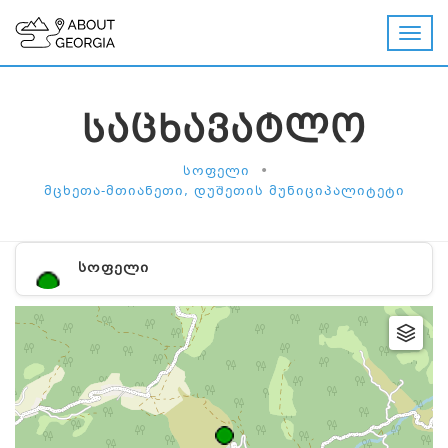
ᲡᲐᲪᲮᲐᲕᲐᲢᲚᲝ
•
ᲡᲝᲤᲔᲚᲘ
ᲛᲪᲮᲔᲗᲐ-ᲛᲗᲘᲐᲜᲔᲗᲘ, ᲓᲣᲨᲔᲗᲘᲡ ᲛᲣᲜᲘᲪᲘᲞᲐᲚᲘᲢᲔᲢᲘ
ᲡᲝᲤᲔᲚᲘ