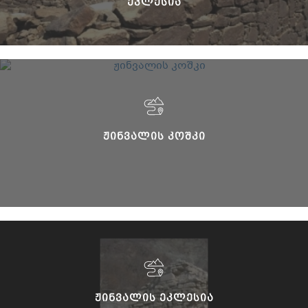
ᲔᲙᲚᲔᲡᲘᲐ
ᲟᲘᲜᲕᲐᲚᲘᲡ ᲙᲝᲨᲙᲘ
ᲟᲘᲜᲕᲐᲚᲘᲡ ᲔᲙᲚᲔᲡᲘᲐ