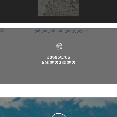
ᲟᲘᲜᲕᲐᲚᲘᲡ
ᲡᲐᲛᲚᲝᲪᲕᲔᲚᲝ