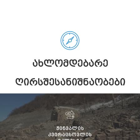
ᲐᲮᲚᲝᲛᲓᲔᲑᲐᲠᲔ
ᲦᲘᲠᲡᲨᲔᲡᲐᲜᲘᲨᲜᲐᲝᲑᲔᲑᲘ
ᲟᲘᲜᲕᲐᲚᲘᲡ
ᲙᲕᲘᲠᲐᲪᲮᲝᲕᲚᲘᲡ