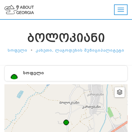
ᲑᲝᲚᲝᲙᲘᲐᲜᲘ
•
ᲡᲝᲤᲔᲚᲘ
ᲙᲐᲮᲔᲗᲘ, ᲚᲐᲒᲝᲓᲔᲮᲘᲡ ᲛᲣᲜᲘᲪᲘᲞᲐᲚᲘᲢᲔᲢᲘ
ᲡᲝᲤᲔᲚᲘ