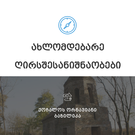
ᲐᲮᲚᲝᲛᲓᲔᲑᲐᲠᲔ
ᲦᲘᲠᲡᲨᲔᲡᲐᲜᲘᲨᲜᲐᲝᲑᲔᲑᲘ
ᲥᲝᲩᲐᲚᲝᲡ ᲝᲠᲜᲐᲕᲘᲐᲜᲘ
ᲑᲐᲖᲘᲚᲘᲙᲐ