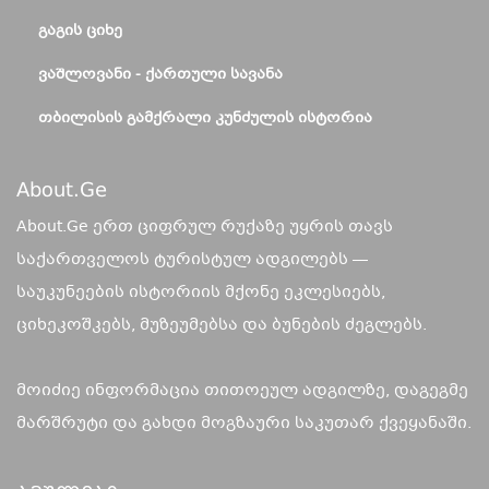
ᲒᲐᲒᲘᲡ ᲪᲘᲮᲔ
ᲕᲐᲨᲚᲝᲕᲐᲜᲘ - ᲥᲐᲠᲗᲣᲚᲘ ᲡᲐᲕᲐᲜᲐ
ᲗᲑᲘᲚᲘᲡᲘᲡ ᲒᲐᲛᲥᲠᲐᲚᲘ ᲙᲣᲜᲫᲣᲚᲘᲡ ᲘᲡᲢᲝᲠᲘᲐ
About.ge
About.Ge ერთ ციფრულ რუქაზე უყრის თავს
საქართველოს ტურისტულ ადგილებს —
საუკუნეების ისტორიის მქონე ეკლესიებს,
ციხეკოშკებს, მუზეუმებსა და ბუნების ძეგლებს.
მოიძიე ინფორმაცია თითოეულ ადგილზე, დაგეგმე
მარშრუტი და გახდი მოგზაური საკუთარ ქვეყანაში.