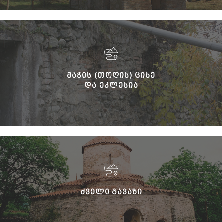
ᲛᲐᲭᲘᲡ (ᲗᲝᲦᲘᲡ) ᲪᲘᲮᲔ
ᲓᲐ ᲔᲙᲚᲔᲡᲘᲐ
ᲫᲕᲔᲚᲘ ᲒᲐᲕᲐᲖᲘ