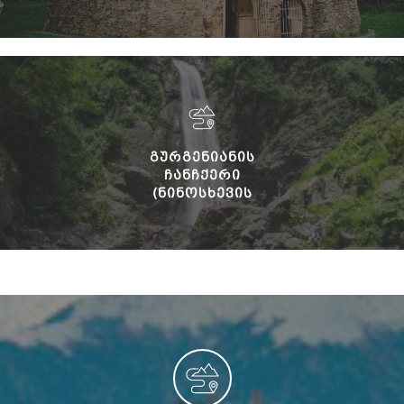
ᲒᲣᲠᲒᲔᲜᲘᲐᲜᲘᲡ
ᲩᲐᲜᲩᲥᲔᲠᲘ
(ᲜᲘᲜᲝᲡᲮᲔᲕᲘᲡ
ᲩᲐᲜᲩᲥᲔᲠᲘ)