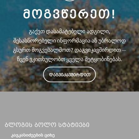
ᲛᲝᲒᲕᲬᲔᲠᲔᲗ!
გაქვთ დასამატებელი ადგილი,
შესასწორებელი ინფორმაცია ან უბრალოდ
გსურთ მოგვესალმოთ? დაგვიკავშირდით —
ჩვენ ვკითხულობთ ყველა შეტყობინებას.
ᲓᲐᲒᲕᲘᲙᲐᲕᲨᲘᲠᲓᲘᲗ
Ბლოგის Ბოლო Სტატიები
ᲙᲐᲕᲙᲐᲡᲘᲫᲔᲔᲑᲘᲡ ᲪᲘᲮᲔ