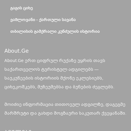
ᲒᲐᲒᲘᲡ ᲪᲘᲮᲔ
ᲕᲐᲨᲚᲝᲕᲐᲜᲘ - ᲥᲐᲠᲗᲣᲚᲘ ᲡᲐᲕᲐᲜᲐ
ᲗᲑᲘᲚᲘᲡᲘᲡ ᲒᲐᲛᲥᲠᲐᲚᲘ ᲙᲣᲜᲫᲣᲚᲘᲡ ᲘᲡᲢᲝᲠᲘᲐ
About.ge
About.Ge ერთ ციფრულ რუქაზე უყრის თავს
საქართველოს ტურისტულ ადგილებს —
საუკუნეების ისტორიის მქონე ეკლესიებს,
ციხეკოშკებს, მუზეუმებსა და ბუნების ძეგლებს.
მოიძიე ინფორმაცია თითოეულ ადგილზე, დაგეგმე
მარშრუტი და გახდი მოგზაური საკუთარ ქვეყანაში.