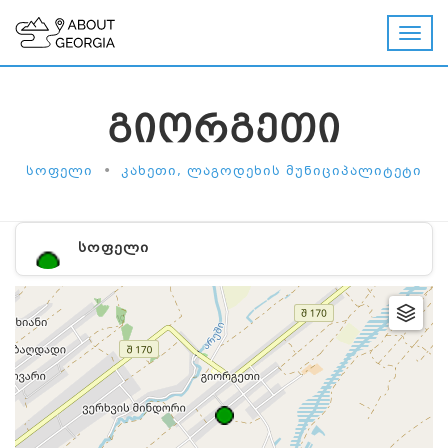
ᲒᲘᲝᲠᲒᲔᲗᲘ
•
ᲡᲝᲤᲔᲚᲘ
ᲙᲐᲮᲔᲗᲘ, ᲚᲐᲒᲝᲓᲔᲮᲘᲡ ᲛᲣᲜᲘᲪᲘᲞᲐᲚᲘᲢᲔᲢᲘ
ᲡᲝᲤᲔᲚᲘ