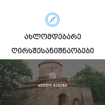
ᲐᲮᲚᲝᲛᲓᲔᲑᲐᲠᲔ
ᲦᲘᲠᲡᲨᲔᲡᲐᲜᲘᲨᲜᲐᲝᲑᲔᲑᲘ
ᲫᲕᲔᲚᲘ ᲒᲐᲕᲐᲖᲘ