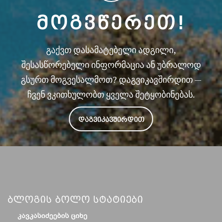
ᲛᲝᲒᲕᲬᲔᲠᲔᲗ!
გაქვთ დასამატებელი ადგილი,
შესასწორებელი ინფორმაცია ან უბრალოდ
გსურთ მოგვესალმოთ? დაგვიკავშირდით —
ჩვენ ვკითხულობთ ყველა შეტყობინებას.
ᲓᲐᲒᲕᲘᲙᲐᲕᲨᲘᲠᲓᲘᲗ
Ბლოგის Ბოლო Სტატიები
ᲙᲐᲕᲙᲐᲡᲘᲫᲔᲔᲑᲘᲡ ᲪᲘᲮᲔ