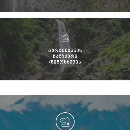
ᲒᲣᲠᲒᲔᲜᲘᲐᲜᲘᲡ
ᲩᲐᲜᲩᲥᲔᲠᲘ
(ᲜᲘᲜᲝᲡᲮᲔᲕᲘᲡ
ᲩᲐᲜᲩᲥᲔᲠᲘ)