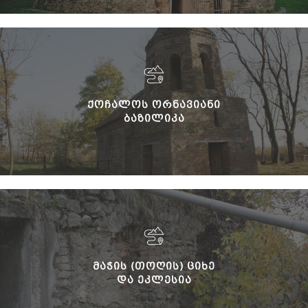
ᲥᲝᲩᲐᲚᲝᲡ ᲝᲠᲜᲐᲕᲘᲐᲜᲘ
ᲑᲐᲖᲘᲚᲘᲙᲐ
ᲛᲐᲭᲘᲡ (ᲗᲝᲦᲘᲡ) ᲪᲘᲮᲔ
ᲓᲐ ᲔᲙᲚᲔᲡᲘᲐ