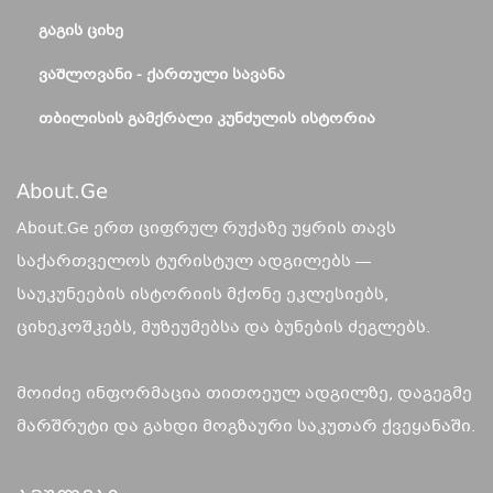
ᲒᲐᲒᲘᲡ ᲪᲘᲮᲔ
ᲕᲐᲨᲚᲝᲕᲐᲜᲘ - ᲥᲐᲠᲗᲣᲚᲘ ᲡᲐᲕᲐᲜᲐ
ᲗᲑᲘᲚᲘᲡᲘᲡ ᲒᲐᲛᲥᲠᲐᲚᲘ ᲙᲣᲜᲫᲣᲚᲘᲡ ᲘᲡᲢᲝᲠᲘᲐ
About.ge
About.Ge ერთ ციფრულ რუქაზე უყრის თავს
საქართველოს ტურისტულ ადგილებს —
საუკუნეების ისტორიის მქონე ეკლესიებს,
ციხეკოშკებს, მუზეუმებსა და ბუნების ძეგლებს.
მოიძიე ინფორმაცია თითოეულ ადგილზე, დაგეგმე
მარშრუტი და გახდი მოგზაური საკუთარ ქვეყანაში.