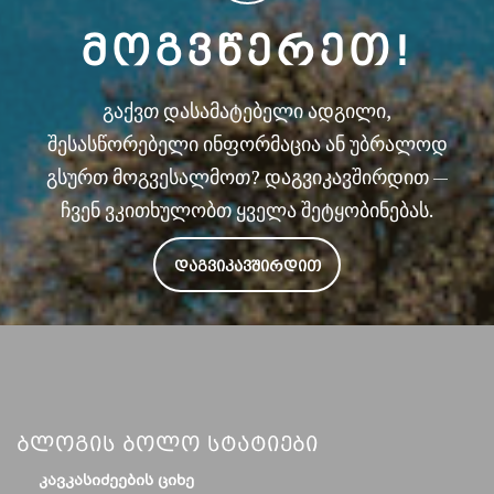
ᲛᲝᲒᲕᲬᲔᲠᲔᲗ!
გაქვთ დასამატებელი ადგილი,
შესასწორებელი ინფორმაცია ან უბრალოდ
გსურთ მოგვესალმოთ? დაგვიკავშირდით —
ჩვენ ვკითხულობთ ყველა შეტყობინებას.
ᲓᲐᲒᲕᲘᲙᲐᲕᲨᲘᲠᲓᲘᲗ
Ბლოგის Ბოლო Სტატიები
ᲙᲐᲕᲙᲐᲡᲘᲫᲔᲔᲑᲘᲡ ᲪᲘᲮᲔ