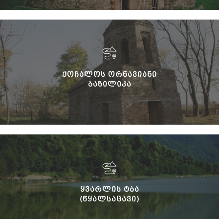
ᲥᲝᲩᲐᲚᲝᲡ ᲝᲠᲜᲐᲕᲘᲐᲜᲘ
ᲑᲐᲖᲘᲚᲘᲙᲐ
ᲧᲕᲐᲠᲚᲘᲡ ᲢᲑᲐ
(ᲬᲧᲐᲚᲡᲐᲪᲐᲕᲘ)