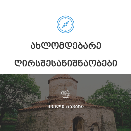
ᲐᲮᲚᲝᲛᲓᲔᲑᲐᲠᲔ
ᲦᲘᲠᲡᲨᲔᲡᲐᲜᲘᲨᲜᲐᲝᲑᲔᲑᲘ
ᲫᲕᲔᲚᲘ ᲒᲐᲕᲐᲖᲘ