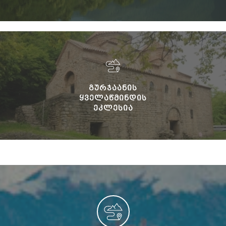
ᲒᲣᲠᲯᲐᲐᲜᲘᲡ
ᲧᲕᲔᲚᲐᲬᲛᲘᲜᲓᲘᲡ
ᲔᲙᲚᲔᲡᲘᲐ