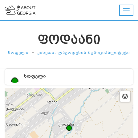
ᲤᲝᲓᲐᲐᲜᲘ
•
ᲡᲝᲤᲔᲚᲘ
ᲙᲐᲮᲔᲗᲘ, ᲚᲐᲒᲝᲓᲔᲮᲘᲡ ᲛᲣᲜᲘᲪᲘᲞᲐᲚᲘᲢᲔᲢᲘ
ᲡᲝᲤᲔᲚᲘ