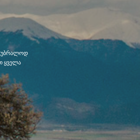
ნ უბრალოდ
თ ყველა