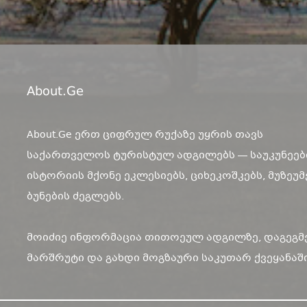
About.ge
About.Ge ერთ ციფრულ რუქაზე უყრის თავს
საქართველოს ტურისტულ ადგილებს — საუკუნეებ
ისტორიის მქონე ეკლესიებს, ციხეკოშკებს, მუზეუმ
ბუნების ძეგლებს.
მოიძიე ინფორმაცია თითოეულ ადგილზე, დაგეგმ
მარშრუტი და გახდი მოგზაური საკუთარ ქვეყანაში