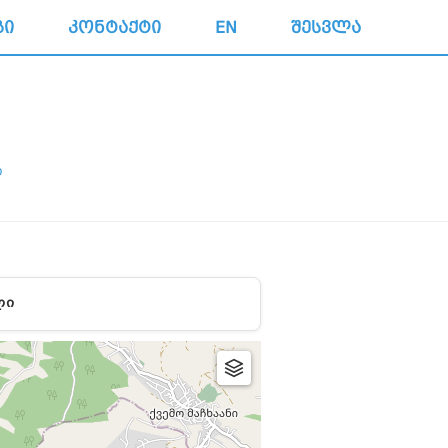
ᲒᲘ
ᲙᲝᲜᲢᲐᲥᲢᲘ
EN
ᲨᲔᲡᲕᲚᲐ
Ი
ᲚᲘ