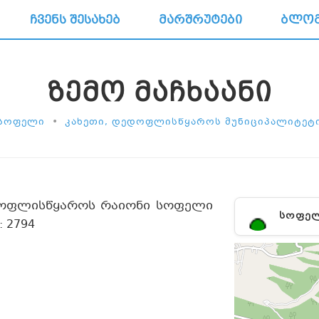
ᲩᲕᲔᲜᲡ ᲨᲔᲡᲐᲮᲔᲑ
ᲛᲐᲠᲨᲠᲣᲢᲔᲑᲘ
ᲑᲚᲝ
ᲖᲔᲛᲝ ᲛᲐᲩᲮᲐᲐᲜᲘ
•
ᲡᲝᲤᲔᲚᲘ
ᲙᲐᲮᲔᲗᲘ, ᲓᲔᲓᲝᲤᲚᲘᲡᲬᲧᲐᲠᲝᲡ ᲛᲣᲜᲘᲪᲘᲞᲐᲚᲘᲢᲔᲢ
დოფლისწყაროს რაიონი სოფელი
ᲡᲝᲤᲔ
 2794