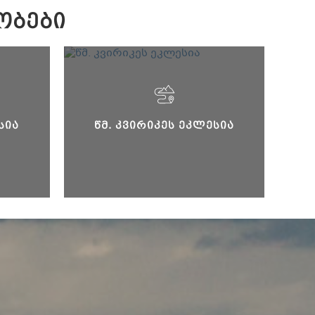
ᲝᲑᲔᲑᲘ
ᲡᲘᲐ
ᲬᲛ. ᲙᲕᲘᲠᲘᲙᲔᲡ ᲔᲙᲚᲔᲡᲘᲐ