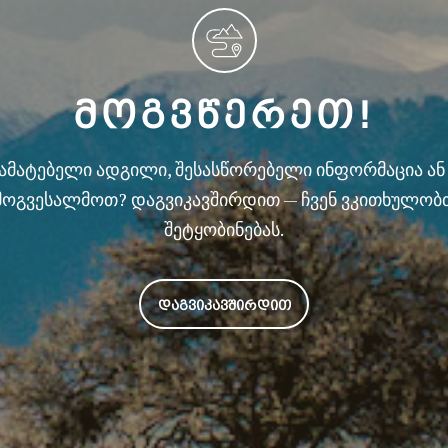
ᲛᲝᲒᲕᲬᲔᲠᲔᲗ!
სამატებელი ადგილი, შესასწორებელი ინფორმაცია ა
მოგვესალმოთ? დაგვიკავშირდით — ჩვენ ვკითხულობ
შეტყობინებას.
ᲓᲐᲒᲕᲘᲙᲐᲕᲨᲘᲠᲓᲘᲗ