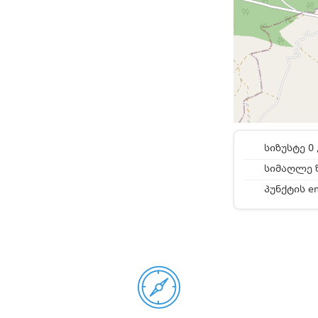
სიზუსტე 0 
სიმაღლე ზ
პუნქტის e