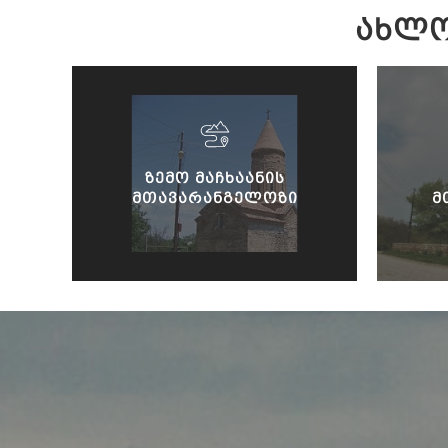
ᲐᲮᲚᲝ
ᲖᲔᲛᲝ ᲛᲐᲩᲮᲐᲐᲜᲘᲡ
ᲛᲗᲐᲕᲐᲠᲐᲜᲒᲔᲚᲝᲖᲘ
Მ