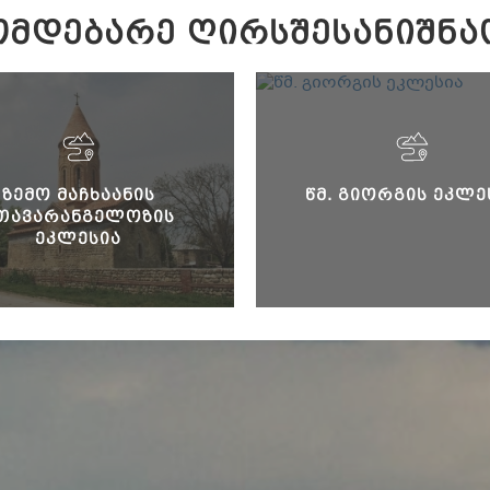
ᲛᲓᲔᲑᲐᲠᲔ ᲦᲘᲠᲡᲨᲔᲡᲐᲜᲘᲨᲜᲐ
ᲖᲔᲛᲝ ᲛᲐᲩᲮᲐᲐᲜᲘᲡ
ᲬᲛ. ᲒᲘᲝᲠᲒᲘᲡ ᲔᲙᲚᲔ
ᲗᲐᲕᲐᲠᲐᲜᲒᲔᲚᲝᲖᲘᲡ
ᲔᲙᲚᲔᲡᲘᲐ