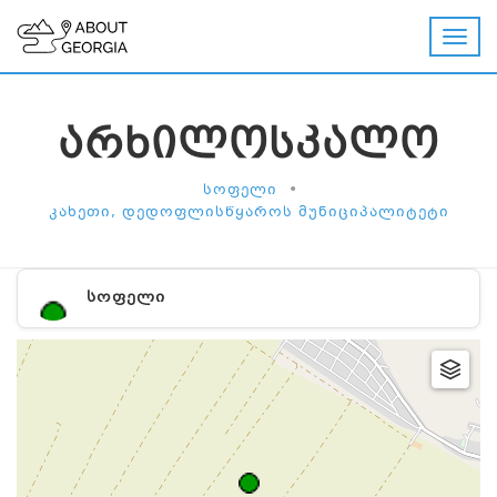
ᲐᲠᲮᲘᲚᲝᲡᲙᲐᲚᲝ
•
ᲡᲝᲤᲔᲚᲘ
ᲙᲐᲮᲔᲗᲘ, ᲓᲔᲓᲝᲤᲚᲘᲡᲬᲧᲐᲠᲝᲡ ᲛᲣᲜᲘᲪᲘᲞᲐᲚᲘᲢᲔᲢᲘ
ᲡᲝᲤᲔᲚᲘ