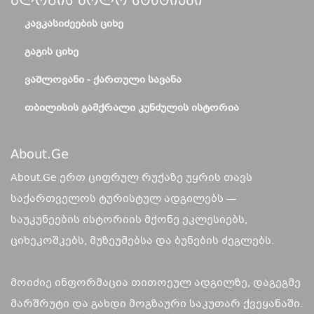
Ბლოგის Ბოლო Სტატიები
ᲙᲐᲕᲙᲐᲡᲘᲫᲔᲔᲑᲘᲡ ᲪᲘᲮᲔ
ᲒᲐᲒᲘᲡ ᲪᲘᲮᲔ
ᲕᲐᲨᲚᲝᲕᲐᲜᲘ - ᲥᲐᲠᲗᲣᲚᲘ ᲡᲐᲕᲐᲜᲐ
ᲗᲑᲘᲚᲘᲡᲘᲡ ᲒᲐᲛᲥᲠᲐᲚᲘ ᲙᲣᲜᲫᲣᲚᲘᲡ ᲘᲡᲢᲝᲠᲘᲐ
About.ge
About.Ge ერთ ციფრულ რუქაზე უყრის თავს
საქართველოს ტურისტულ ადგილებს —
საუკუნეების ისტორიის მქონე ეკლესიებს,
ციხეკოშკებს, მუზეუმებსა და ბუნების ძეგლებს.
მოიძიე ინფორმაცია თითოეულ ადგილზე, დაგეგმე
მარშრუტი და გახდი მოგზაური საკუთარ ქვეყანაში.