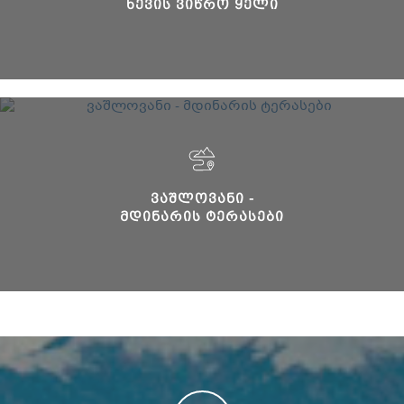
ᲮᲔᲕᲘᲡ ᲕᲘᲬᲠᲝ ᲧᲔᲚᲘ
ᲕᲐᲨᲚᲝᲕᲐᲜᲘ -
ᲛᲓᲘᲜᲐᲠᲘᲡ ᲢᲔᲠᲐᲡᲔᲑᲘ