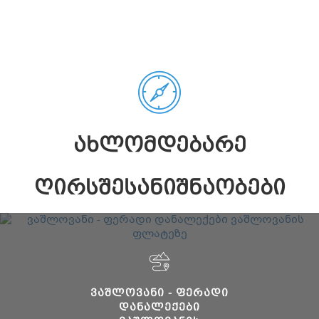
ᲐᲮᲚᲝᲛᲓᲔᲑᲐᲠᲔ
ᲦᲘᲠᲡᲨᲔᲡᲐᲜᲘᲨᲜᲐᲝᲑᲔᲑᲘ
ᲕᲐᲨᲚᲝᲕᲐᲜᲘ - ᲤᲔᲠᲐᲓᲘ
ᲓᲐᲜᲐᲚᲔᲥᲔᲑᲘ