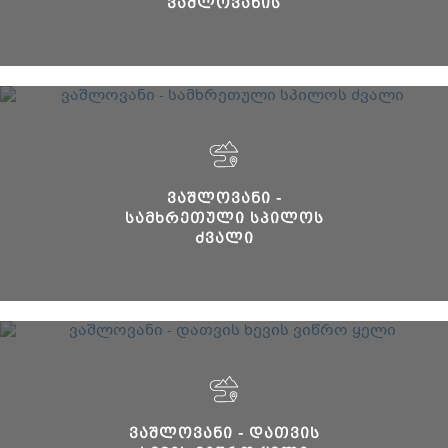
ᲕᲐᲨᲚᲝᲕᲐᲜᲘᲡ
ᲤᲚᲐᲢᲔᲖᲔ
ᲕᲐᲨᲚᲝᲕᲐᲜᲘ -
ᲡᲐᲛᲮᲠᲔᲗᲣᲚᲘ ᲡᲞᲘᲚᲝᲡ
ᲫᲕᲐᲚᲘ
ᲕᲐᲨᲚᲝᲕᲐᲜᲘ - ᲓᲐᲗᲕᲘᲡ