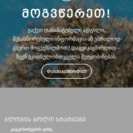
ᲛᲝᲒᲕᲬᲔᲠᲔᲗ!
გაქვთ დასამატებელი ადგილი,
შესასწორებელი ინფორმაცია ან უბრალოდ
გსურთ მოგვესალმოთ? დაგვიკავშირდით —
ჩვენ ვკითხულობთ ყველა შეტყობინებას.
ᲓᲐᲒᲕᲘᲙᲐᲕᲨᲘᲠᲓᲘᲗ
Ბლოგის Ბოლო Სტატიები
ᲙᲐᲕᲙᲐᲡᲘᲫᲔᲔᲑᲘᲡ ᲪᲘᲮᲔ