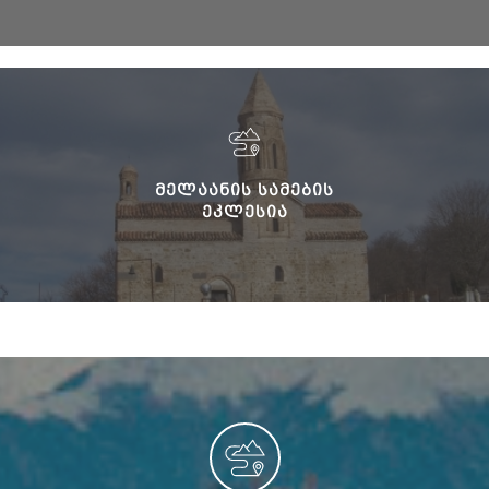
ᲛᲔᲚᲐᲐᲜᲘᲡ ᲡᲐᲛᲔᲑᲘᲡ
ᲔᲙᲚᲔᲡᲘᲐ