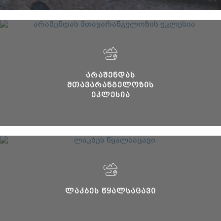
ᲐᲠᲐᲨᲔᲜᲓᲐᲡ
ᲛᲗᲐᲕᲐᲠᲐᲜᲒᲔᲚᲝᲖᲘᲡ
ᲔᲙᲚᲔᲡᲘᲐ
ᲚᲐᲙᲑᲔᲡ ᲬᲧᲐᲚᲡᲐᲪᲐᲕᲘ