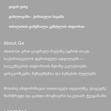
ᲒᲐᲒᲘᲡ ᲪᲘᲮᲔ
ᲕᲐᲨᲚᲝᲕᲐᲜᲘ - ᲥᲐᲠᲗᲣᲚᲘ ᲡᲐᲕᲐᲜᲐ
ᲗᲑᲘᲚᲘᲡᲘᲡ ᲒᲐᲛᲥᲠᲐᲚᲘ ᲙᲣᲜᲫᲣᲚᲘᲡ ᲘᲡᲢᲝᲠᲘᲐ
About.ge
About.Ge ერთ ციფრულ რუქაზე უყრის თავს
საქართველოს ტურისტულ ადგილებს —
საუკუნეების ისტორიის მქონე ეკლესიებს,
ციხეკოშკებს, მუზეუმებსა და ბუნების ძეგლებს.
მოიძიე ინფორმაცია თითოეულ ადგილზე, დაგეგმე
მარშრუტი და გახდი მოგზაური საკუთარ ქვეყანაში.