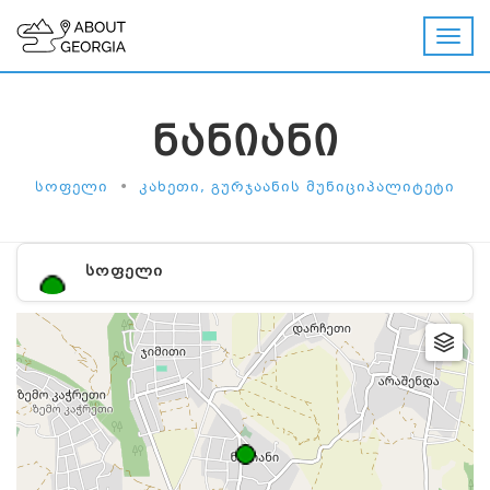
ᲜᲐᲜᲘᲐᲜᲘ
•
ᲡᲝᲤᲔᲚᲘ
ᲙᲐᲮᲔᲗᲘ, ᲒᲣᲠᲯᲐᲐᲜᲘᲡ ᲛᲣᲜᲘᲪᲘᲞᲐᲚᲘᲢᲔᲢᲘ
ᲡᲝᲤᲔᲚᲘ