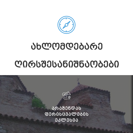
ᲐᲮᲚᲝᲛᲓᲔᲑᲐᲠᲔ
ᲦᲘᲠᲡᲨᲔᲡᲐᲜᲘᲨᲜᲐᲝᲑᲔᲑᲘ
ᲐᲠᲐᲨᲔᲜᲓᲐᲡ
ᲤᲔᲠᲘᲡᲪᲕᲐᲚᲔᲑᲘᲡ
ᲔᲙᲚᲔᲡᲘᲐ