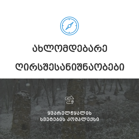
ᲐᲮᲚᲝᲛᲓᲔᲑᲐᲠᲔ
ᲦᲘᲠᲡᲨᲔᲡᲐᲜᲘᲨᲜᲐᲝᲑᲔᲑᲘ
ᲧᲕᲐᲠᲔᲚᲬᲧᲐᲚᲘᲡ
ᲡᲕᲔᲢᲔᲑᲘᲡ ᲙᲝᲛᲞᲚᲔᲥᲡᲘ