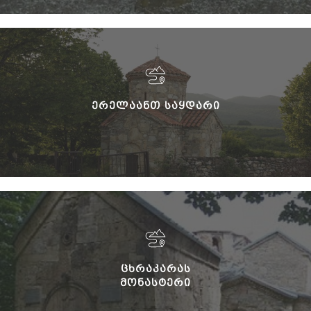
ᲔᲠᲔᲚᲐᲐᲜᲗ ᲡᲐᲧᲓᲐᲠᲘ
ᲪᲮᲠᲐᲙᲐᲠᲐᲡ
ᲛᲝᲜᲐᲡᲢᲔᲠᲘ