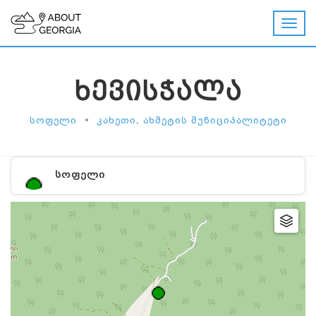
ᲮᲔᲕᲘᲡᲭᲐᲚᲐ
•
ᲡᲝᲤᲔᲚᲘ
ᲙᲐᲮᲔᲗᲘ, ᲐᲮᲛᲔᲢᲘᲡ ᲛᲣᲜᲘᲪᲘᲞᲐᲚᲘᲢᲔᲢᲘ
ᲡᲝᲤᲔᲚᲘ