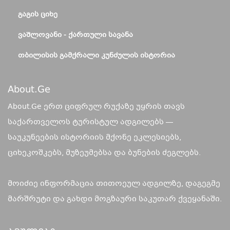
ᲒᲐᲒᲘᲡ ᲪᲘᲮᲔ
ᲕᲐᲨᲚᲝᲕᲐᲜᲘ - ᲥᲐᲠᲗᲣᲚᲘ ᲡᲐᲕᲐᲜᲐ
ᲗᲑᲘᲚᲘᲡᲘᲡ ᲒᲐᲛᲥᲠᲐᲚᲘ ᲙᲣᲜᲫᲣᲚᲘᲡ ᲘᲡᲢᲝᲠᲘᲐ
About.ge
About.Ge ერთ ციფრულ რუქაზე უყრის თავს
საქართველოს ტურისტულ ადგილებს —
საუკუნეების ისტორიის მქონე ეკლესიებს,
ციხეკოშკებს, მუზეუმებსა და ბუნების ძეგლებს.
მოიძიე ინფორმაცია თითოეულ ადგილზე, დაგეგმე
მარშრუტი და გახდი მოგზაური საკუთარ ქვეყანაში.