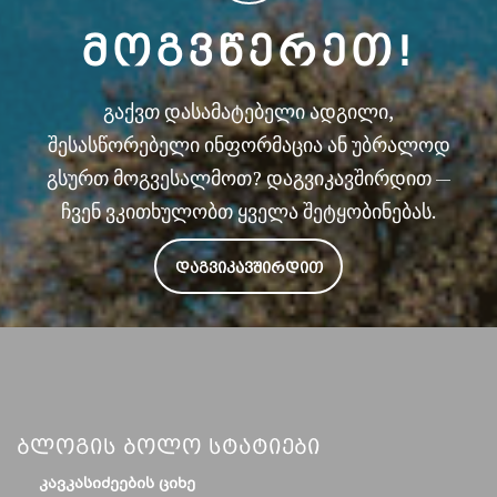
ᲛᲝᲒᲕᲬᲔᲠᲔᲗ!
გაქვთ დასამატებელი ადგილი,
შესასწორებელი ინფორმაცია ან უბრალოდ
გსურთ მოგვესალმოთ? დაგვიკავშირდით —
ჩვენ ვკითხულობთ ყველა შეტყობინებას.
ᲓᲐᲒᲕᲘᲙᲐᲕᲨᲘᲠᲓᲘᲗ
Ბლოგის Ბოლო Სტატიები
ᲙᲐᲕᲙᲐᲡᲘᲫᲔᲔᲑᲘᲡ ᲪᲘᲮᲔ