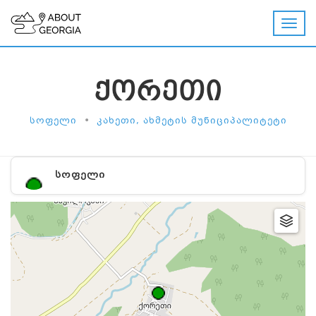
ᲥᲝᲠᲔᲗᲘ
•
ᲡᲝᲤᲔᲚᲘ
ᲙᲐᲮᲔᲗᲘ, ᲐᲮᲛᲔᲢᲘᲡ ᲛᲣᲜᲘᲪᲘᲞᲐᲚᲘᲢᲔᲢᲘ
ᲡᲝᲤᲔᲚᲘ