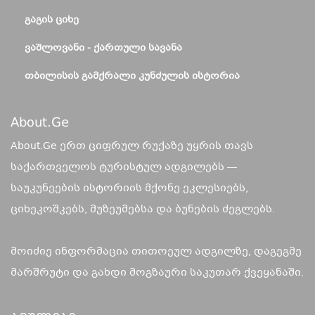
ᲒᲐᲒᲘᲡ ᲪᲘᲮᲔ
ᲕᲐᲨᲚᲝᲕᲐᲜᲘ - ᲥᲐᲠᲗᲣᲚᲘ ᲡᲐᲕᲐᲜᲐ
ᲗᲑᲘᲚᲘᲡᲘᲡ ᲒᲐᲛᲥᲠᲐᲚᲘ ᲙᲣᲜᲫᲣᲚᲘᲡ ᲘᲡᲢᲝᲠᲘᲐ
About.ge
About.Ge ერთ ციფრულ რუქაზე უყრის თავს
საქართველოს ტურისტულ ადგილებს —
საუკუნეების ისტორიის მქონე ეკლესიებს,
ციხეკოშკებს, მუზეუმებსა და ბუნების ძეგლებს.
მოიძიე ინფორმაცია თითოეულ ადგილზე, დაგეგმე
მარშრუტი და გახდი მოგზაური საკუთარ ქვეყანაში.