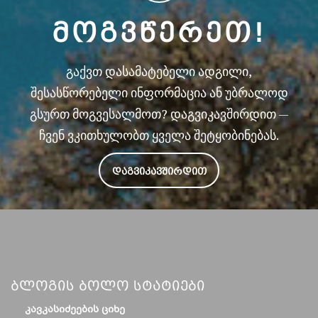
ᲛᲝᲒᲕᲬᲔᲠᲔᲗ!
გაქვთ დასამატებელი ადგილი,
შესასწორებელი ინფორმაცია ან უბრალოდ
გსურთ მოგვესალმოთ? დაგვიკავშირდით —
ჩვენ ვკითხულობთ ყველა შეტყობინებას.
ᲓᲐᲒᲕᲘᲙᲐᲕᲨᲘᲠᲓᲘᲗ
Ბლოგის Ბოლო Სტატიები
ᲙᲐᲕᲙᲐᲡᲘᲫᲔᲔᲑᲘᲡ ᲪᲘᲮᲔ