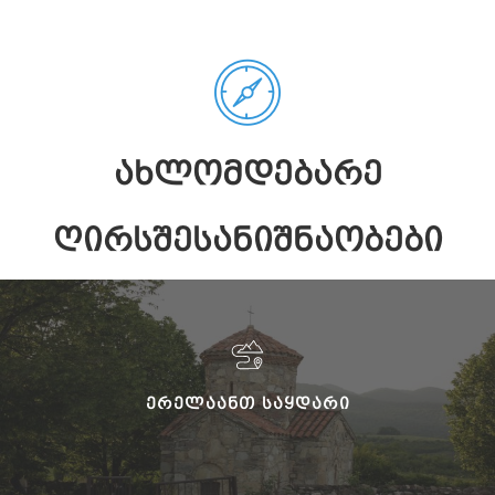
ᲐᲮᲚᲝᲛᲓᲔᲑᲐᲠᲔ
ᲦᲘᲠᲡᲨᲔᲡᲐᲜᲘᲨᲜᲐᲝᲑᲔᲑᲘ
ᲔᲠᲔᲚᲐᲐᲜᲗ ᲡᲐᲧᲓᲐᲠᲘ