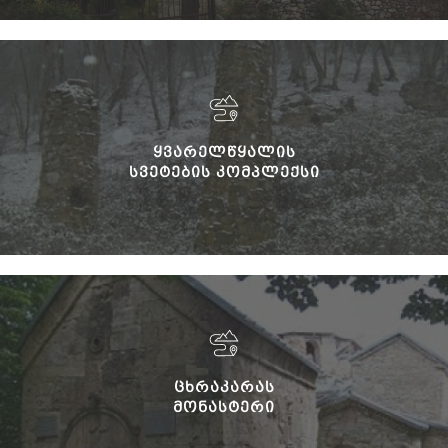
ᲧᲕᲐᲠᲔᲚᲬᲧᲐᲚᲘᲡ
ᲡᲕᲔᲢᲔᲑᲘᲡ ᲙᲝᲛᲞᲚᲔᲥᲡᲘ
ᲪᲮᲠᲐᲙᲐᲠᲐᲡ
ᲛᲝᲜᲐᲡᲢᲔᲠᲘ