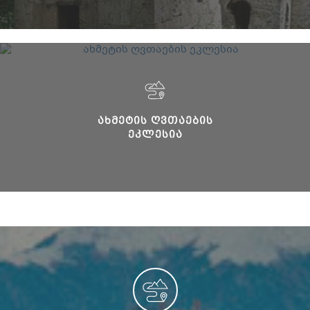
ᲐᲮᲛᲔᲢᲘᲡ ᲦᲕᲗᲐᲔᲑᲘᲡ
ᲔᲙᲚᲔᲡᲘᲐ