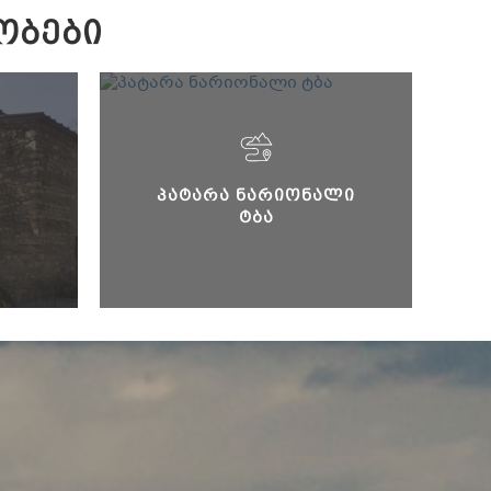
ᲝᲑᲔᲑᲘ
ᲞᲐᲢᲐᲠᲐ ᲜᲐᲠᲘᲝᲜᲐᲚᲘ
ᲢᲑᲐ