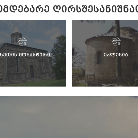
ᲛᲓᲔᲑᲐᲠᲔ ᲦᲘᲠᲡᲨᲔᲡᲐᲜᲘᲨᲜᲐ
ᲘᲮᲔᲗᲘᲡ ᲛᲝᲜᲐᲡᲢᲔᲠᲘ
ᲔᲙᲚᲔᲡᲘᲐ