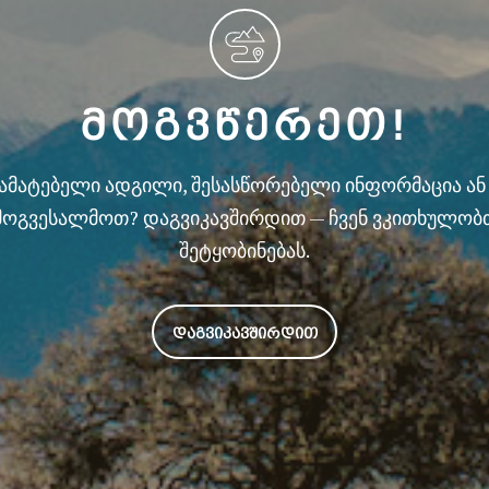
ᲛᲝᲒᲕᲬᲔᲠᲔᲗ!
სამატებელი ადგილი, შესასწორებელი ინფორმაცია ა
მოგვესალმოთ? დაგვიკავშირდით — ჩვენ ვკითხულობ
შეტყობინებას.
ᲓᲐᲒᲕᲘᲙᲐᲕᲨᲘᲠᲓᲘᲗ