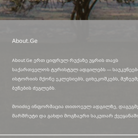
About.ge
About.Ge ერთ ციფრულ რუქაზე უყრის თავს
საქართველოს ტურისტულ ადგილებს — საუკუნეებ
ისტორიის მქონე ეკლესიებს, ციხეკოშკებს, მუზეუმ
ბუნების ძეგლებს.
მოიძიე ინფორმაცია თითოეულ ადგილზე, დაგეგმ
მარშრუტი და გახდი მოგზაური საკუთარ ქვეყანაში