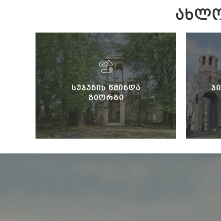
ᲐᲮᲚᲝ
ᲡᲣᲯᲣᲜᲘᲡ ᲬᲛᲘᲜᲓᲐ
Ჯ
ᲒᲘᲝᲠᲒᲘ