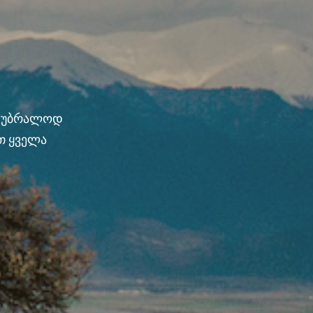
ნ უბრალოდ
თ ყველა