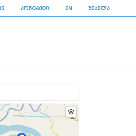
ᲒᲘ
ᲙᲝᲜᲢᲐᲥᲢᲘ
EN
ᲨᲔᲡᲕᲚᲐ