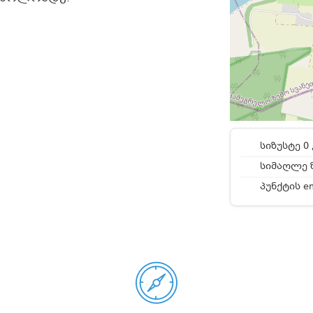
სიზუსტე 0 
სიმაღლე ზ
პუნქტის e