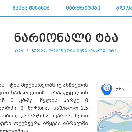
ᲩᲕᲔᲜᲡ ᲨᲔᲡᲐᲮᲔᲑ
ᲛᲐᲠᲨᲠᲣᲢᲔᲑᲘ
ᲑᲚᲝ
ᲜᲐᲠᲘᲝᲜᲐᲚᲘ ᲢᲑᲐ
•
ᲢᲑᲐ
ᲒᲣᲠᲘᲐ, ᲚᲐᲜᲩᲮᲣᲗᲘᲡ ᲛᲣᲜᲘᲪᲘᲞᲐᲚᲘᲢᲔᲢᲘ
ბა - ტბა მდებარეობს ლანჩხუთის
ᲢᲑᲐ
უთი–სამტრედიის გზატკეცილის
ან 8 კმ-ზე. წყლის სარკე 8
იღრმე 3 მეტრია, საშუალო–1,5
კობრი, კაპარჭინა, ფარგა, წერი
ტიური თევზჭერა იწყება აპრილში
 ბოლომდე.