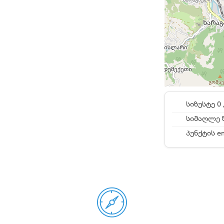
სიზუსტე 0 
სიმაღლე ზ
პუნქტის e