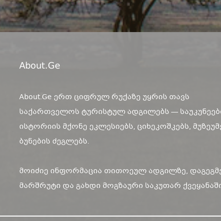
About.ge
About.Ge ერთ ციფრულ რუქაზე უყრის თავს
საქართველოს ტურისტულ ადგილებს — საუკუნეებ
ისტორიის მქონე ეკლესიებს, ციხეკოშკებს, მუზეუმ
ბუნების ძეგლებს.
მოიძიე ინფორმაცია თითოეულ ადგილზე, დაგეგმ
მარშრუტი და გახდი მოგზაური საკუთარ ქვეყანაში