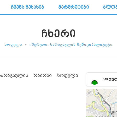
ᲩᲕᲔᲜᲡ ᲨᲔᲡᲐᲮᲔᲑ
ᲛᲐᲠᲨᲠᲣᲢᲔᲑᲘ
ᲑᲚᲝ
ᲩᲮᲔᲠᲘ
•
ᲡᲝᲤᲔᲚᲘ
ᲘᲛᲔᲠᲔᲗᲘ, ᲮᲐᲠᲐᲒᲐᲣᲚᲘᲡ ᲛᲣᲜᲘᲪᲘᲞᲐᲚᲘᲢᲔᲢᲘ
ხარაგაულის რაიონი სოფელი
ᲡᲝᲤᲔ