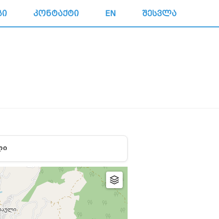
ᲒᲘ
ᲙᲝᲜᲢᲐᲥᲢᲘ
EN
ᲨᲔᲡᲕᲚᲐ
ᲚᲘ