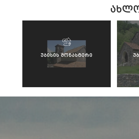
ᲐᲮᲚᲝ
ᲣᲑᲘᲡᲘᲡ ᲛᲝᲜᲐᲡᲢᲔᲠᲘ
Უ