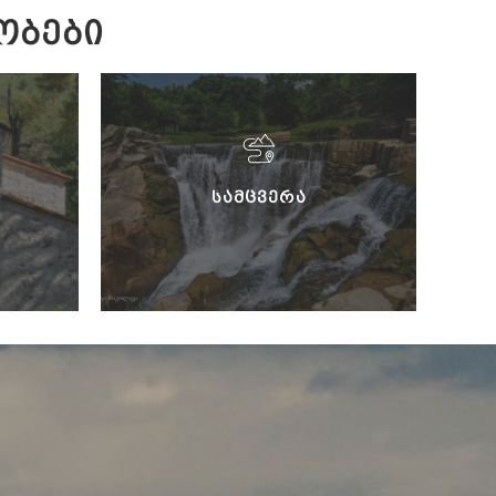
ᲝᲑᲔᲑᲘ
ᲡᲐᲛᲪᲕᲔᲠᲐ
Ს