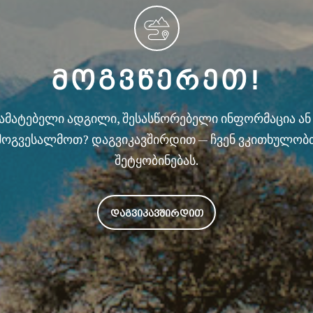
ᲛᲝᲒᲕᲬᲔᲠᲔᲗ!
სამატებელი ადგილი, შესასწორებელი ინფორმაცია ა
მოგვესალმოთ? დაგვიკავშირდით — ჩვენ ვკითხულობ
შეტყობინებას.
ᲓᲐᲒᲕᲘᲙᲐᲕᲨᲘᲠᲓᲘᲗ