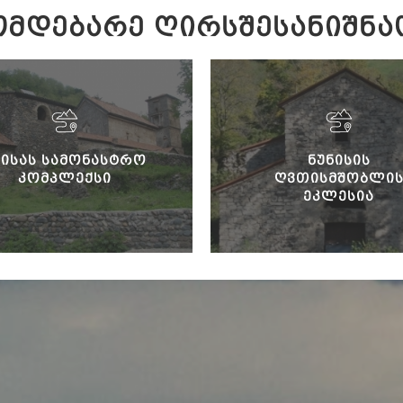
ᲛᲓᲔᲑᲐᲠᲔ ᲦᲘᲠᲡᲨᲔᲡᲐᲜᲘᲨᲜᲐ
ᲑᲘᲡᲐᲡ ᲡᲐᲛᲝᲜᲐᲡᲢᲠᲝ
ᲜᲣᲜᲘᲡᲘᲡ
ᲙᲝᲛᲞᲚᲔᲥᲡᲘ
ᲦᲕᲗᲘᲡᲛᲨᲝᲑᲚᲘ
ᲔᲙᲚᲔᲡᲘᲐ