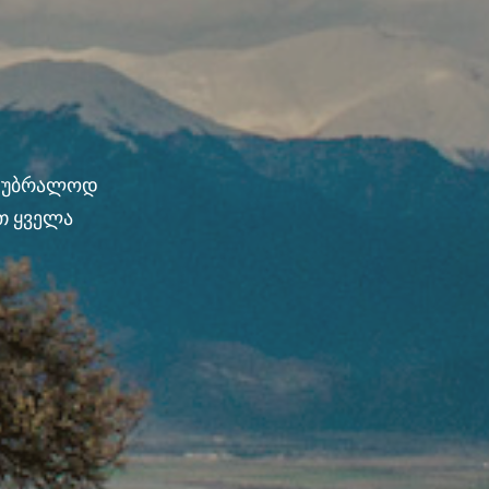
ნ უბრალოდ
თ ყველა