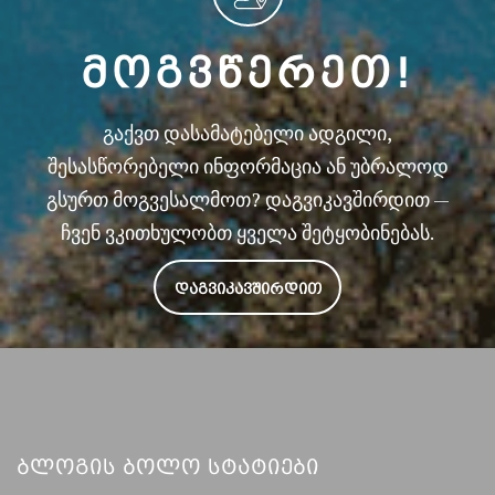
ᲛᲝᲒᲕᲬᲔᲠᲔᲗ!
გაქვთ დასამატებელი ადგილი,
შესასწორებელი ინფორმაცია ან უბრალოდ
გსურთ მოგვესალმოთ? დაგვიკავშირდით —
ჩვენ ვკითხულობთ ყველა შეტყობინებას.
ᲓᲐᲒᲕᲘᲙᲐᲕᲨᲘᲠᲓᲘᲗ
Ბლოგის Ბოლო Სტატიები