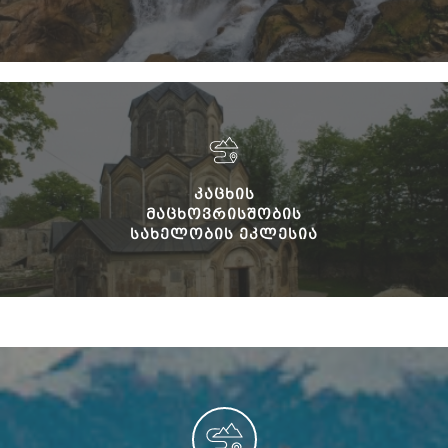
ᲙᲐᲪᲮᲘᲡ
ᲛᲐᲪᲮᲝᲕᲠᲘᲡᲨᲝᲑᲘᲡ
ᲡᲐᲮᲔᲚᲝᲑᲘᲡ ᲔᲙᲚᲔᲡᲘᲐ