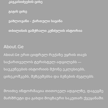
ᲙᲐᲕᲙᲐᲡᲘᲫᲔᲔᲑᲘᲡ ᲪᲘᲮᲔ
ᲒᲐᲒᲘᲡ ᲪᲘᲮᲔ
ᲕᲐᲨᲚᲝᲕᲐᲜᲘ - ᲥᲐᲠᲗᲣᲚᲘ ᲡᲐᲕᲐᲜᲐ
ᲗᲑᲘᲚᲘᲡᲘᲡ ᲒᲐᲛᲥᲠᲐᲚᲘ ᲙᲣᲜᲫᲣᲚᲘᲡ ᲘᲡᲢᲝᲠᲘᲐ
About.ge
About.Ge ერთ ციფრულ რუქაზე უყრის თავს
საქართველოს ტურისტულ ადგილებს —
საუკუნეების ისტორიის მქონე ეკლესიებს,
ციხეკოშკებს, მუზეუმებსა და ბუნების ძეგლებს.
მოიძიე ინფორმაცია თითოეულ ადგილზე, დაგეგმე
მარშრუტი და გახდი მოგზაური საკუთარ ქვეყანაში.