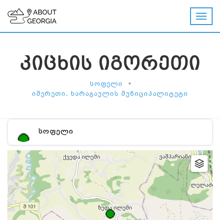
ᲙᲘᲪᲮᲘᲡ ᲘᲒᲝᲠᲔᲗᲘ
•
ᲡᲝᲤᲔᲚᲘ
ᲘᲛᲔᲠᲔᲗᲘ, ᲮᲐᲠᲐᲒᲐᲣᲚᲘᲡ ᲛᲣᲜᲘᲪᲘᲞᲐᲚᲘᲢᲔᲢᲘ
ᲡᲝᲤᲔᲚᲘ