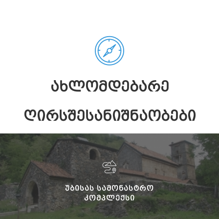
ᲐᲮᲚᲝᲛᲓᲔᲑᲐᲠᲔ
ᲦᲘᲠᲡᲨᲔᲡᲐᲜᲘᲨᲜᲐᲝᲑᲔᲑᲘ
ᲣᲑᲘᲡᲐᲡ ᲡᲐᲛᲝᲜᲐᲡᲢᲠᲝ
ᲙᲝᲛᲞᲚᲔᲥᲡᲘ