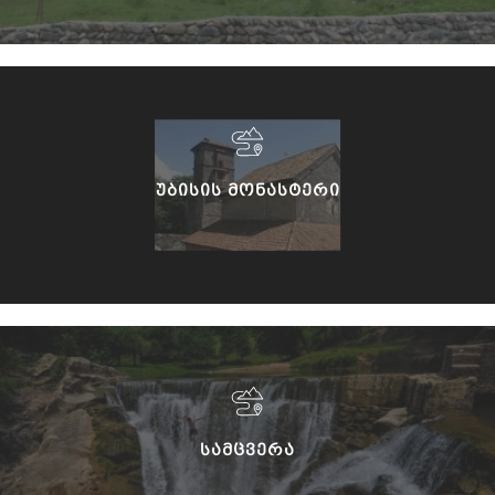
ᲣᲑᲘᲡᲘᲡ ᲛᲝᲜᲐᲡᲢᲔᲠᲘ
ᲡᲐᲛᲪᲕᲔᲠᲐ