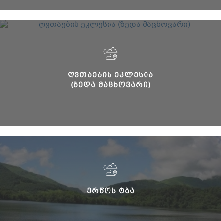
ᲦᲕᲗᲐᲔᲑᲘᲡ ᲔᲙᲚᲔᲡᲘᲐ
(ᲖᲔᲓᲐ ᲛᲐᲪᲮᲝᲕᲐᲠᲘ)
ᲔᲠᲬᲝᲡ ᲢᲑᲐ