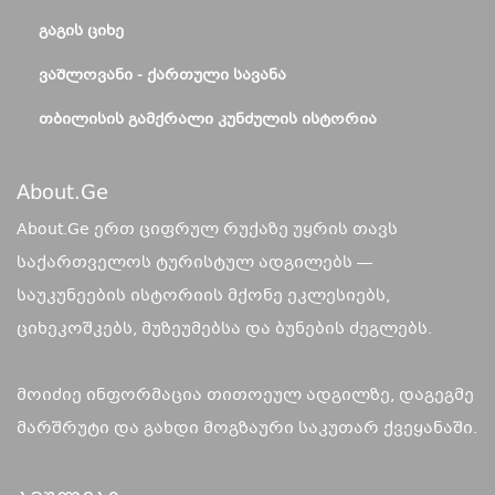
ᲒᲐᲒᲘᲡ ᲪᲘᲮᲔ
ᲕᲐᲨᲚᲝᲕᲐᲜᲘ - ᲥᲐᲠᲗᲣᲚᲘ ᲡᲐᲕᲐᲜᲐ
ᲗᲑᲘᲚᲘᲡᲘᲡ ᲒᲐᲛᲥᲠᲐᲚᲘ ᲙᲣᲜᲫᲣᲚᲘᲡ ᲘᲡᲢᲝᲠᲘᲐ
About.ge
About.Ge ერთ ციფრულ რუქაზე უყრის თავს
საქართველოს ტურისტულ ადგილებს —
საუკუნეების ისტორიის მქონე ეკლესიებს,
ციხეკოშკებს, მუზეუმებსა და ბუნების ძეგლებს.
მოიძიე ინფორმაცია თითოეულ ადგილზე, დაგეგმე
მარშრუტი და გახდი მოგზაური საკუთარ ქვეყანაში.