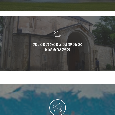
ᲬᲛ. ᲒᲘᲝᲠᲒᲘᲡ ᲔᲙᲚᲔᲡᲘᲐ
ᲡᲐᲛᲠᲔᲙᲚᲝ