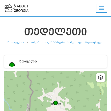
ᲗᲔᲓᲔᲚᲔᲗᲘ
•
ᲡᲝᲤᲔᲚᲘ
ᲘᲛᲔᲠᲔᲗᲘ, ᲡᲐᲩᲮᲔᲠᲘᲡ ᲛᲣᲜᲘᲪᲘᲞᲐᲚᲘᲢᲔᲢᲘ
ᲡᲝᲤᲔᲚᲘ