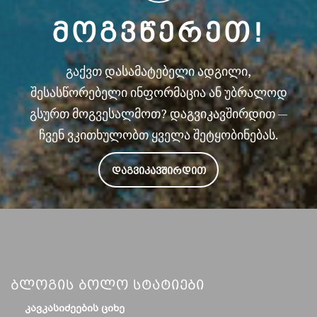
ᲛᲝᲒᲕᲬᲔᲠᲔᲗ!
გაქვთ დასამატებელი ადგილი,
შესასწორებელი ინფორმაცია ან უბრალოდ
გსურთ მოგვესალმოთ? დაგვიკავშირდით —
ჩვენ ვკითხულობთ ყველა შეტყობინებას.
ᲓᲐᲒᲕᲘᲙᲐᲕᲨᲘᲠᲓᲘᲗ
Ბლოგის Ბოლო Სტატიები
ᲙᲐᲕᲙᲐᲡᲘᲫᲔᲔᲑᲘᲡ ᲪᲘᲮᲔ