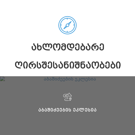
ᲐᲮᲚᲝᲛᲓᲔᲑᲐᲠᲔ
ᲦᲘᲠᲡᲨᲔᲡᲐᲜᲘᲨᲜᲐᲝᲑᲔᲑᲘ
ᲐᲑᲐᲨᲘᲫᲔᲔᲑᲘᲡ ᲔᲙᲚᲔᲡᲘᲐ