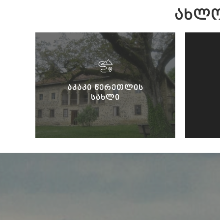
ᲐᲮᲚᲝ
ᲐᲙᲐᲙᲘ ᲬᲔᲠᲔᲗᲚᲘᲡ
ᲡᲐᲮᲚᲘ