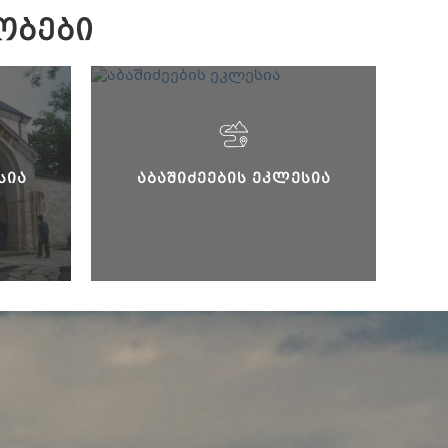
ᲝᲑᲔᲑᲘ
ᲡᲘᲐ
ᲐᲑᲐᲨᲘᲫᲔᲔᲑᲘᲡ ᲔᲙᲚᲔᲡᲘᲐ