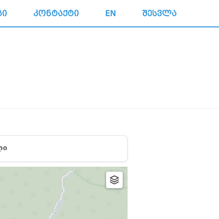
ᲒᲘ
ᲙᲝᲜᲢᲐᲥᲢᲘ
EN
ᲨᲔᲡᲕᲚᲐ
ᲚᲘ