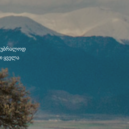
ნ უბრალოდ
თ ყველა