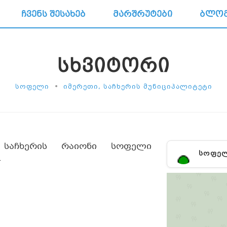
ᲩᲕᲔᲜᲡ ᲨᲔᲡᲐᲮᲔᲑ
ᲛᲐᲠᲨᲠᲣᲢᲔᲑᲘ
ᲑᲚᲝ
ᲡᲮᲕᲘᲢᲝᲠᲘ
•
ᲡᲝᲤᲔᲚᲘ
ᲘᲛᲔᲠᲔᲗᲘ, ᲡᲐᲩᲮᲔᲠᲘᲡ ᲛᲣᲜᲘᲪᲘᲞᲐᲚᲘᲢᲔᲢᲘ
 საჩხერის რაიონი სოფელი
ᲡᲝᲤᲔ
4