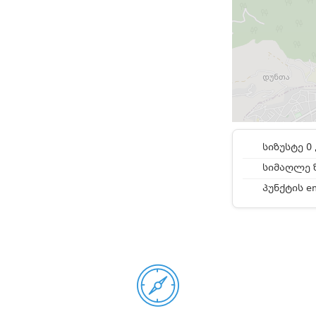
სიზუსტე 0 
სიმაღლე ზ
პუნქტის e