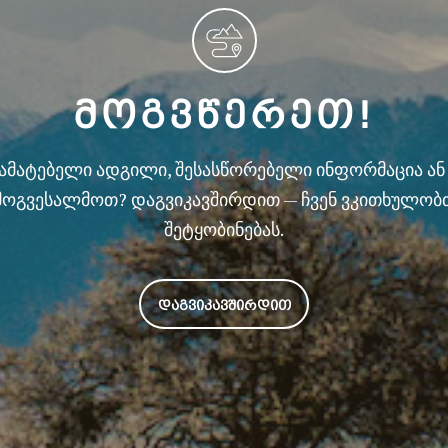
ᲛᲝᲒᲕᲬᲔᲠᲔᲗ!
სამატებელი ადგილი, შესასწორებელი ინფორმაცია ა
მოგვესალმოთ? დაგვიკავშირდით — ჩვენ ვკითხულობ
შეტყობინებას.
ᲓᲐᲒᲕᲘᲙᲐᲕᲨᲘᲠᲓᲘᲗ