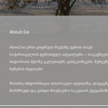
About.ge
About.Ge ერთ ციფრულ რუქაზე უყრის თავს
საქართველოს ტურისტულ ადგილებს — საუკუნეებ
ისტორიის მქონე ეკლესიებს, ციხეკოშკებს, მუზეუმ
ბუნების ძეგლებს.
მოიძიე ინფორმაცია თითოეულ ადგილზე, დაგეგმ
მარშრუტი და გახდი მოგზაური საკუთარ ქვეყანაში