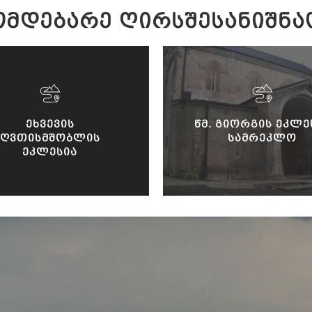
ᲛᲓᲔᲑᲐᲠᲔ ᲦᲘᲠᲡᲨᲔᲡᲐᲜᲘᲨᲜᲐ
ᲔᲮᲕᲔᲕᲘᲡ
ᲬᲛ. ᲒᲘᲝᲠᲒᲘᲡ ᲔᲙᲚᲔ
ᲦᲕᲗᲘᲡᲛᲨᲝᲑᲚᲘᲡ
ᲡᲐᲛᲠᲔᲙᲚᲝ
ᲔᲙᲚᲔᲡᲘᲐ