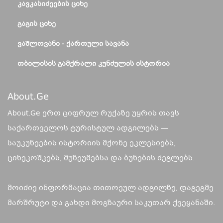
ᲙᲐᲕᲙᲐᲡᲘᲫᲔᲔᲑᲘᲡ ᲪᲘᲮᲔ
ᲒᲐᲒᲘᲡ ᲪᲘᲮᲔ
ᲕᲐᲨᲚᲝᲕᲐᲜᲘ - ᲥᲐᲠᲗᲣᲚᲘ ᲡᲐᲕᲐᲜᲐ
ᲗᲑᲘᲚᲘᲡᲘᲡ ᲒᲐᲛᲥᲠᲐᲚᲘ ᲙᲣᲜᲫᲣᲚᲘᲡ ᲘᲡᲢᲝᲠᲘᲐ
About.ge
About.Ge ერთ ციფრულ რუქაზე უყრის თავს
საქართველოს ტურისტულ ადგილებს —
საუკუნეების ისტორიის მქონე ეკლესიებს,
ციხეკოშკებს, მუზეუმებსა და ბუნების ძეგლებს.
მოიძიე ინფორმაცია თითოეულ ადგილზე, დაგეგმე
მარშრუტი და გახდი მოგზაური საკუთარ ქვეყანაში.