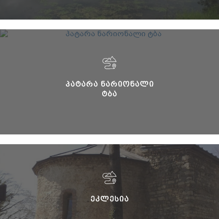
ᲞᲐᲢᲐᲠᲐ ᲜᲐᲠᲘᲝᲜᲐᲚᲘ
ᲢᲑᲐ
ᲔᲙᲚᲔᲡᲘᲐ