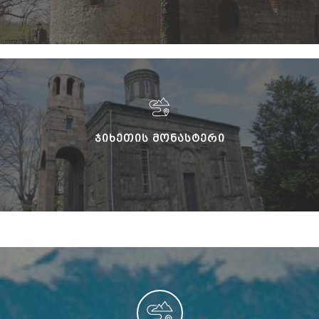
ᲯᲘᲮᲔᲗᲘᲡ ᲛᲝᲜᲐᲡᲢᲔᲠᲘ