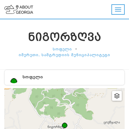
ᲜᲘᲒᲝᲠᲖᲦᲕᲐ
•
ᲡᲝᲤᲔᲚᲘ
ᲘᲛᲔᲠᲔᲗᲘ, ᲡᲐᲛᲢᲠᲔᲓᲘᲘᲡ ᲛᲣᲜᲘᲪᲘᲞᲐᲚᲘᲢᲔᲢᲘ
ᲡᲝᲤᲔᲚᲘ