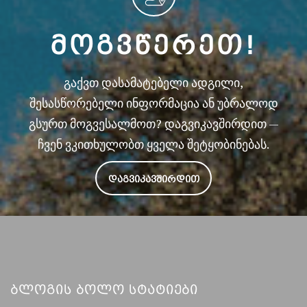
ᲛᲝᲒᲕᲬᲔᲠᲔᲗ!
გაქვთ დასამატებელი ადგილი,
შესასწორებელი ინფორმაცია ან უბრალოდ
გსურთ მოგვესალმოთ? დაგვიკავშირდით —
ჩვენ ვკითხულობთ ყველა შეტყობინებას.
ᲓᲐᲒᲕᲘᲙᲐᲕᲨᲘᲠᲓᲘᲗ
Ბლოგის Ბოლო Სტატიები