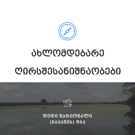
ᲐᲮᲚᲝᲛᲓᲔᲑᲐᲠᲔ
ᲦᲘᲠᲡᲨᲔᲡᲐᲜᲘᲨᲜᲐᲝᲑᲔᲑᲘ
ᲓᲘᲓᲘ ᲜᲐᲠᲘᲝᲜᲐᲚᲘ
(ᲯᲐᲞᲐᲜᲘᲡ) ᲢᲑᲐ