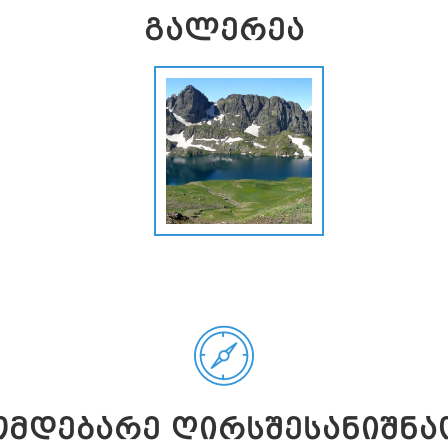
ᲒᲐᲚᲔᲠᲔᲐ
ᲛᲓᲔᲑᲐᲠᲔ ᲦᲘᲠᲡᲨᲔᲡᲐᲜᲘᲨᲜᲐ