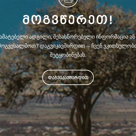
ᲛᲝᲒᲕᲬᲔᲠᲔᲗ!
სამატებელი ადგილი, შესასწორებელი ინფორმაცია ა
მოგვესალმოთ? დაგვიკავშირდით — ჩვენ ვკითხულობ
შეტყობინებას.
ᲓᲐᲒᲕᲘᲙᲐᲕᲨᲘᲠᲓᲘᲗ