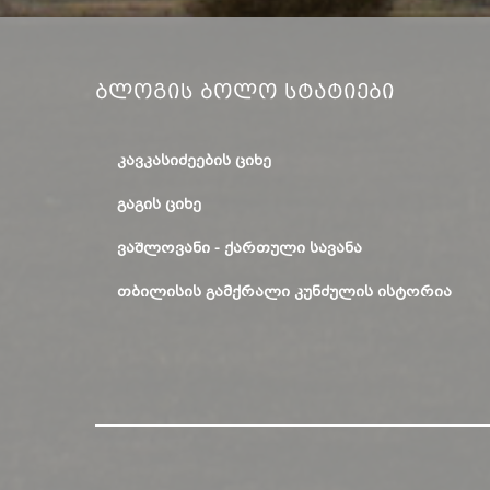
Ბლოგის Ბოლო Სტატიები
ᲙᲐᲕᲙᲐᲡᲘᲫᲔᲔᲑᲘᲡ ᲪᲘᲮᲔ
ᲒᲐᲒᲘᲡ ᲪᲘᲮᲔ
ᲕᲐᲨᲚᲝᲕᲐᲜᲘ - ᲥᲐᲠᲗᲣᲚᲘ ᲡᲐᲕᲐᲜᲐ
ᲗᲑᲘᲚᲘᲡᲘᲡ ᲒᲐᲛᲥᲠᲐᲚᲘ ᲙᲣᲜᲫᲣᲚᲘᲡ ᲘᲡᲢᲝᲠᲘᲐ