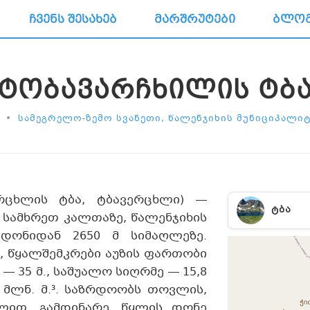
ᲩᲕᲔᲜᲡ ᲨᲔᲡᲐᲮᲔᲑ
ᲛᲐᲠᲨᲠᲣᲢᲔᲑᲘ
ᲑᲚᲝ
ᲢᲝᲑᲐᲕᲐᲠᲩᲮᲘᲚᲘᲡ ᲢᲑ
•
ᲡᲐᲛᲔᲒᲠᲔᲚᲝ-ᲖᲔᲛᲝ ᲡᲕᲐᲜᲔᲗᲘ, ᲬᲐᲚᲔᲜᲯᲘᲮᲘᲡ ᲛᲣᲜᲘᲪᲘᲞᲐᲚᲘ
ერცხლის ტბა, ტბავერცხლი) —
ᲢᲑᲐ
 სამხრეთ კალთაზე, წალენჯიხის
 დონიდან 2650 მ სიმაღლეზე.
², წყალშემკრები აუზის ფართობი
 — 35 მ., საშუალო სიღრმე — 15,8
 მლნ. მ.³. საზრდოობს თოვლის,
ყლით. გამდინარე. წყლის დონე