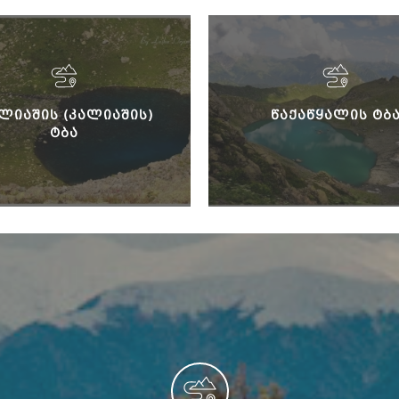
ᲚᲘᲐᲨᲘᲡ (ᲙᲐᲚᲘᲐᲨᲘᲡ)
ᲬᲐᲥᲐᲬᲧᲐᲚᲘᲡ ᲢᲑ
ᲢᲑᲐ