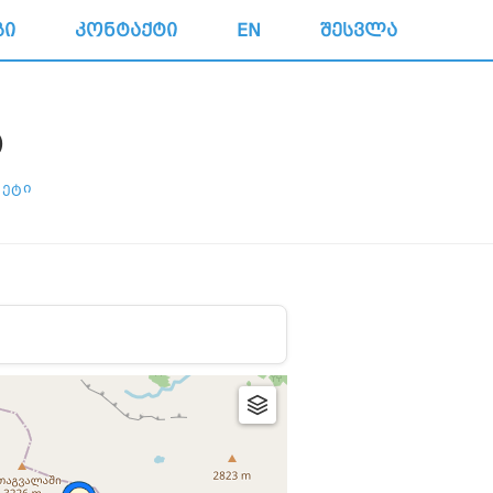
ᲒᲘ
ᲙᲝᲜᲢᲐᲥᲢᲘ
EN
ᲨᲔᲡᲕᲚᲐ
Ა
ᲢᲔᲢᲘ