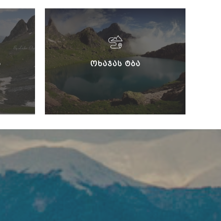
Ა
ᲝᲮᲐᲯᲐᲡ ᲢᲑᲐ