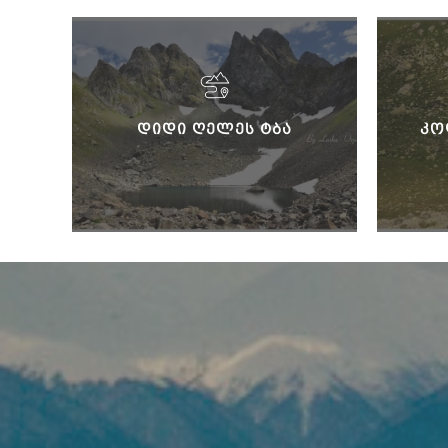
ᲓᲘᲓᲘ ᲦᲔᲚᲔᲡ ᲢᲑᲐ
ᲙᲝ