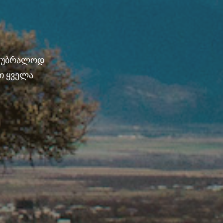
ნ უბრალოდ
თ ყველა