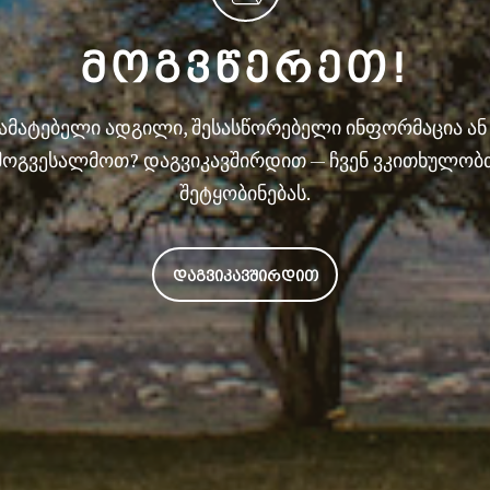
ᲛᲝᲒᲕᲬᲔᲠᲔᲗ!
სამატებელი ადგილი, შესასწორებელი ინფორმაცია ა
მოგვესალმოთ? დაგვიკავშირდით — ჩვენ ვკითხულობ
შეტყობინებას.
ᲓᲐᲒᲕᲘᲙᲐᲕᲨᲘᲠᲓᲘᲗ