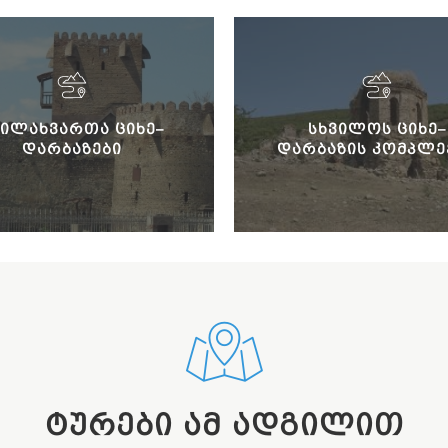
ᲛᲘᲚᲐᲮᲕᲐᲠᲗᲐ ᲪᲘᲮᲔ–
ᲡᲮᲕᲘᲚᲝᲡ ᲪᲘᲮᲔ–
ᲓᲐᲠᲑᲐᲖᲔᲑᲘ
ᲓᲐᲠᲑᲐᲖᲘᲡ ᲙᲝᲛᲞᲚᲔ
ᲢᲣᲠᲔᲑᲘ ᲐᲛ ᲐᲓᲒᲘᲚᲘᲗ