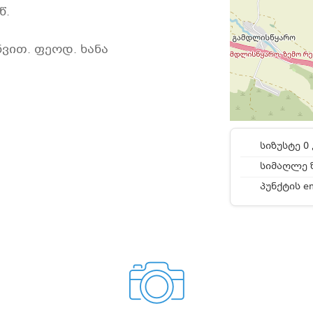
წ.
ნვით. ფეოდ. ხანა
სიზუსტე 0 
სიმაღლე ზ
პუნქტის e