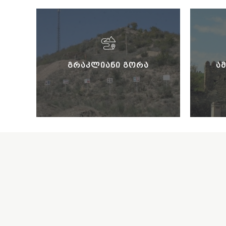
ᲒᲠᲐᲙᲚᲘᲐᲜᲘ ᲒᲝᲠᲐ
Ა