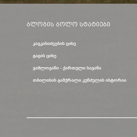
Ბლოგის Ბოლო Სტატიები
ᲙᲐᲕᲙᲐᲡᲘᲫᲔᲔᲑᲘᲡ ᲪᲘᲮᲔ
ᲒᲐᲒᲘᲡ ᲪᲘᲮᲔ
ᲕᲐᲨᲚᲝᲕᲐᲜᲘ - ᲥᲐᲠᲗᲣᲚᲘ ᲡᲐᲕᲐᲜᲐ
ᲗᲑᲘᲚᲘᲡᲘᲡ ᲒᲐᲛᲥᲠᲐᲚᲘ ᲙᲣᲜᲫᲣᲚᲘᲡ ᲘᲡᲢᲝᲠᲘᲐ