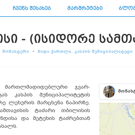
ᲩᲕᲔᲜᲡ ᲨᲔᲡᲐᲮᲔᲑ
ᲛᲐᲠᲨᲠᲣᲢᲔᲑᲘ
ᲑᲚᲝ
ᲘᲡᲘ - (ᲘᲡᲘᲓᲝᲠᲔ ᲡᲐᲛᲗ
•
ᲛᲝᲜᲐᲡᲢᲔᲠᲘ
ᲨᲘᲓᲐ ᲥᲐᲠᲗᲚᲘ, ᲙᲐᲡᲞᲘᲡ ᲛᲣᲜᲘᲪᲘᲞᲐᲚᲘᲢᲔᲢᲘ
 მართლმადიდებლური ჯვარ-
ᲛᲝᲜᲐᲡ
გას კასპის მუნიციპალიტეტის
რე ლეხურის მარცხენა ნაპირზე.
სამთავისის ტაძარი თბილისის
ინდისა და მეტეხის ტაძრებთან
ასალს.