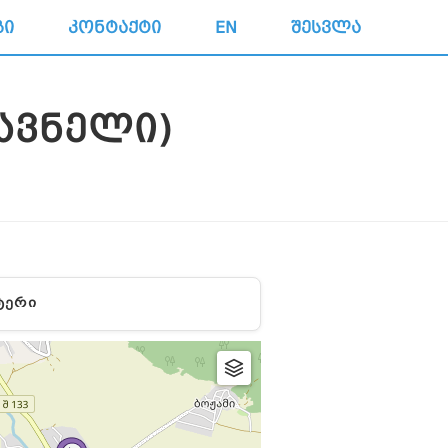
ᲒᲘ
ᲙᲝᲜᲢᲐᲥᲢᲘ
EN
ᲨᲔᲡᲕᲚᲐ
ᲐᲕᲜᲔᲚᲘ)
ᲢᲔᲠᲘ