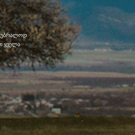
ნ უბრალოდ
თ ყველა