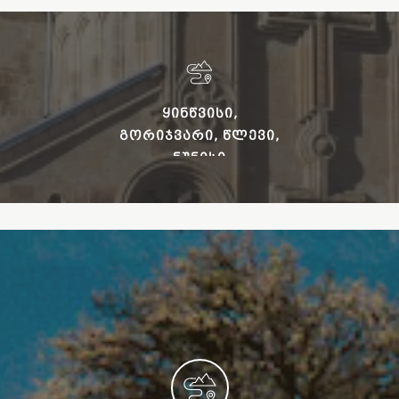
ᲧᲘᲜᲬᲕᲘᲡᲘ,
ᲒᲝᲠᲘᲯᲕᲐᲠᲘ, ᲬᲚᲔᲕᲘ,
ᲜᲣᲜᲘᲡᲘ