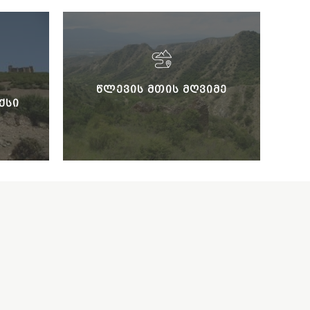
ᲬᲚᲔᲕᲘᲡ ᲛᲗᲘᲡ ᲛᲦᲕᲘᲛᲔ
ᲥᲡᲘ