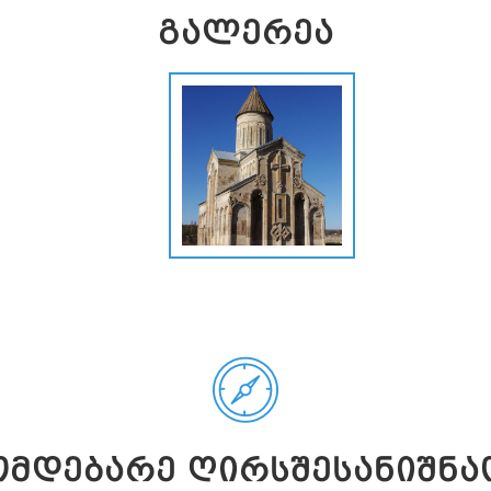
ᲒᲐᲚᲔᲠᲔᲐ
ᲛᲓᲔᲑᲐᲠᲔ ᲦᲘᲠᲡᲨᲔᲡᲐᲜᲘᲨᲜᲐ