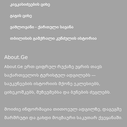
ᲙᲐᲕᲙᲐᲡᲘᲫᲔᲔᲑᲘᲡ ᲪᲘᲮᲔ
ᲒᲐᲒᲘᲡ ᲪᲘᲮᲔ
ᲕᲐᲨᲚᲝᲕᲐᲜᲘ - ᲥᲐᲠᲗᲣᲚᲘ ᲡᲐᲕᲐᲜᲐ
ᲗᲑᲘᲚᲘᲡᲘᲡ ᲒᲐᲛᲥᲠᲐᲚᲘ ᲙᲣᲜᲫᲣᲚᲘᲡ ᲘᲡᲢᲝᲠᲘᲐ
About.ge
About.Ge ერთ ციფრულ რუქაზე უყრის თავს
საქართველოს ტურისტულ ადგილებს —
საუკუნეების ისტორიის მქონე ეკლესიებს,
ციხეკოშკებს, მუზეუმებსა და ბუნების ძეგლებს.
მოიძიე ინფორმაცია თითოეულ ადგილზე, დაგეგმე
მარშრუტი და გახდი მოგზაური საკუთარ ქვეყანაში.