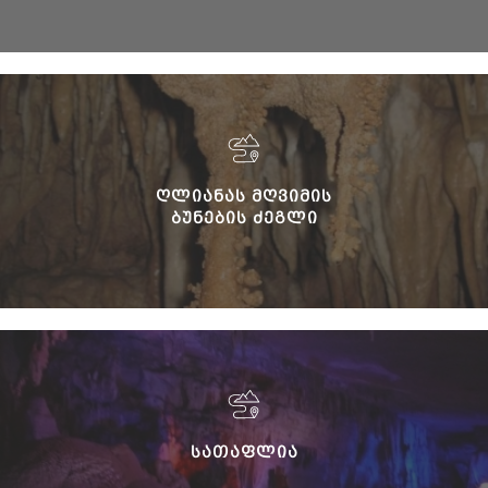
ᲦᲚᲘᲐᲜᲐᲡ ᲛᲦᲕᲘᲛᲘᲡ
ᲑᲣᲜᲔᲑᲘᲡ ᲫᲔᲒᲚᲘ
ᲡᲐᲗᲐᲤᲚᲘᲐ