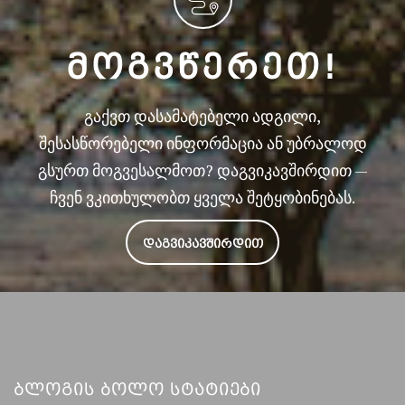
ᲛᲝᲒᲕᲬᲔᲠᲔᲗ!
გაქვთ დასამატებელი ადგილი,
შესასწორებელი ინფორმაცია ან უბრალოდ
გსურთ მოგვესალმოთ? დაგვიკავშირდით —
ჩვენ ვკითხულობთ ყველა შეტყობინებას.
ᲓᲐᲒᲕᲘᲙᲐᲕᲨᲘᲠᲓᲘᲗ
Ბლოგის Ბოლო Სტატიები