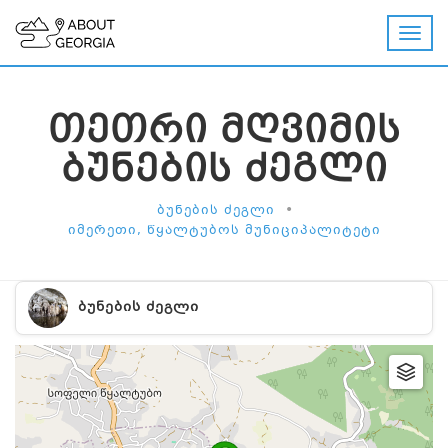
ᲗᲔᲗᲠᲘ ᲛᲦᲕᲘᲛᲘᲡ
ᲑᲣᲜᲔᲑᲘᲡ ᲫᲔᲒᲚᲘ
•
ᲑᲣᲜᲔᲑᲘᲡ ᲫᲔᲒᲚᲘ
ᲘᲛᲔᲠᲔᲗᲘ, ᲬᲧᲐᲚᲢᲣᲑᲝᲡ ᲛᲣᲜᲘᲪᲘᲞᲐᲚᲘᲢᲔᲢᲘ
ᲑᲣᲜᲔᲑᲘᲡ ᲫᲔᲒᲚᲘ