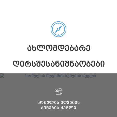
ᲐᲮᲚᲝᲛᲓᲔᲑᲐᲠᲔ
ᲦᲘᲠᲡᲨᲔᲡᲐᲜᲘᲨᲜᲐᲝᲑᲔᲑᲘ
ᲮᲝᲛᲣᲚᲘᲡ ᲛᲦᲕᲘᲛᲘᲡ
ᲑᲣᲜᲔᲑᲘᲡ ᲫᲔᲒᲚᲘ