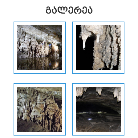
ᲒᲐᲚᲔᲠᲔᲐ