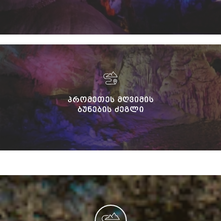
ᲞᲠᲝᲛᲔᲗᲔᲡ ᲛᲦᲕᲘᲛᲘᲡ
ᲑᲣᲜᲔᲑᲘᲡ ᲫᲔᲒᲚᲘ