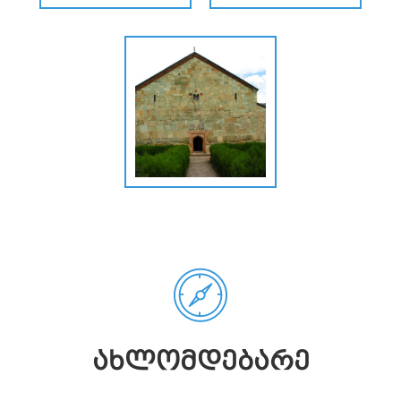
ᲐᲮᲚᲝᲛᲓᲔᲑᲐᲠᲔ