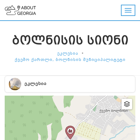
ᲑᲝᲚᲜᲘᲡᲘᲡ ᲡᲘᲝᲜᲘ
•
ᲔᲙᲚᲔᲡᲘᲐ
ᲥᲕᲔᲛᲝ ᲥᲐᲠᲗᲚᲘ, ᲑᲝᲚᲜᲘᲡᲘᲡ ᲛᲣᲜᲘᲪᲘᲞᲐᲚᲘᲢᲔᲢᲘ
ᲔᲙᲚᲔᲡᲘᲐ