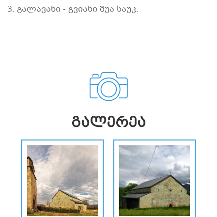
3. გალავანი - გვიანი შუა საუკ.
ᲒᲐᲚᲔᲠᲔᲐ