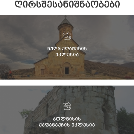
ᲦᲘᲠᲡᲨᲔᲡᲐᲜᲘᲨᲜᲐᲝᲑᲔᲑᲘ
ᲬᲣᲦᲠᲣᲦᲐᲨᲔᲜᲘᲡ
ᲔᲙᲚᲔᲡᲘᲐ
ᲑᲝᲚᲜᲘᲡᲘᲡ
ᲥᲐᲤᲐᲜᲐᲥᲩᲘᲡ ᲔᲙᲚᲔᲡᲘᲐ