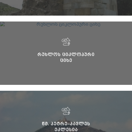
ᲠᲣᲮᲚᲝᲡ ᲪᲘᲙᲚᲝᲞᲣᲠᲘ
ᲪᲘᲮᲔ
ᲬᲛ. ᲞᲔᲢᲠᲔ–ᲞᲐᲕᲚᲔᲡ
ᲔᲙᲚᲔᲡᲘᲐ