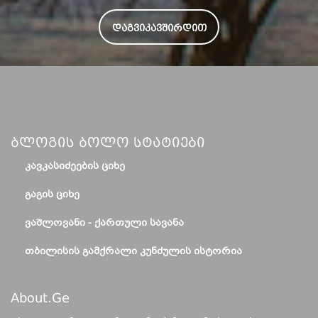
ᲓᲐᲒᲕᲘᲙᲐᲕᲨᲘᲠᲓᲘᲗ
Ბლოგის Ბოლო Სტატიები
ᲙᲐᲕᲙᲐᲡᲘᲫᲔᲔᲑᲘᲡ ᲪᲘᲮᲔ
ᲒᲐᲒᲘᲡ ᲪᲘᲮᲔ
ᲕᲐᲨᲚᲝᲕᲐᲜᲘ - ᲥᲐᲠᲗᲣᲚᲘ ᲡᲐᲕᲐᲜᲐ
ᲗᲑᲘᲚᲘᲡᲘᲡ ᲒᲐᲛᲥᲠᲐᲚᲘ ᲙᲣᲜᲫᲣᲚᲘᲡ ᲘᲡᲢᲝᲠᲘᲐ
About.ge