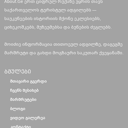
About.Ge ერთ ციფრულ რუქაზე უყრის თავს
საქართველოს ტურისტულ ადგილებს —
საუკუნეების ისტორიის მქონე ეკლესიებს,
ციხეკოშკებს, მუზეუმებსა და ბუნების ძეგლებს.
მოიძიე ინფორმაცია თითოეულ ადგილზე, დაგეგმე
მარშრუტი და გახდი მოგზაური საკუთარ ქვეყანაში.
Ბმულები
ᲛᲗᲐᲕᲐᲠᲘ ᲒᲕᲔᲠᲓᲘ
ᲩᲕᲔᲜᲡ ᲨᲔᲡᲐᲮᲔᲑ
ᲛᲐᲠᲨᲠᲣᲢᲔᲑᲘ
ᲑᲚᲝᲒᲘ
ᲕᲘᲓᲔᲝ ᲒᲐᲚᲔᲠᲔᲐ
ᲙᲝᲜᲢᲐᲥᲢᲘ