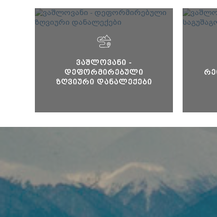
ᲕᲐᲨᲚᲝᲕᲐᲜᲘ -
ᲓᲔᲤᲝᲠᲛᲘᲠᲔᲑᲣᲚᲘ
ᲠᲔ
ᲖᲦᲕᲘᲣᲠᲘ ᲓᲐᲜᲐᲚᲔᲥᲔᲑᲘ