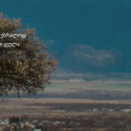
ნ უბრალოდ
თ ყველა