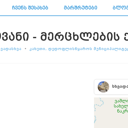
ᲩᲕᲔᲜᲡ ᲨᲔᲡᲐᲮᲔᲑ
ᲛᲐᲠᲨᲠᲣᲢᲔᲑᲘ
ᲑᲚᲝ
ᲕᲐᲜᲘ - ᲛᲔᲠᲪᲮᲚᲔᲑᲘᲡ 
•
ᲮᲕᲐᲓᲐᲡᲮᲕᲐ
ᲙᲐᲮᲔᲗᲘ, ᲓᲔᲓᲝᲤᲚᲘᲡᲬᲧᲐᲠᲝᲡ ᲛᲣᲜᲘᲪᲘᲞᲐᲚᲘᲢᲔ
ᲡᲮᲕᲐᲓ