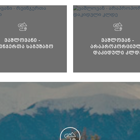
ᲕᲐᲨᲚᲝᲕᲐᲜᲘ -
ᲕᲐᲨᲚᲝᲕᲐᲜ -
ᲘᲜᲯᲔᲠᲗᲐ ᲡᲐᲒᲣᲨᲐᲒᲝ
ᲐᲠᲐᲞᲠᲝᲞᲝᲠᲪᲘᲣ
ᲓᲐᲙᲘᲓᲣᲚᲘ ᲙᲚᲓ