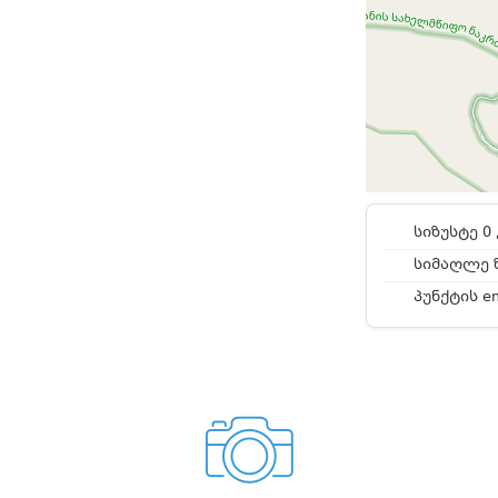
სიზუსტე 0 
სიმაღლე ზ
პუნქტის e