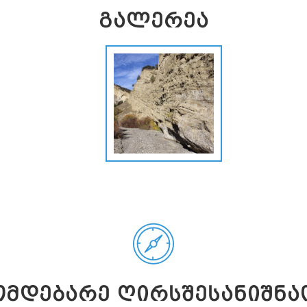
ᲒᲐᲚᲔᲠᲔᲐ
ᲛᲓᲔᲑᲐᲠᲔ ᲦᲘᲠᲡᲨᲔᲡᲐᲜᲘᲨᲜᲐ