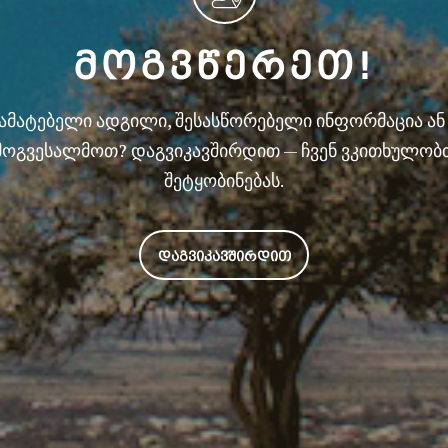
ᲛᲝᲒᲕᲬᲔᲠᲔᲗ!
სამატებელი ადგილი, შესასწორებელი ინფორმაცია ა
მოგვესალმოთ? დაგვიკავშირდით — ჩვენ ვკითხულობ
შეტყობინებას.
ᲓᲐᲒᲕᲘᲙᲐᲕᲨᲘᲠᲓᲘᲗ