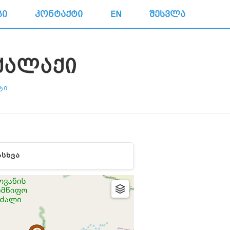
ᲒᲘ
ᲙᲝᲜᲢᲐᲥᲢᲘ
EN
ᲨᲔᲡᲕᲚᲐ
ᲥᲐᲚᲐᲥᲘ
ᲢᲘ
ᲐᲡᲮᲕᲐ