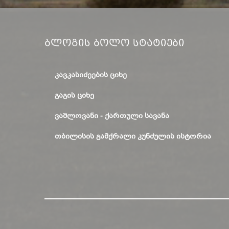
Ბლოგის Ბოლო Სტატიები
ᲙᲐᲕᲙᲐᲡᲘᲫᲔᲔᲑᲘᲡ ᲪᲘᲮᲔ
ᲒᲐᲒᲘᲡ ᲪᲘᲮᲔ
ᲕᲐᲨᲚᲝᲕᲐᲜᲘ - ᲥᲐᲠᲗᲣᲚᲘ ᲡᲐᲕᲐᲜᲐ
ᲗᲑᲘᲚᲘᲡᲘᲡ ᲒᲐᲛᲥᲠᲐᲚᲘ ᲙᲣᲜᲫᲣᲚᲘᲡ ᲘᲡᲢᲝᲠᲘᲐ