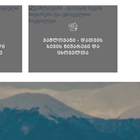
ᲕᲐᲨᲚᲝᲕᲐᲜᲘ - ᲓᲐᲗᲕᲘᲡ
ᲚᲘ
ᲮᲔᲕᲘᲡ ᲜᲘᲟᲐᲠᲔᲑᲘ ᲓᲐ
Ე
ᲪᲮᲝᲕᲔᲚᲗᲐ
ᲜᲐᲙᲕᲐᲚᲔᲕᲘ