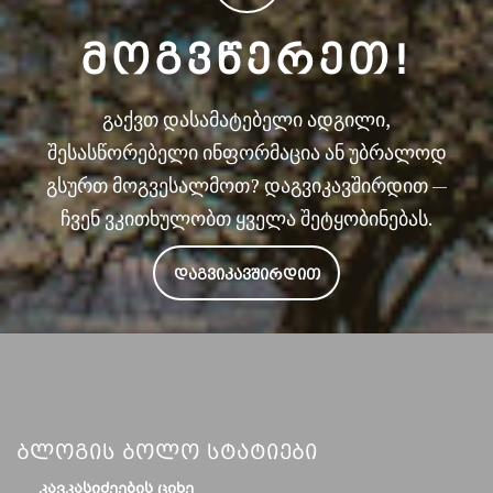
ᲛᲝᲒᲕᲬᲔᲠᲔᲗ!
გაქვთ დასამატებელი ადგილი,
შესასწორებელი ინფორმაცია ან უბრალოდ
გსურთ მოგვესალმოთ? დაგვიკავშირდით —
ჩვენ ვკითხულობთ ყველა შეტყობინებას.
ᲓᲐᲒᲕᲘᲙᲐᲕᲨᲘᲠᲓᲘᲗ
Ბლოგის Ბოლო Სტატიები
ᲙᲐᲕᲙᲐᲡᲘᲫᲔᲔᲑᲘᲡ ᲪᲘᲮᲔ