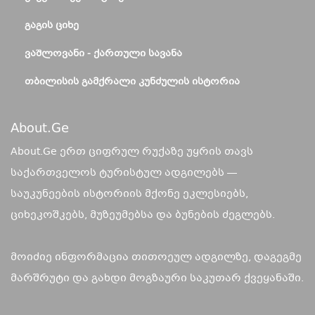
ᲒᲐᲒᲘᲡ ᲪᲘᲮᲔ
ᲕᲐᲨᲚᲝᲕᲐᲜᲘ - ᲥᲐᲠᲗᲣᲚᲘ ᲡᲐᲕᲐᲜᲐ
ᲗᲑᲘᲚᲘᲡᲘᲡ ᲒᲐᲛᲥᲠᲐᲚᲘ ᲙᲣᲜᲫᲣᲚᲘᲡ ᲘᲡᲢᲝᲠᲘᲐ
About.ge
About.Ge ერთ ციფრულ რუქაზე უყრის თავს
საქართველოს ტურისტულ ადგილებს —
საუკუნეების ისტორიის მქონე ეკლესიებს,
ციხეკოშკებს, მუზეუმებსა და ბუნების ძეგლებს.
მოიძიე ინფორმაცია თითოეულ ადგილზე, დაგეგმე
მარშრუტი და გახდი მოგზაური საკუთარ ქვეყანაში.