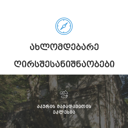
ᲐᲮᲚᲝᲛᲓᲔᲑᲐᲠᲔ
ᲦᲘᲠᲡᲨᲔᲡᲐᲜᲘᲨᲜᲐᲝᲑᲔᲑᲘ
ᲐᲙᲣᲠᲘᲡ ᲛᲐᲛᲐᲓᲐᲕᲘᲗᲘᲡ
ᲔᲙᲚᲔᲡᲘᲐ