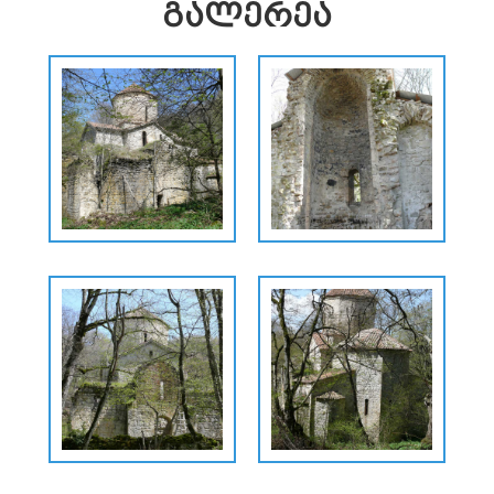
ᲒᲐᲚᲔᲠᲔᲐ