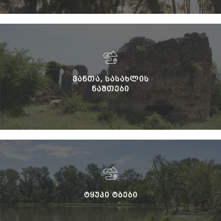
ᲕᲐᲜᲗᲐ, ᲡᲐᲡᲐᲮᲚᲘᲡ
ᲜᲐᲨᲗᲔᲑᲘ
ᲢᲧᲣᲞᲘ ᲢᲑᲔᲑᲘ