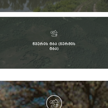
ᲬᲕᲔᲠᲘᲡ ᲢᲑᲐ (ᲭᲔᲠᲛᲘᲡ
ᲢᲑᲐ)