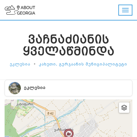
ᲕᲐᲩᲜᲐᲫᲘᲐᲜᲘᲡ
ᲧᲕᲔᲚᲐᲬᲛᲘᲜᲓᲐ
•
ᲔᲙᲚᲔᲡᲘᲐ
ᲙᲐᲮᲔᲗᲘ, ᲒᲣᲠᲯᲐᲐᲜᲘᲡ ᲛᲣᲜᲘᲪᲘᲞᲐᲚᲘᲢᲔᲢᲘ
ᲔᲙᲚᲔᲡᲘᲐ