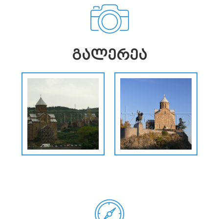
ᲒᲐᲚᲔᲠᲔᲐ