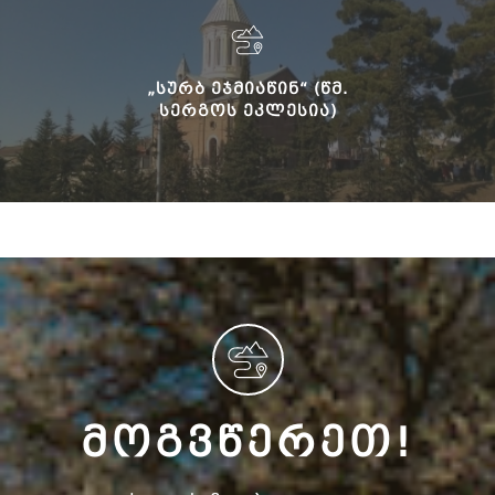
„ᲡᲣᲠᲑ ᲔᲯᲛᲘᲐᲬᲘᲜ“ (ᲬᲛ.
ᲡᲔᲠᲒᲝᲡ ᲔᲙᲚᲔᲡᲘᲐ)
ᲛᲝᲒᲕᲬᲔᲠᲔᲗ!