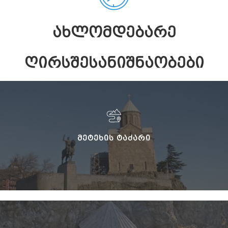
ᲐᲮᲚᲝᲛᲓᲔᲑᲐᲠᲔ
ᲦᲘᲠᲡᲨᲔᲡᲐᲜᲘᲨᲜᲐᲝᲑᲔᲑᲘ
ᲛᲔᲢᲔᲮᲘᲡ ᲢᲐᲫᲐᲠᲘ