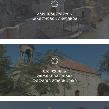
ᲐᲑᲝ ᲗᲑᲘᲚᲔᲚᲘᲡ
ᲡᲐᲮᲔᲚᲝᲑᲘᲡ ᲔᲙᲚᲔᲡᲘᲐ
ᲗᲑᲘᲚᲘᲡᲘᲡ
ᲤᲔᲠᲘᲡᲪᲕᲐᲚᲔᲑᲘᲡ
ᲓᲔᲓᲐᲗᲐ ᲛᲝᲜᲐᲡᲢᲔᲠᲘ