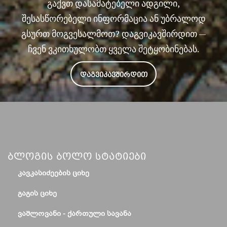
გაქვთ დასამატებელი ადგილი,
შესასწორებელი ინფორმაცია ან უბრალოდ
გსურთ მოგვესალმოთ? დაგვიკავშირდით —
ჩვენ ვკითხულობთ ყველა შეტყობინებას.
ᲓᲐᲒᲕᲘᲙᲐᲕᲨᲘᲠᲓᲘᲗ
Ბლოგის Ბოლო Სტატიები
ᲙᲐᲕᲙᲐᲡᲘᲫᲔᲔᲑᲘᲡ ᲪᲘᲮᲔ
ᲒᲐᲒᲘᲡ ᲪᲘᲮᲔ
ᲕᲐᲨᲚᲝᲕᲐᲜᲘ - ᲥᲐᲠᲗᲣᲚᲘ ᲡᲐᲕᲐᲜᲐ