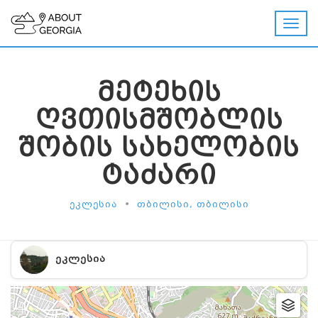
ᲛᲔᲢᲔᲮᲘᲡ
ᲦᲕᲗᲘᲡᲛᲨᲝᲑᲚᲘᲡ
ᲨᲝᲑᲘᲡ ᲡᲐᲮᲔᲚᲝᲑᲘᲡ
ᲢᲐᲫᲐᲠᲘ
•
ᲔᲙᲚᲔᲡᲘᲐ
ᲗᲑᲘᲚᲘᲡᲘ, ᲗᲑᲘᲚᲘᲡᲘ
ᲔᲙᲚᲔᲡᲘᲐ