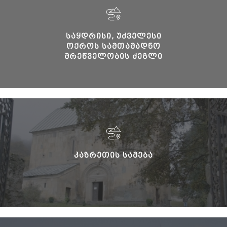
ᲡᲐᲧᲓᲠᲘᲡᲘ, ᲣᲫᲕᲔᲚᲔᲡᲘ
ᲝᲥᲠᲝᲡ ᲡᲐᲛᲗᲐᲛᲐᲓᲜᲝ
ᲛᲠᲔᲬᲕᲔᲚᲝᲑᲘᲡ ᲫᲔᲒᲚᲘ
ᲙᲐᲖᲠᲔᲗᲘᲡ ᲡᲐᲛᲔᲑᲐ