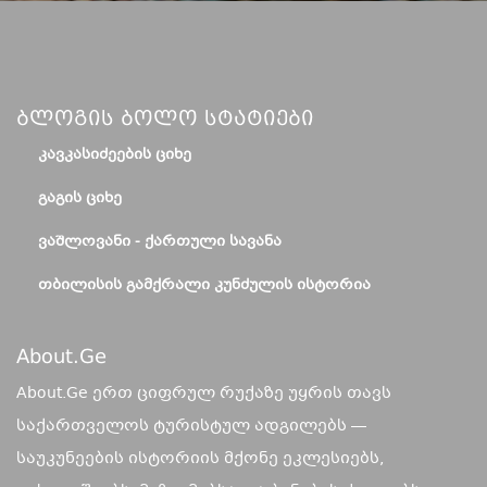
Ბლოგის Ბოლო Სტატიები
ᲙᲐᲕᲙᲐᲡᲘᲫᲔᲔᲑᲘᲡ ᲪᲘᲮᲔ
ᲒᲐᲒᲘᲡ ᲪᲘᲮᲔ
ᲕᲐᲨᲚᲝᲕᲐᲜᲘ - ᲥᲐᲠᲗᲣᲚᲘ ᲡᲐᲕᲐᲜᲐ
ᲗᲑᲘᲚᲘᲡᲘᲡ ᲒᲐᲛᲥᲠᲐᲚᲘ ᲙᲣᲜᲫᲣᲚᲘᲡ ᲘᲡᲢᲝᲠᲘᲐ
About.ge
About.Ge ერთ ციფრულ რუქაზე უყრის თავს
საქართველოს ტურისტულ ადგილებს —
საუკუნეების ისტორიის მქონე ეკლესიებს,