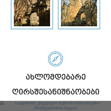
ᲐᲮᲚᲝᲛᲓᲔᲑᲐᲠᲔ
ᲦᲘᲠᲡᲨᲔᲡᲐᲜᲘᲨᲜᲐᲝᲑᲔᲑᲘ