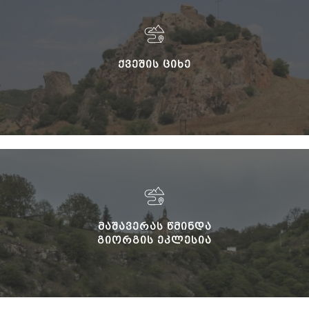
ᲥᲕᲔᲨᲘᲡ ᲪᲘᲮᲔ
ᲛᲐᲨᲐᲕᲔᲠᲐᲡ ᲬᲛᲘᲜᲓᲐ
ᲒᲘᲝᲠᲒᲘᲡ ᲔᲙᲚᲔᲡᲘᲐ