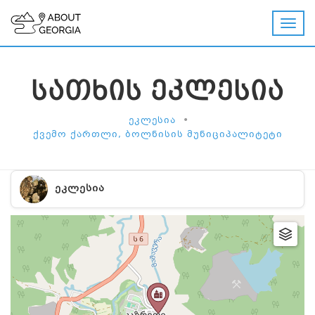
ᲡᲐᲗᲮᲘᲡ ᲔᲙᲚᲔᲡᲘᲐ
•
ᲔᲙᲚᲔᲡᲘᲐ
ᲥᲕᲔᲛᲝ ᲥᲐᲠᲗᲚᲘ, ᲑᲝᲚᲜᲘᲡᲘᲡ ᲛᲣᲜᲘᲪᲘᲞᲐᲚᲘᲢᲔᲢᲘ
ᲔᲙᲚᲔᲡᲘᲐ