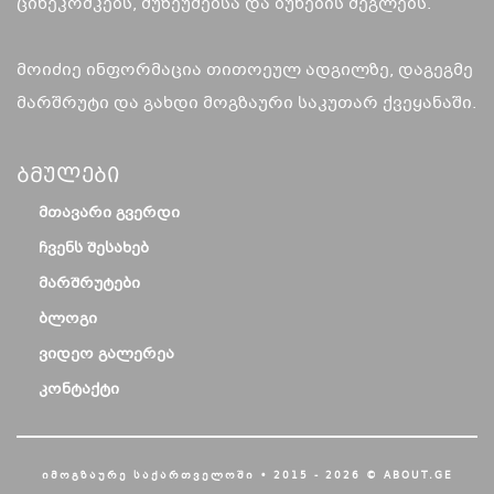
ციხეკოშკებს, მუზეუმებსა და ბუნების ძეგლებს.
მოიძიე ინფორმაცია თითოეულ ადგილზე, დაგეგმე
მარშრუტი და გახდი მოგზაური საკუთარ ქვეყანაში.
Ბმულები
ᲛᲗᲐᲕᲐᲠᲘ ᲒᲕᲔᲠᲓᲘ
ᲩᲕᲔᲜᲡ ᲨᲔᲡᲐᲮᲔᲑ
ᲛᲐᲠᲨᲠᲣᲢᲔᲑᲘ
ᲑᲚᲝᲒᲘ
ᲕᲘᲓᲔᲝ ᲒᲐᲚᲔᲠᲔᲐ
ᲙᲝᲜᲢᲐᲥᲢᲘ
ᲘᲛᲝᲒᲖᲐᲣᲠᲔ ᲡᲐᲥᲐᲠᲗᲕᲔᲚᲝᲨᲘ • 2015 - 2026 © ABOUT.GE