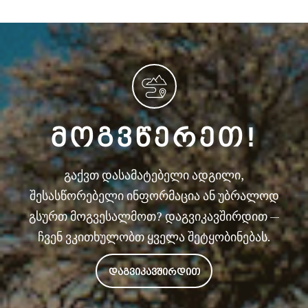
ᲛᲝᲒᲕᲬᲔᲠᲔᲗ!
გაქვთ დასამატებელი ადგილი,
შესასწორებელი ინფორმაცია ან უბრალოდ
გსურთ მოგვესალმოთ? დაგვიკავშირდით —
ჩვენ ვკითხულობთ ყველა შეტყობინებას.
ᲓᲐᲒᲕᲘᲙᲐᲕᲨᲘᲠᲓᲘᲗ