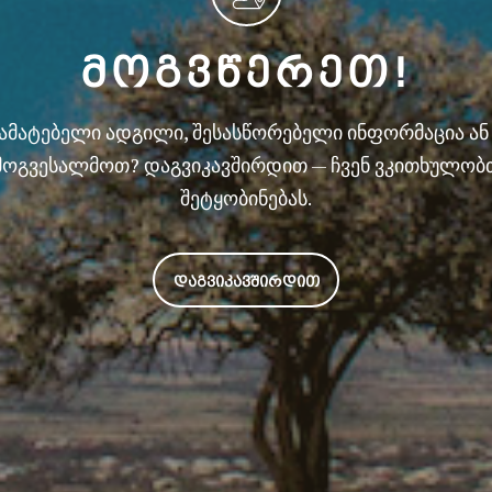
ᲛᲝᲒᲕᲬᲔᲠᲔᲗ!
სამატებელი ადგილი, შესასწორებელი ინფორმაცია ა
მოგვესალმოთ? დაგვიკავშირდით — ჩვენ ვკითხულობ
შეტყობინებას.
ᲓᲐᲒᲕᲘᲙᲐᲕᲨᲘᲠᲓᲘᲗ