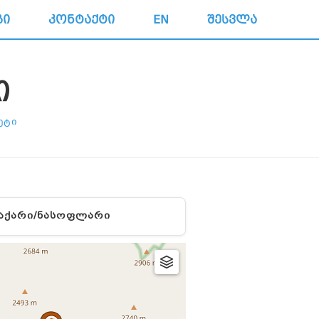
ᲒᲘ
ᲙᲝᲜᲢᲐᲥᲢᲘ
EN
ᲨᲔᲡᲕᲚᲐ
Ი
ᲔᲢᲘ
ᲐᲥᲐᲠᲘ/ᲜᲐᲡᲝᲤᲚᲐᲠᲘ