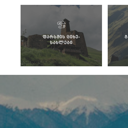
ᲤᲐᲠᲡᲛᲘᲡ ᲪᲘᲮᲔ-
Გ
ᲡᲐᲮᲚᲔᲑᲘ