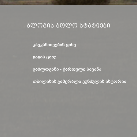
Ბლოგის Ბოლო Სტატიები
ᲙᲐᲕᲙᲐᲡᲘᲫᲔᲔᲑᲘᲡ ᲪᲘᲮᲔ
ᲒᲐᲒᲘᲡ ᲪᲘᲮᲔ
ᲕᲐᲨᲚᲝᲕᲐᲜᲘ - ᲥᲐᲠᲗᲣᲚᲘ ᲡᲐᲕᲐᲜᲐ
ᲗᲑᲘᲚᲘᲡᲘᲡ ᲒᲐᲛᲥᲠᲐᲚᲘ ᲙᲣᲜᲫᲣᲚᲘᲡ ᲘᲡᲢᲝᲠᲘᲐ