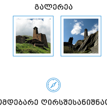
ᲒᲐᲚᲔᲠᲔᲐ
ᲛᲓᲔᲑᲐᲠᲔ ᲦᲘᲠᲡᲨᲔᲡᲐᲜᲘᲨᲜᲐ