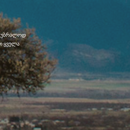
ნ უბრალოდ
თ ყველა