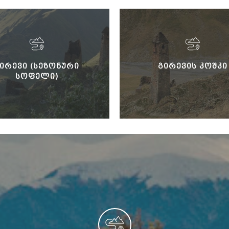
ᲘᲠᲔᲕᲘ (ᲡᲔᲖᲝᲜᲣᲠᲘ
ᲒᲘᲠᲔᲕᲘᲡ ᲙᲝᲨᲙᲘ
ᲡᲝᲤᲔᲚᲘ)