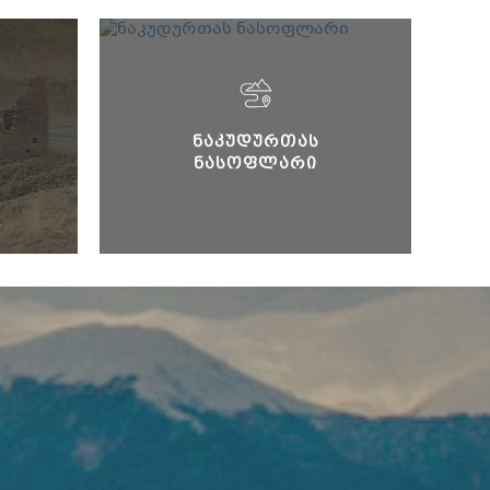
ᲜᲐᲙᲣᲓᲣᲠᲗᲐᲡ
ᲜᲐᲡᲝᲤᲚᲐᲠᲘ