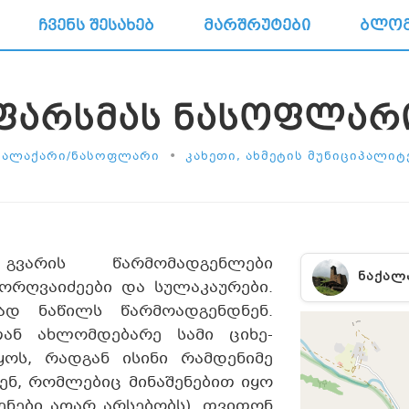
ᲩᲕᲔᲜᲡ ᲨᲔᲡᲐᲮᲔᲑ
ᲛᲐᲠᲨᲠᲣᲢᲔᲑᲘ
ᲑᲚᲝ
ᲤᲐᲠᲡᲛᲐᲡ ᲜᲐᲡᲝᲤᲚᲐᲠ
•
ᲥᲐᲚᲐᲥᲐᲠᲘ/ᲜᲐᲡᲝᲤᲚᲐᲠᲘ
ᲙᲐᲮᲔᲗᲘ, ᲐᲮᲛᲔᲢᲘᲡ ᲛᲣᲜᲘᲪᲘᲞᲐᲚᲘᲢ
ვარის წარმომადგენლები
ᲜᲐᲥᲐᲚ
თორღვაიძეები და სულაკაურები.
თად ნაწილს წარმოადგენდნენ.
თან ახლომდებარე სამი ციხე-
ყოს, რადგან ისინი რამდენიმე
ნ, რომლებიც მინაშენებით იყო
ენები აღარ არსებობს). თვითონ