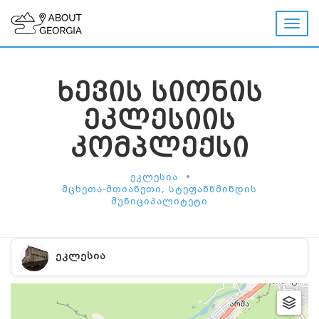
ᲮᲔᲕᲘᲡ ᲡᲘᲝᲜᲘᲡ
ᲔᲙᲚᲔᲡᲘᲘᲡ
ᲙᲝᲛᲞᲚᲔᲥᲡᲘ
•
ᲔᲙᲚᲔᲡᲘᲐ
ᲛᲪᲮᲔᲗᲐ-ᲛᲗᲘᲐᲜᲔᲗᲘ, ᲡᲢᲔᲤᲐᲜᲬᲛᲘᲜᲓᲘᲡ
ᲛᲣᲜᲘᲪᲘᲞᲐᲚᲘᲢᲔᲢᲘ
ᲔᲙᲚᲔᲡᲘᲐ