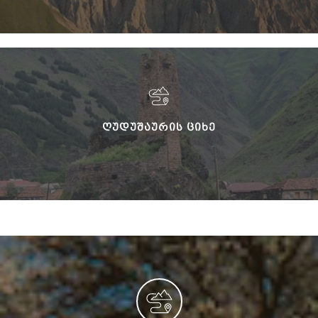
ᲦᲣᲓᲣᲨᲐᲣᲠᲘᲡ ᲪᲘᲮᲔ