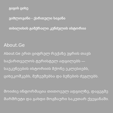
ᲒᲐᲒᲘᲡ ᲪᲘᲮᲔ
ᲕᲐᲨᲚᲝᲕᲐᲜᲘ - ᲥᲐᲠᲗᲣᲚᲘ ᲡᲐᲕᲐᲜᲐ
ᲗᲑᲘᲚᲘᲡᲘᲡ ᲒᲐᲛᲥᲠᲐᲚᲘ ᲙᲣᲜᲫᲣᲚᲘᲡ ᲘᲡᲢᲝᲠᲘᲐ
About.ge
About.Ge ერთ ციფრულ რუქაზე უყრის თავს
საქართველოს ტურისტულ ადგილებს —
საუკუნეების ისტორიის მქონე ეკლესიებს,
ციხეკოშკებს, მუზეუმებსა და ბუნების ძეგლებს.
მოიძიე ინფორმაცია თითოეულ ადგილზე, დაგეგმე
მარშრუტი და გახდი მოგზაური საკუთარ ქვეყანაში.