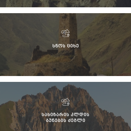
ᲡᲜᲝᲡ ᲪᲘᲮᲔ
ᲡᲐᲮᲘᲖᲐᲠᲘᲡ ᲙᲚᲓᲘᲡ
ᲑᲣᲜᲔᲑᲘᲡ ᲫᲔᲒᲚᲘ