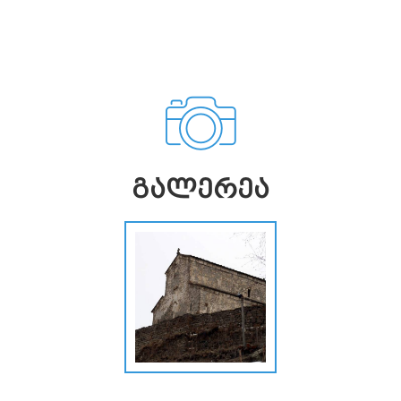
ᲒᲐᲚᲔᲠᲔᲐ