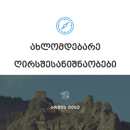
ᲐᲮᲚᲝᲛᲓᲔᲑᲐᲠᲔ
ᲦᲘᲠᲡᲨᲔᲡᲐᲜᲘᲨᲜᲐᲝᲑᲔᲑᲘ
ᲐᲠᲨᲘᲡ ᲪᲘᲮᲔ