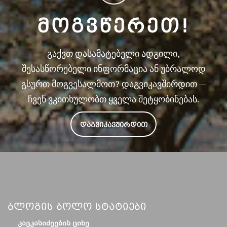
ᲛᲝᲒᲕᲬᲔᲠᲔᲗ!
გაქვთ დასამატებელი ადგილი,
შესასწორებელი ინფორმაცია ან უბრალოდ
გსურთ მოგვესალმოთ? დაგვიკავშირდით —
ჩვენ ვკითხულობთ ყველა შეტყობინებას.
ᲓᲐᲒᲕᲘᲙᲐᲕᲨᲘᲠᲓᲘᲗ
Ბლოგის Ბოლო Სტატიები
ᲙᲐᲕᲙᲐᲡᲘᲫᲔᲔᲑᲘᲡ ᲪᲘᲮᲔ