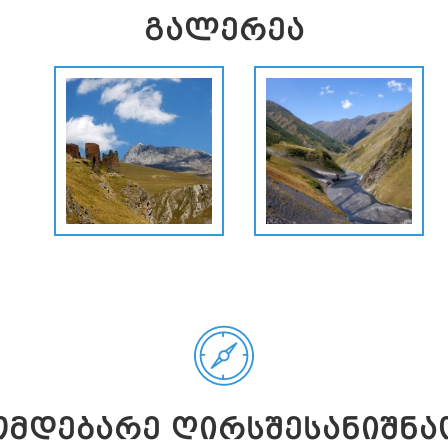
ᲒᲐᲚᲔᲠᲔᲐ
ᲛᲓᲔᲑᲐᲠᲔ ᲦᲘᲠᲡᲨᲔᲡᲐᲜᲘᲨᲜᲐ