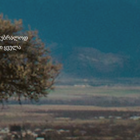
ნ უბრალოდ
თ ყველა