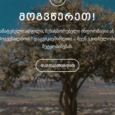
ᲛᲝᲒᲕᲬᲔᲠᲔᲗ!
სამატებელი ადგილი, შესასწორებელი ინფორმაცია ა
მოგვესალმოთ? დაგვიკავშირდით — ჩვენ ვკითხულობ
შეტყობინებას.
ᲓᲐᲒᲕᲘᲙᲐᲕᲨᲘᲠᲓᲘᲗ