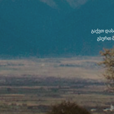
გაქვთ და
გსურთ 