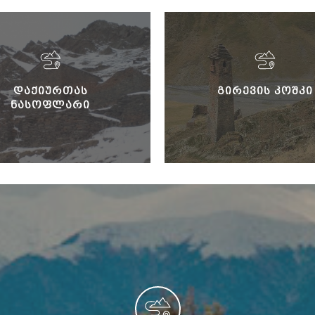
ᲓᲐᲥᲘᲣᲠᲗᲐᲡ
ᲒᲘᲠᲔᲕᲘᲡ ᲙᲝᲨᲙᲘ
ᲜᲐᲡᲝᲤᲚᲐᲠᲘ