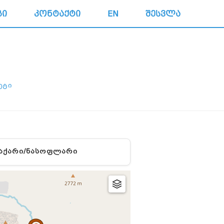
ᲒᲘ
ᲙᲝᲜᲢᲐᲥᲢᲘ
EN
ᲨᲔᲡᲕᲚᲐ
ᲔᲢᲘ
ᲐᲥᲐᲠᲘ/ᲜᲐᲡᲝᲤᲚᲐᲠᲘ