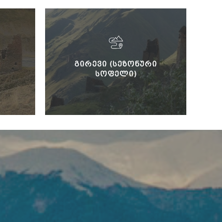
ᲒᲘᲠᲔᲕᲘ (ᲡᲔᲖᲝᲜᲣᲠᲘ
ᲡᲝᲤᲔᲚᲘ)