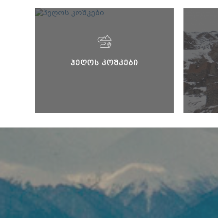
ᲰᲔᲦᲝᲡ ᲙᲝᲨᲙᲔᲑᲘ