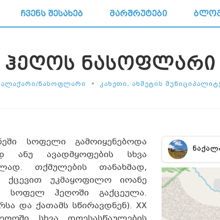
ᲩᲕᲔᲜᲡ ᲨᲔᲡᲐᲮᲔᲑ
ᲛᲐᲠᲨᲠᲣᲢᲔᲑᲘ
ᲑᲚᲝ
ᲰᲔᲦᲝᲡ ᲜᲐᲡᲝᲤᲚᲐᲠᲘ
•
ᲥᲐᲚᲐᲥᲐᲠᲘ/ᲜᲐᲡᲝᲤᲚᲐᲠᲘ
ᲙᲐᲮᲔᲗᲘ, ᲐᲮᲛᲔᲢᲘᲡ ᲛᲣᲜᲘᲪᲘᲞᲐᲚᲘᲢ
ნეში სოფელი გამოიყენებოდა
ᲜᲐᲥᲐᲚ
ნად ანუ ავადმყოფების სხვა
ლად. თქმულების თანახმად,
ის ქცევით უკმაყოფილო იოანე
ს სოფელ ჰეღოში გაქცეულა.
რსა და ქათამს სწირავდნენ). XX
ჰეღოში სხვა დღესასწაულების