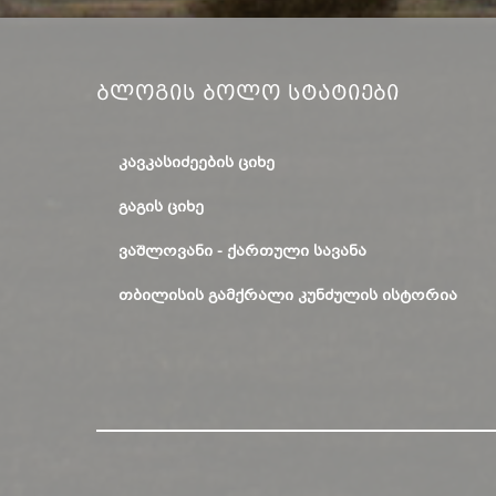
Ბლოგის Ბოლო Სტატიები
ᲙᲐᲕᲙᲐᲡᲘᲫᲔᲔᲑᲘᲡ ᲪᲘᲮᲔ
ᲒᲐᲒᲘᲡ ᲪᲘᲮᲔ
ᲕᲐᲨᲚᲝᲕᲐᲜᲘ - ᲥᲐᲠᲗᲣᲚᲘ ᲡᲐᲕᲐᲜᲐ
ᲗᲑᲘᲚᲘᲡᲘᲡ ᲒᲐᲛᲥᲠᲐᲚᲘ ᲙᲣᲜᲫᲣᲚᲘᲡ ᲘᲡᲢᲝᲠᲘᲐ