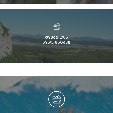
ᲢᲧᲘᲑᲣᲚᲘᲡ
ᲬᲧᲐᲚᲡᲐᲪᲐᲕᲘ