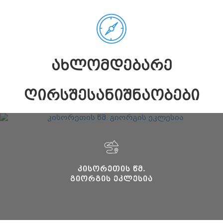
ᲐᲮᲚᲝᲛᲓᲔᲑᲐᲠᲔ
ᲦᲘᲠᲡᲨᲔᲡᲐᲜᲘᲨᲜᲐᲝᲑᲔᲑᲘ
ᲙᲘᲡᲝᲠᲔᲗᲘᲡ ᲬᲛ.
ᲒᲘᲝᲠᲒᲘᲡ ᲔᲙᲚᲔᲡᲘᲐ