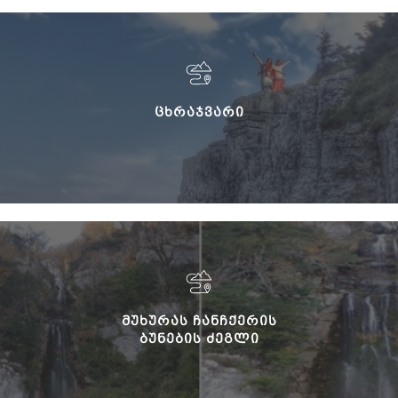
ᲪᲮᲠᲐᲯᲕᲐᲠᲘ
ᲛᲣᲮᲣᲠᲐᲡ ᲩᲐᲜᲩᲥᲔᲠᲘᲡ
ᲑᲣᲜᲔᲑᲘᲡ ᲫᲔᲒᲚᲘ