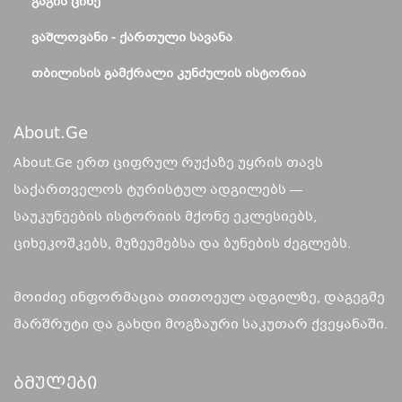
ᲒᲐᲒᲘᲡ ᲪᲘᲮᲔ
ᲕᲐᲨᲚᲝᲕᲐᲜᲘ - ᲥᲐᲠᲗᲣᲚᲘ ᲡᲐᲕᲐᲜᲐ
ᲗᲑᲘᲚᲘᲡᲘᲡ ᲒᲐᲛᲥᲠᲐᲚᲘ ᲙᲣᲜᲫᲣᲚᲘᲡ ᲘᲡᲢᲝᲠᲘᲐ
About.ge
About.Ge ერთ ციფრულ რუქაზე უყრის თავს
საქართველოს ტურისტულ ადგილებს —
საუკუნეების ისტორიის მქონე ეკლესიებს,
ციხეკოშკებს, მუზეუმებსა და ბუნების ძეგლებს.
მოიძიე ინფორმაცია თითოეულ ადგილზე, დაგეგმე
მარშრუტი და გახდი მოგზაური საკუთარ ქვეყანაში.
Ბმულები