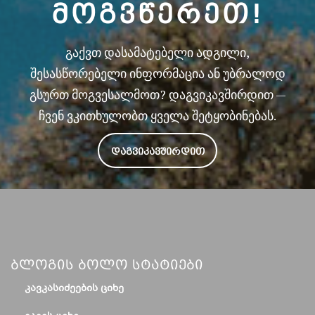
ᲛᲝᲒᲕᲬᲔᲠᲔᲗ!
გაქვთ დასამატებელი ადგილი,
შესასწორებელი ინფორმაცია ან უბრალოდ
გსურთ მოგვესალმოთ? დაგვიკავშირდით —
ჩვენ ვკითხულობთ ყველა შეტყობინებას.
ᲓᲐᲒᲕᲘᲙᲐᲕᲨᲘᲠᲓᲘᲗ
Ბლოგის Ბოლო Სტატიები
ᲙᲐᲕᲙᲐᲡᲘᲫᲔᲔᲑᲘᲡ ᲪᲘᲮᲔ