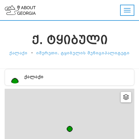
Ქ. ᲢᲧᲘᲑᲣᲚᲘ
•
ᲥᲐᲚᲐᲥᲘ
ᲘᲛᲔᲠᲔᲗᲘ, ᲢᲧᲘᲑᲣᲚᲘᲡ ᲛᲣᲜᲘᲪᲘᲞᲐᲚᲘᲢᲔᲢᲘ
ᲥᲐᲚᲐᲥᲘ