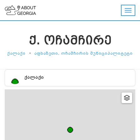
Ქ. ᲝᲩᲐᲛᲩᲘᲠᲔ
•
ᲥᲐᲚᲐᲥᲘ
ᲐᲤᲮᲐᲖᲔᲗᲘ, ᲝᲩᲐᲛᲩᲘᲠᲘᲡ ᲛᲣᲜᲘᲪᲘᲞᲐᲚᲘᲢᲔᲢᲘ
ᲥᲐᲚᲐᲥᲘ