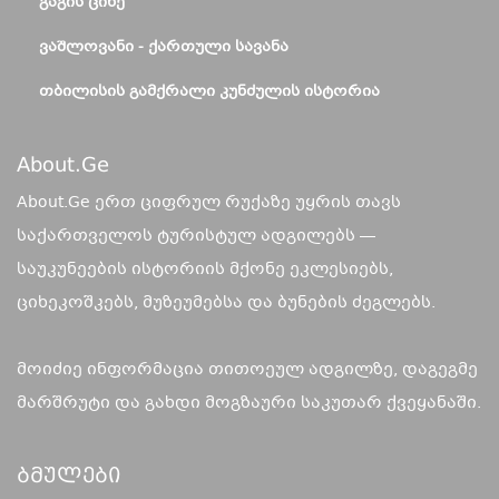
ᲒᲐᲒᲘᲡ ᲪᲘᲮᲔ
ᲕᲐᲨᲚᲝᲕᲐᲜᲘ - ᲥᲐᲠᲗᲣᲚᲘ ᲡᲐᲕᲐᲜᲐ
ᲗᲑᲘᲚᲘᲡᲘᲡ ᲒᲐᲛᲥᲠᲐᲚᲘ ᲙᲣᲜᲫᲣᲚᲘᲡ ᲘᲡᲢᲝᲠᲘᲐ
About.ge
About.Ge ერთ ციფრულ რუქაზე უყრის თავს
საქართველოს ტურისტულ ადგილებს —
საუკუნეების ისტორიის მქონე ეკლესიებს,
ციხეკოშკებს, მუზეუმებსა და ბუნების ძეგლებს.
მოიძიე ინფორმაცია თითოეულ ადგილზე, დაგეგმე
მარშრუტი და გახდი მოგზაური საკუთარ ქვეყანაში.
Ბმულები