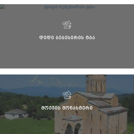
ᲓᲘᲓᲘ ᲑᲔᲑᲔᲡᲘᲠᲘᲡ ᲢᲑᲐ
ᲛᲝᲥᲕᲘᲡ ᲛᲝᲜᲐᲡᲢᲔᲠᲘ