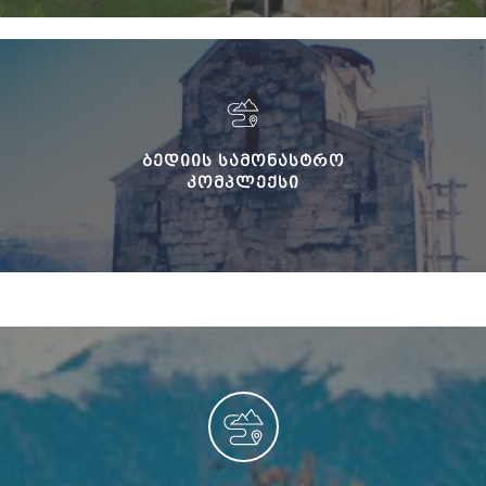
ᲑᲔᲓᲘᲘᲡ ᲡᲐᲛᲝᲜᲐᲡᲢᲠᲝ
ᲙᲝᲛᲞᲚᲔᲥᲡᲘ