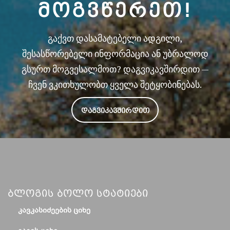
ᲛᲝᲒᲕᲬᲔᲠᲔᲗ!
გაქვთ დასამატებელი ადგილი,
შესასწორებელი ინფორმაცია ან უბრალოდ
გსურთ მოგვესალმოთ? დაგვიკავშირდით —
ჩვენ ვკითხულობთ ყველა შეტყობინებას.
ᲓᲐᲒᲕᲘᲙᲐᲕᲨᲘᲠᲓᲘᲗ
Ბლოგის Ბოლო Სტატიები
ᲙᲐᲕᲙᲐᲡᲘᲫᲔᲔᲑᲘᲡ ᲪᲘᲮᲔ