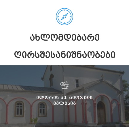
ᲐᲮᲚᲝᲛᲓᲔᲑᲐᲠᲔ
ᲦᲘᲠᲡᲨᲔᲡᲐᲜᲘᲨᲜᲐᲝᲑᲔᲑᲘ
ᲘᲚᲝᲠᲘᲡ ᲬᲛ. ᲒᲘᲝᲠᲒᲘᲡ
ᲔᲙᲚᲔᲡᲘᲐ