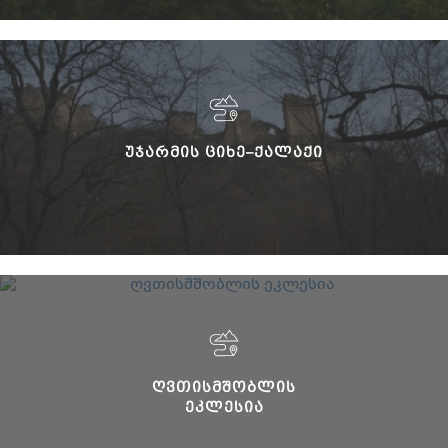
ᲣᲯᲐᲠᲛᲘᲡ ᲪᲘᲮᲔ–ᲥᲐᲚᲐᲥᲘ
ᲦᲕᲗᲘᲡᲛᲨᲝᲑᲚᲘᲡ
ᲔᲙᲚᲔᲡᲘᲐ