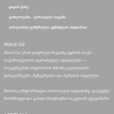
ᲒᲐᲒᲘᲡ ᲪᲘᲮᲔ
ᲕᲐᲨᲚᲝᲕᲐᲜᲘ - ᲥᲐᲠᲗᲣᲚᲘ ᲡᲐᲕᲐᲜᲐ
ᲗᲑᲘᲚᲘᲡᲘᲡ ᲒᲐᲛᲥᲠᲐᲚᲘ ᲙᲣᲜᲫᲣᲚᲘᲡ ᲘᲡᲢᲝᲠᲘᲐ
About.ge
About.Ge ერთ ციფრულ რუქაზე უყრის თავს
საქართველოს ტურისტულ ადგილებს —
საუკუნეების ისტორიის მქონე ეკლესიებს,
ციხეკოშკებს, მუზეუმებსა და ბუნების ძეგლებს.
მოიძიე ინფორმაცია თითოეულ ადგილზე, დაგეგმე
მარშრუტი და გახდი მოგზაური საკუთარ ქვეყანაში.