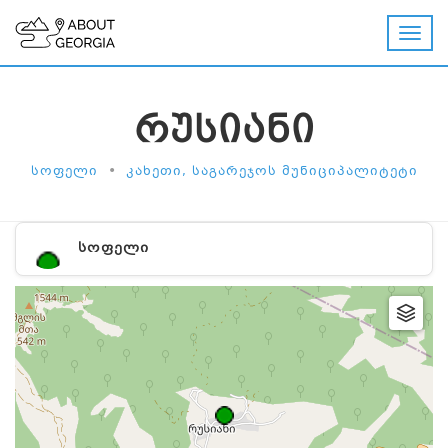
ᲠᲣᲡᲘᲐᲜᲘ
•
ᲡᲝᲤᲔᲚᲘ
ᲙᲐᲮᲔᲗᲘ, ᲡᲐᲒᲐᲠᲔᲯᲝᲡ ᲛᲣᲜᲘᲪᲘᲞᲐᲚᲘᲢᲔᲢᲘ
ᲡᲝᲤᲔᲚᲘ