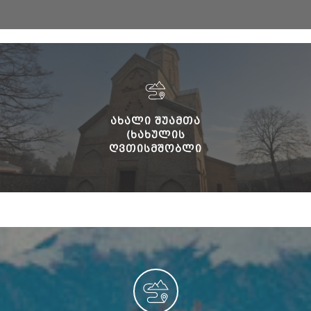
ᲐᲮᲐᲚᲘ ᲨᲣᲐᲛᲗᲐ
(ᲮᲐᲮᲣᲚᲘᲡ
ᲦᲕᲗᲘᲡᲛᲨᲝᲑᲚᲘ
ᲡᲐᲮᲔᲚᲝᲑᲘᲡ ᲓᲔᲓᲐᲗᲐ
ᲛᲝᲜᲐᲡᲢᲔᲠᲘ)