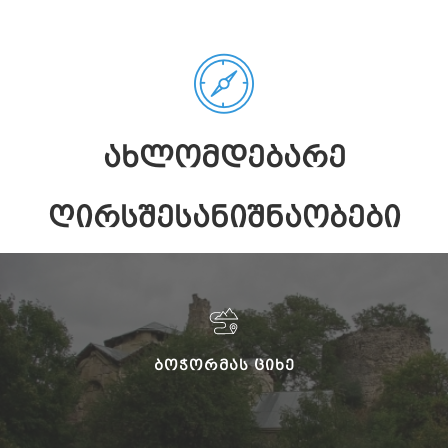
ᲐᲮᲚᲝᲛᲓᲔᲑᲐᲠᲔ
ᲦᲘᲠᲡᲨᲔᲡᲐᲜᲘᲨᲜᲐᲝᲑᲔᲑᲘ
ᲑᲝᲭᲝᲠᲛᲐᲡ ᲪᲘᲮᲔ