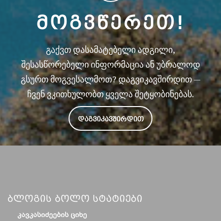
ᲛᲝᲒᲕᲬᲔᲠᲔᲗ!
გაქვთ დასამატებელი ადგილი,
შესასწორებელი ინფორმაცია ან უბრალოდ
გსურთ მოგვესალმოთ? დაგვიკავშირდით —
ჩვენ ვკითხულობთ ყველა შეტყობინებას.
ᲓᲐᲒᲕᲘᲙᲐᲕᲨᲘᲠᲓᲘᲗ
Ბლოგის Ბოლო Სტატიები
ᲙᲐᲕᲙᲐᲡᲘᲫᲔᲔᲑᲘᲡ ᲪᲘᲮᲔ