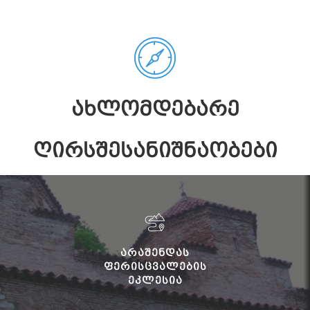
ᲐᲮᲚᲝᲛᲓᲔᲑᲐᲠᲔ
ᲦᲘᲠᲡᲨᲔᲡᲐᲜᲘᲨᲜᲐᲝᲑᲔᲑᲘ
ᲐᲠᲐᲨᲔᲜᲓᲐᲡ
ᲤᲔᲠᲘᲡᲪᲕᲐᲚᲔᲑᲘᲡ
ᲔᲙᲚᲔᲡᲘᲐ