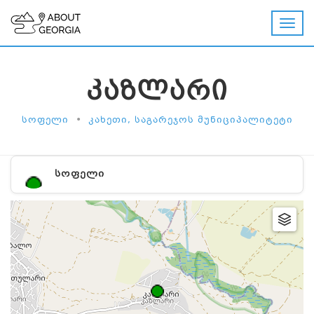
ᲙᲐᲖᲚᲐᲠᲘ
•
ᲡᲝᲤᲔᲚᲘ
ᲙᲐᲮᲔᲗᲘ, ᲡᲐᲒᲐᲠᲔᲯᲝᲡ ᲛᲣᲜᲘᲪᲘᲞᲐᲚᲘᲢᲔᲢᲘ
ᲡᲝᲤᲔᲚᲘ