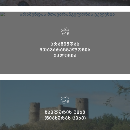
ᲐᲠᲐᲨᲔᲜᲓᲐᲡ
ᲛᲗᲐᲕᲐᲠᲐᲜᲒᲔᲚᲝᲖᲘᲡ
ᲔᲙᲚᲔᲡᲘᲐ
ᲩᲐᲘᲚᲣᲠᲘᲡ ᲪᲘᲮᲔ
(ᲜᲘᲐᲮᲣᲠᲐᲡ ᲪᲘᲮᲔ)