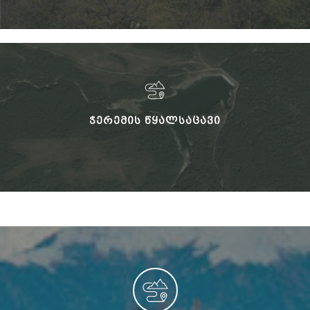
ᲭᲔᲠᲔᲛᲘᲡ ᲬᲧᲐᲚᲡᲐᲪᲐᲕᲘ