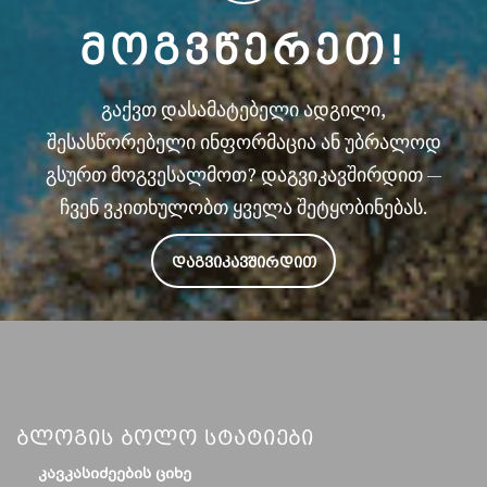
ᲛᲝᲒᲕᲬᲔᲠᲔᲗ!
გაქვთ დასამატებელი ადგილი,
შესასწორებელი ინფორმაცია ან უბრალოდ
გსურთ მოგვესალმოთ? დაგვიკავშირდით —
ჩვენ ვკითხულობთ ყველა შეტყობინებას.
ᲓᲐᲒᲕᲘᲙᲐᲕᲨᲘᲠᲓᲘᲗ
Ბლოგის Ბოლო Სტატიები
ᲙᲐᲕᲙᲐᲡᲘᲫᲔᲔᲑᲘᲡ ᲪᲘᲮᲔ