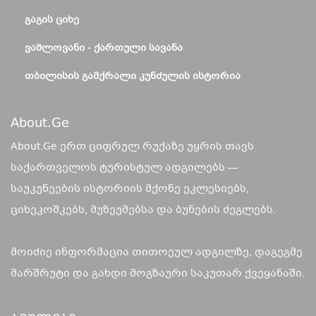
ᲒᲐᲒᲘᲡ ᲪᲘᲮᲔ
ᲕᲐᲨᲚᲝᲕᲐᲜᲘ - ᲥᲐᲠᲗᲣᲚᲘ ᲡᲐᲕᲐᲜᲐ
ᲗᲑᲘᲚᲘᲡᲘᲡ ᲒᲐᲛᲥᲠᲐᲚᲘ ᲙᲣᲜᲫᲣᲚᲘᲡ ᲘᲡᲢᲝᲠᲘᲐ
About.ge
About.Ge ერთ ციფრულ რუქაზე უყრის თავს
საქართველოს ტურისტულ ადგილებს —
საუკუნეების ისტორიის მქონე ეკლესიებს,
ციხეკოშკებს, მუზეუმებსა და ბუნების ძეგლებს.
მოიძიე ინფორმაცია თითოეულ ადგილზე, დაგეგმე
მარშრუტი და გახდი მოგზაური საკუთარ ქვეყანაში.