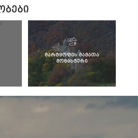
ᲝᲑᲔᲑᲘ
Ს
ᲛᲐᲠᲢᲧᲝᲤᲘᲡ ᲛᲐᲛᲐᲗᲐ
ᲛᲝᲜᲐᲡᲢᲔᲠᲘ