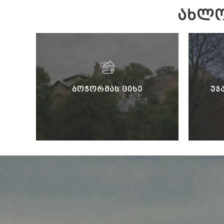
ᲐᲮᲚᲝ
ᲑᲝᲭᲝᲠᲛᲐᲡ ᲪᲘᲮᲔ
ᲣᲯ