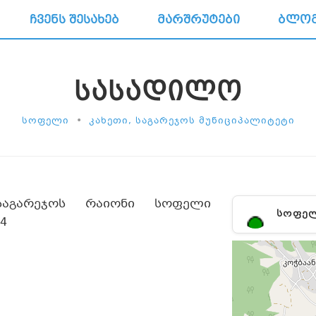
ᲩᲕᲔᲜᲡ ᲨᲔᲡᲐᲮᲔᲑ
ᲛᲐᲠᲨᲠᲣᲢᲔᲑᲘ
ᲑᲚᲝ
ᲡᲐᲡᲐᲓᲘᲚᲝ
•
ᲡᲝᲤᲔᲚᲘ
ᲙᲐᲮᲔᲗᲘ, ᲡᲐᲒᲐᲠᲔᲯᲝᲡ ᲛᲣᲜᲘᲪᲘᲞᲐᲚᲘᲢᲔᲢᲘ
საგარეჯოს რაიონი სოფელი
ᲡᲝᲤᲔ
4