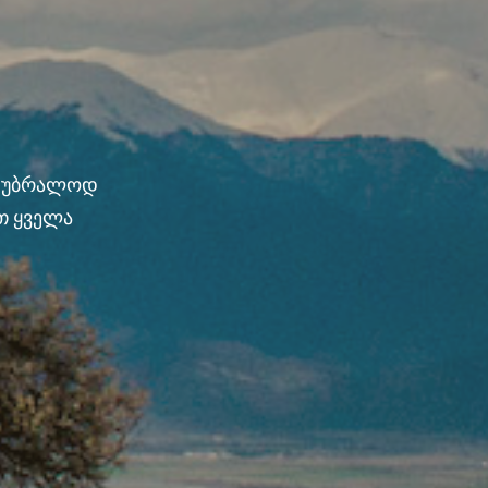
ნ უბრალოდ
თ ყველა