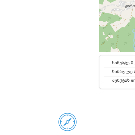
სიზუსტე 0 
სიმაღლე ზ
პუნქტის e