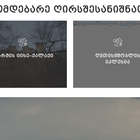
ᲛᲓᲔᲑᲐᲠᲔ ᲦᲘᲠᲡᲨᲔᲡᲐᲜᲘᲨᲜᲐ
ᲐᲠᲛᲘᲡ ᲪᲘᲮᲔ–ᲥᲐᲚᲐᲥᲘ
ᲦᲕᲗᲘᲡᲛᲨᲝᲑᲚᲘ
ᲔᲙᲚᲔᲡᲘᲐ