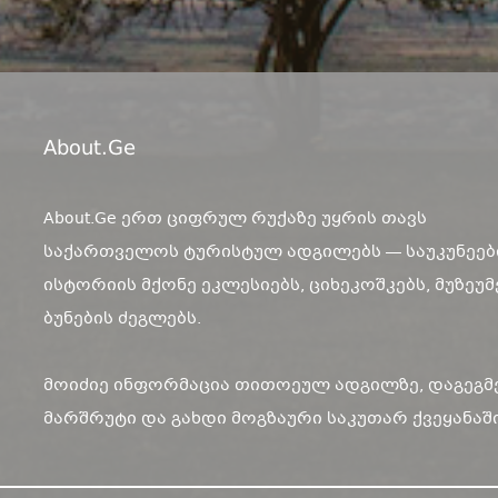
About.ge
About.Ge ერთ ციფრულ რუქაზე უყრის თავს
საქართველოს ტურისტულ ადგილებს — საუკუნეებ
ისტორიის მქონე ეკლესიებს, ციხეკოშკებს, მუზეუმ
ბუნების ძეგლებს.
მოიძიე ინფორმაცია თითოეულ ადგილზე, დაგეგმ
მარშრუტი და გახდი მოგზაური საკუთარ ქვეყანაში