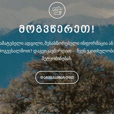
ᲛᲝᲒᲕᲬᲔᲠᲔᲗ!
სამატებელი ადგილი, შესასწორებელი ინფორმაცია ა
მოგვესალმოთ? დაგვიკავშირდით — ჩვენ ვკითხულობ
შეტყობინებას.
ᲓᲐᲒᲕᲘᲙᲐᲕᲨᲘᲠᲓᲘᲗ