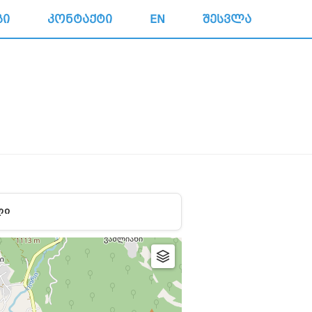
ᲒᲘ
ᲙᲝᲜᲢᲐᲥᲢᲘ
EN
ᲨᲔᲡᲕᲚᲐ
ᲚᲘ