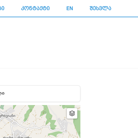
ᲒᲘ
ᲙᲝᲜᲢᲐᲥᲢᲘ
EN
ᲨᲔᲡᲕᲚᲐ
ᲚᲘ