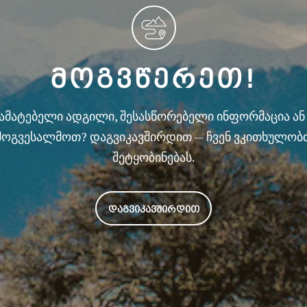
ᲛᲝᲒᲕᲬᲔᲠᲔᲗ!
სამატებელი ადგილი, შესასწორებელი ინფორმაცია ა
მოგვესალმოთ? დაგვიკავშირდით — ჩვენ ვკითხულობ
შეტყობინებას.
ᲓᲐᲒᲕᲘᲙᲐᲕᲨᲘᲠᲓᲘᲗ