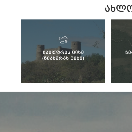
ᲐᲮᲚᲝ
ᲩᲐᲘᲚᲣᲠᲘᲡ ᲪᲘᲮᲔ
ᲭᲔ
(ᲜᲘᲐᲮᲣᲠᲐᲡ ᲪᲘᲮᲔ)