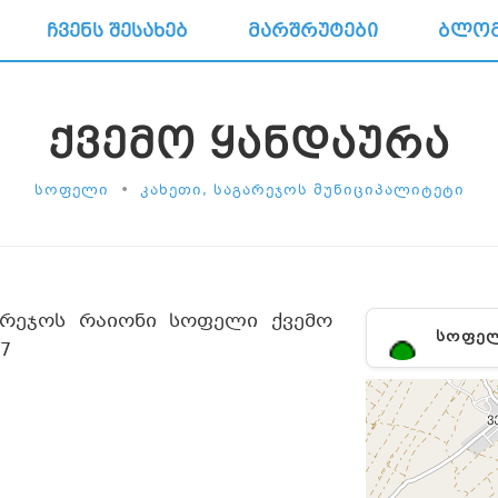
ᲩᲕᲔᲜᲡ ᲨᲔᲡᲐᲮᲔᲑ
ᲛᲐᲠᲨᲠᲣᲢᲔᲑᲘ
ᲑᲚᲝ
ᲥᲕᲔᲛᲝ ᲧᲐᲜᲓᲐᲣᲠᲐ
•
ᲡᲝᲤᲔᲚᲘ
ᲙᲐᲮᲔᲗᲘ, ᲡᲐᲒᲐᲠᲔᲯᲝᲡ ᲛᲣᲜᲘᲪᲘᲞᲐᲚᲘᲢᲔᲢᲘ
არეჯოს რაიონი სოფელი ქვემო
ᲡᲝᲤᲔ
7