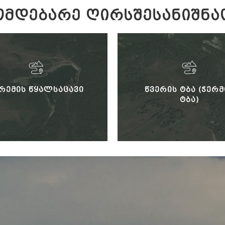
ᲛᲓᲔᲑᲐᲠᲔ ᲦᲘᲠᲡᲨᲔᲡᲐᲜᲘᲨᲜᲐ
ᲠᲔᲛᲘᲡ ᲬᲧᲐᲚᲡᲐᲪᲐᲕᲘ
ᲬᲕᲔᲠᲘᲡ ᲢᲑᲐ (ᲭᲔᲠᲛ
ᲢᲑᲐ)