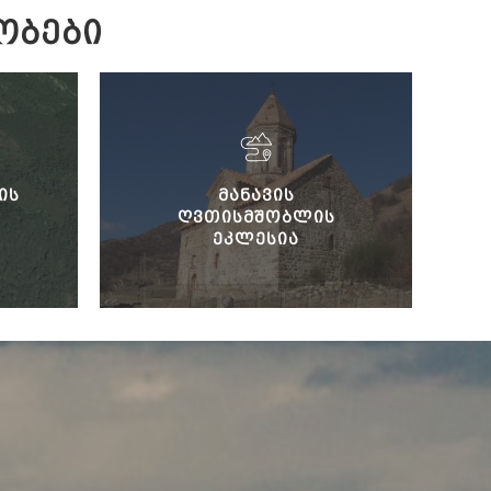
ᲝᲑᲔᲑᲘ
ᲘᲡ
ᲛᲐᲜᲐᲕᲘᲡ
ᲦᲕᲗᲘᲡᲛᲨᲝᲑᲚᲘᲡ
ᲔᲙᲚᲔᲡᲘᲐ