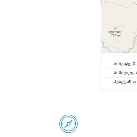
სიზუსტე 0 
სიმაღლე ზ
პუნქტის e