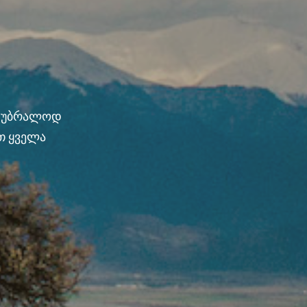
ნ უბრალოდ
თ ყველა