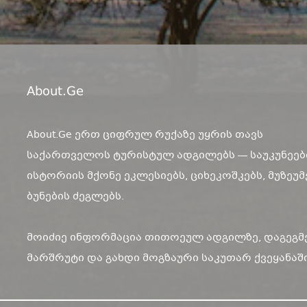
About.ge
About.Ge ერთ ციფრულ რუქაზე უყრის თავს
საქართველოს ტურისტულ ადგილებს — საუკუნეებ
ისტორიის მქონე ეკლესიებს, ციხეკოშკებს, მუზეუმ
ბუნების ძეგლებს.
მოიძიე ინფორმაცია თითოეულ ადგილზე, დაგეგმ
მარშრუტი და გახდი მოგზაური საკუთარ ქვეყანაში