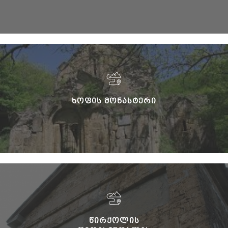
ᲮᲝᲤᲘᲡ ᲛᲝᲜᲐᲡᲢᲔᲠᲘ
ᲬᲘᲠᲥᲝᲚᲘᲡ