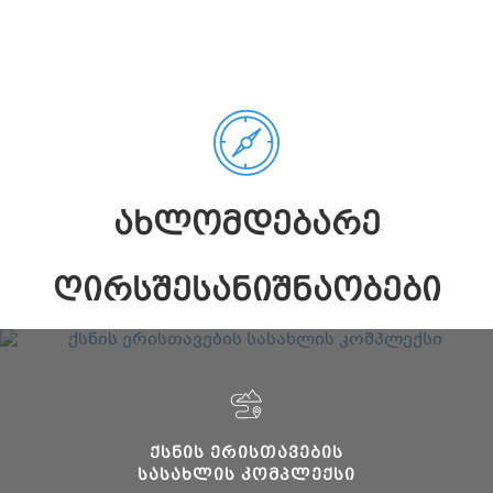
ᲐᲮᲚᲝᲛᲓᲔᲑᲐᲠᲔ
ᲦᲘᲠᲡᲨᲔᲡᲐᲜᲘᲨᲜᲐᲝᲑᲔᲑᲘ
ᲥᲡᲜᲘᲡ ᲔᲠᲘᲡᲗᲐᲕᲔᲑᲘᲡ
ᲡᲐᲡᲐᲮᲚᲘᲡ ᲙᲝᲛᲞᲚᲔᲥᲡᲘ