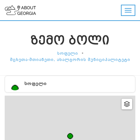
ᲖᲔᲛᲝ ᲑᲝᲚᲘ
•
ᲡᲝᲤᲔᲚᲘ
ᲛᲪᲮᲔᲗᲐ-ᲛᲗᲘᲐᲜᲔᲗᲘ, ᲐᲮᲐᲚᲒᲝᲠᲘᲡ ᲛᲣᲜᲘᲪᲘᲞᲐᲚᲘᲢᲔᲢᲘ
ᲡᲝᲤᲔᲚᲘ