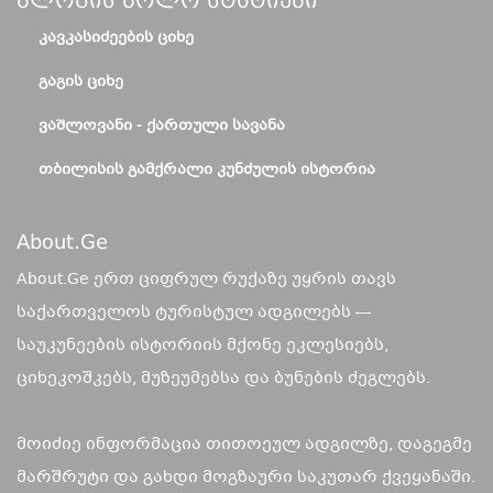
Ბლოგის Ბოლო Სტატიები
ᲙᲐᲕᲙᲐᲡᲘᲫᲔᲔᲑᲘᲡ ᲪᲘᲮᲔ
ᲒᲐᲒᲘᲡ ᲪᲘᲮᲔ
ᲕᲐᲨᲚᲝᲕᲐᲜᲘ - ᲥᲐᲠᲗᲣᲚᲘ ᲡᲐᲕᲐᲜᲐ
ᲗᲑᲘᲚᲘᲡᲘᲡ ᲒᲐᲛᲥᲠᲐᲚᲘ ᲙᲣᲜᲫᲣᲚᲘᲡ ᲘᲡᲢᲝᲠᲘᲐ
About.ge
About.Ge ერთ ციფრულ რუქაზე უყრის თავს
საქართველოს ტურისტულ ადგილებს —
საუკუნეების ისტორიის მქონე ეკლესიებს,
ციხეკოშკებს, მუზეუმებსა და ბუნების ძეგლებს.
მოიძიე ინფორმაცია თითოეულ ადგილზე, დაგეგმე
მარშრუტი და გახდი მოგზაური საკუთარ ქვეყანაში.