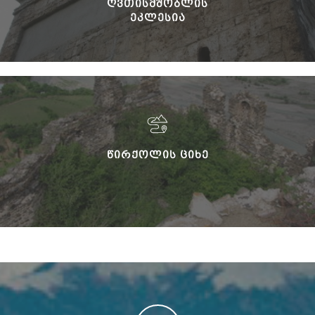
ᲦᲕᲗᲘᲡᲛᲨᲝᲑᲚᲘᲡ
ᲔᲙᲚᲔᲡᲘᲐ
ᲬᲘᲠᲥᲝᲚᲘᲡ ᲪᲘᲮᲔ