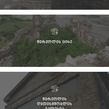
ᲬᲘᲠᲥᲝᲚᲘᲡ ᲪᲘᲮᲔ
ᲬᲘᲠᲥᲝᲚᲘᲡ
ᲦᲕᲗᲘᲡᲛᲨᲝᲑᲚᲘᲡ
ᲔᲙᲚᲔᲡᲘᲐ