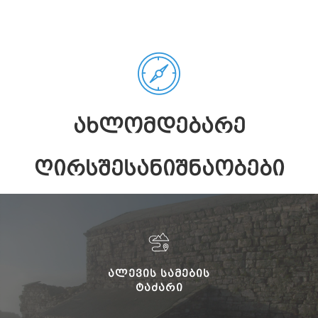
ᲐᲮᲚᲝᲛᲓᲔᲑᲐᲠᲔ
ᲦᲘᲠᲡᲨᲔᲡᲐᲜᲘᲨᲜᲐᲝᲑᲔᲑᲘ
ᲐᲚᲔᲕᲘᲡ ᲡᲐᲛᲔᲑᲘᲡ
ᲢᲐᲫᲐᲠᲘ