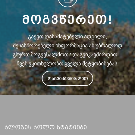
ᲛᲝᲒᲕᲬᲔᲠᲔᲗ!
გაქვთ დასამატებელი ადგილი,
შესასწორებელი ინფორმაცია ან უბრალოდ
გსურთ მოგვესალმოთ? დაგვიკავშირდით —
ჩვენ ვკითხულობთ ყველა შეტყობინებას.
ᲓᲐᲒᲕᲘᲙᲐᲕᲨᲘᲠᲓᲘᲗ
Ბლოგის Ბოლო Სტატიები