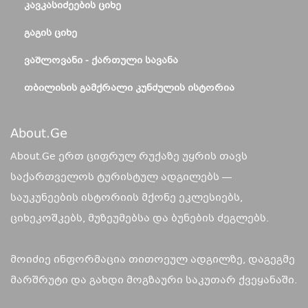
ᲙᲐᲕᲙᲐᲡᲘᲫᲔᲔᲑᲘᲡ ᲪᲘᲮᲔ
ᲒᲐᲒᲘᲡ ᲪᲘᲮᲔ
ᲕᲐᲨᲚᲝᲕᲐᲜᲘ - ᲥᲐᲠᲗᲣᲚᲘ ᲡᲐᲕᲐᲜᲐ
ᲗᲑᲘᲚᲘᲡᲘᲡ ᲒᲐᲛᲥᲠᲐᲚᲘ ᲙᲣᲜᲫᲣᲚᲘᲡ ᲘᲡᲢᲝᲠᲘᲐ
About.ge
About.Ge ერთ ციფრულ რუქაზე უყრის თავს
საქართველოს ტურისტულ ადგილებს —
საუკუნეების ისტორიის მქონე ეკლესიებს,
ციხეკოშკებს, მუზეუმებსა და ბუნების ძეგლებს.
მოიძიე ინფორმაცია თითოეულ ადგილზე, დაგეგმე
მარშრუტი და გახდი მოგზაური საკუთარ ქვეყანაში.