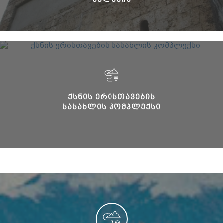
ᲥᲡᲜᲘᲡ ᲔᲠᲘᲡᲗᲐᲕᲔᲑᲘᲡ
ᲡᲐᲡᲐᲮᲚᲘᲡ ᲙᲝᲛᲞᲚᲔᲥᲡᲘ