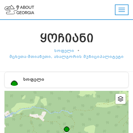
ᲧᲝᲩᲘᲐᲜᲘ
•
ᲡᲝᲤᲔᲚᲘ
ᲛᲪᲮᲔᲗᲐ-ᲛᲗᲘᲐᲜᲔᲗᲘ, ᲐᲮᲐᲚᲒᲝᲠᲘᲡ ᲛᲣᲜᲘᲪᲘᲞᲐᲚᲘᲢᲔᲢᲘ
ᲡᲝᲤᲔᲚᲘ