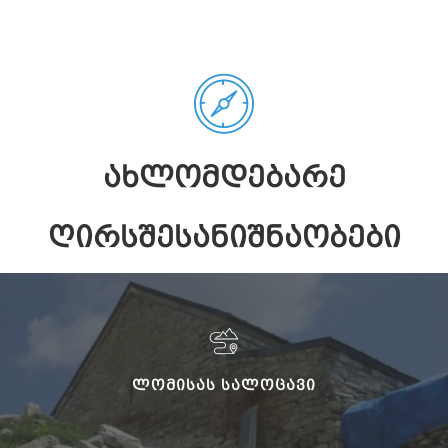
ᲐᲮᲚᲝᲛᲓᲔᲑᲐᲠᲔ
ᲦᲘᲠᲡᲨᲔᲡᲐᲜᲘᲨᲜᲐᲝᲑᲔᲑᲘ
ᲚᲝᲛᲘᲡᲐᲡ ᲡᲐᲚᲝᲪᲐᲕᲘ