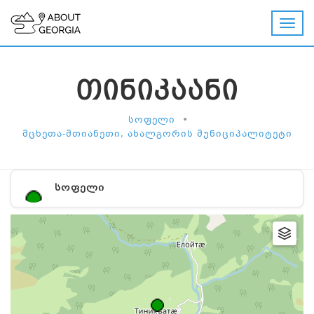
ᲗᲘᲜᲘᲙᲐᲐᲜᲘ
•
ᲡᲝᲤᲔᲚᲘ
ᲛᲪᲮᲔᲗᲐ-ᲛᲗᲘᲐᲜᲔᲗᲘ, ᲐᲮᲐᲚᲒᲝᲠᲘᲡ ᲛᲣᲜᲘᲪᲘᲞᲐᲚᲘᲢᲔᲢᲘ
ᲡᲝᲤᲔᲚᲘ