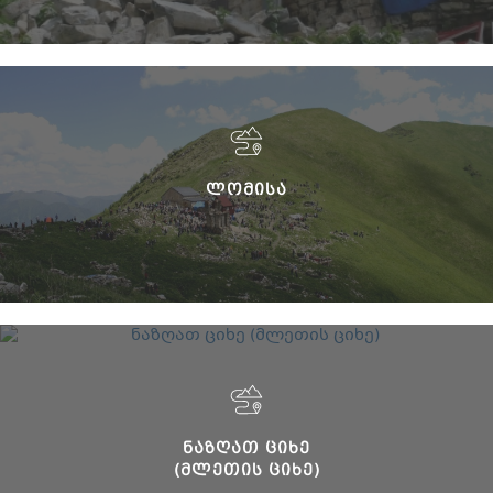
ᲚᲝᲛᲘᲡᲐ
ᲜᲐᲖᲦᲐᲗ ᲪᲘᲮᲔ
(ᲛᲚᲔᲗᲘᲡ ᲪᲘᲮᲔ)