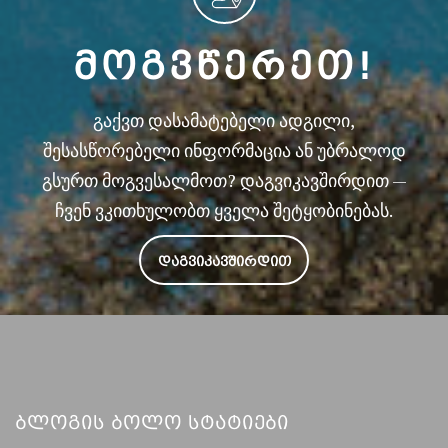
ᲛᲝᲒᲕᲬᲔᲠᲔᲗ!
გაქვთ დასამატებელი ადგილი,
შესასწორებელი ინფორმაცია ან უბრალოდ
გსურთ მოგვესალმოთ? დაგვიკავშირდით —
ჩვენ ვკითხულობთ ყველა შეტყობინებას.
ᲓᲐᲒᲕᲘᲙᲐᲕᲨᲘᲠᲓᲘᲗ
Ბლოგის Ბოლო Სტატიები