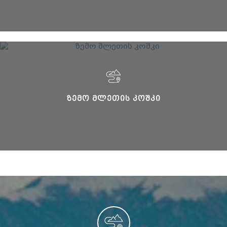
ᲖᲔᲛᲝ ᲛᲚᲔᲗᲘᲡ ᲙᲝᲨᲙᲘ