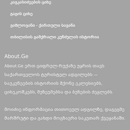
ᲙᲐᲕᲙᲐᲡᲘᲫᲔᲔᲑᲘᲡ ᲪᲘᲮᲔ
ᲒᲐᲒᲘᲡ ᲪᲘᲮᲔ
ᲕᲐᲨᲚᲝᲕᲐᲜᲘ - ᲥᲐᲠᲗᲣᲚᲘ ᲡᲐᲕᲐᲜᲐ
ᲗᲑᲘᲚᲘᲡᲘᲡ ᲒᲐᲛᲥᲠᲐᲚᲘ ᲙᲣᲜᲫᲣᲚᲘᲡ ᲘᲡᲢᲝᲠᲘᲐ
About.ge
About.Ge ერთ ციფრულ რუქაზე უყრის თავს
საქართველოს ტურისტულ ადგილებს —
საუკუნეების ისტორიის მქონე ეკლესიებს,
ციხეკოშკებს, მუზეუმებსა და ბუნების ძეგლებს.
მოიძიე ინფორმაცია თითოეულ ადგილზე, დაგეგმე
მარშრუტი და გახდი მოგზაური საკუთარ ქვეყანაში.