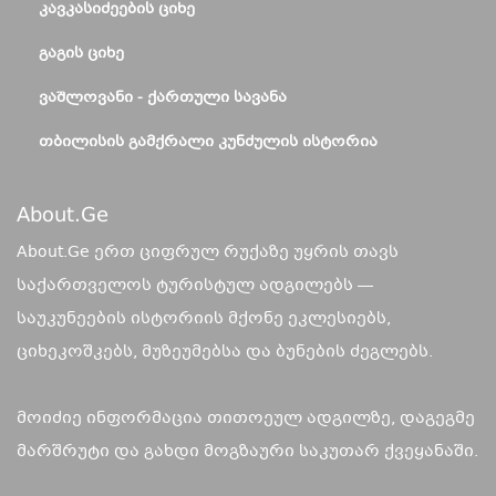
ᲙᲐᲕᲙᲐᲡᲘᲫᲔᲔᲑᲘᲡ ᲪᲘᲮᲔ
ᲒᲐᲒᲘᲡ ᲪᲘᲮᲔ
ᲕᲐᲨᲚᲝᲕᲐᲜᲘ - ᲥᲐᲠᲗᲣᲚᲘ ᲡᲐᲕᲐᲜᲐ
ᲗᲑᲘᲚᲘᲡᲘᲡ ᲒᲐᲛᲥᲠᲐᲚᲘ ᲙᲣᲜᲫᲣᲚᲘᲡ ᲘᲡᲢᲝᲠᲘᲐ
About.ge
About.Ge ერთ ციფრულ რუქაზე უყრის თავს
საქართველოს ტურისტულ ადგილებს —
საუკუნეების ისტორიის მქონე ეკლესიებს,
ციხეკოშკებს, მუზეუმებსა და ბუნების ძეგლებს.
მოიძიე ინფორმაცია თითოეულ ადგილზე, დაგეგმე
მარშრუტი და გახდი მოგზაური საკუთარ ქვეყანაში.