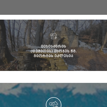
ᲪᲘᲮᲘᲡᲫᲘᲠᲘᲡ
(ᲓᲣᲨᲔᲗᲘᲡ) ᲔᲡᲝᲯᲔᲡ ᲬᲛ.
ᲒᲘᲝᲠᲒᲘᲡ ᲔᲙᲚᲔᲡᲘᲐ