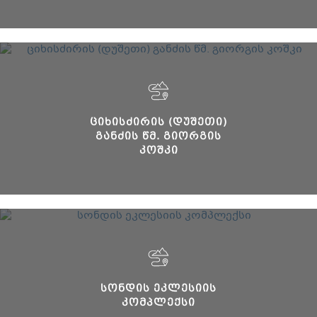
ᲪᲘᲮᲘᲡᲫᲘᲠᲘᲡ (ᲓᲣᲨᲔᲗᲘ)
ᲒᲐᲜᲫᲘᲡ ᲬᲛ. ᲒᲘᲝᲠᲒᲘᲡ
ᲙᲝᲨᲙᲘ
ᲡᲝᲜᲓᲘᲡ ᲔᲙᲚᲔᲡᲘᲘᲡ
ᲙᲝᲛᲞᲚᲔᲥᲡᲘ