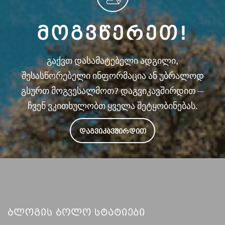
ᲛᲝᲒᲕᲬᲔᲠᲔᲗ!
გაქვთ დასამატებელი ადგილი,
შესასწორებელი ინფორმაცია ან უბრალოდ
გსურთ მოგვესალმოთ? დაგვიკავშირდით —
ჩვენ ვკითხულობთ ყველა შეტყობინებას.
ᲓᲐᲒᲕᲘᲙᲐᲕᲨᲘᲠᲓᲘᲗ
Ბლოგის Ბოლო Სტატიები