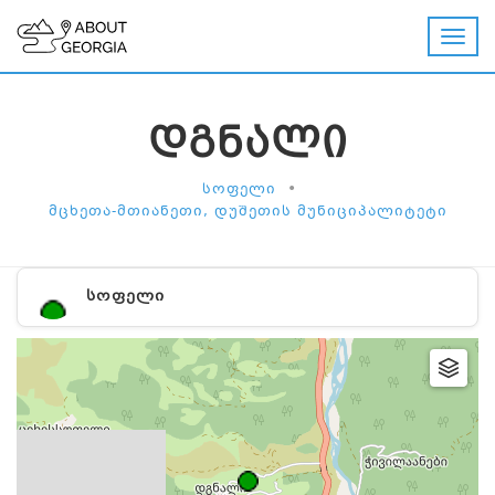
ᲓᲒᲜᲐᲚᲘ
•
ᲡᲝᲤᲔᲚᲘ
ᲛᲪᲮᲔᲗᲐ-ᲛᲗᲘᲐᲜᲔᲗᲘ, ᲓᲣᲨᲔᲗᲘᲡ ᲛᲣᲜᲘᲪᲘᲞᲐᲚᲘᲢᲔᲢᲘ
ᲡᲝᲤᲔᲚᲘ