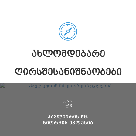
ᲐᲮᲚᲝᲛᲓᲔᲑᲐᲠᲔ
ᲦᲘᲠᲡᲨᲔᲡᲐᲜᲘᲨᲜᲐᲝᲑᲔᲑᲘ
ᲞᲐᲕᲚᲔᲣᲠᲘᲡ ᲬᲛ.
ᲒᲘᲝᲠᲒᲘᲡ ᲔᲙᲚᲔᲡᲘᲐ