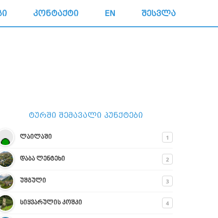
ᲒᲘ
ᲙᲝᲜᲢᲐᲥᲢᲘ
EN
ᲨᲔᲡᲕᲚᲐ
ᲢᲣᲠᲨᲘ ᲨᲔᲛᲐᲕᲐᲚᲘ ᲞᲣᲜᲥᲢᲔᲑᲘ
1
ლაილაში
2
დაბა ლენტეხი
3
უშგული
4
სიყვარულის კოშკი