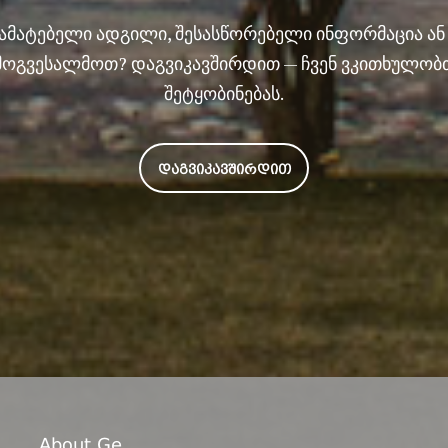
სამატებელი ადგილი, შესასწორებელი ინფორმაცია ა
მოგვესალმოთ? დაგვიკავშირდით — ჩვენ ვკითხულობ
შეტყობინებას.
ᲓᲐᲒᲕᲘᲙᲐᲕᲨᲘᲠᲓᲘᲗ
About.ge