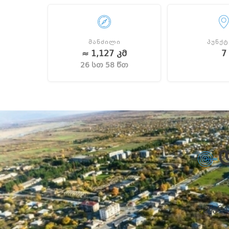
ᲛᲐᲜᲫᲘᲚᲘ
ᲞᲣᲜᲥᲢ
≈ 1,127 კმ
7
26 სთ 58 წთ
აღწერა 