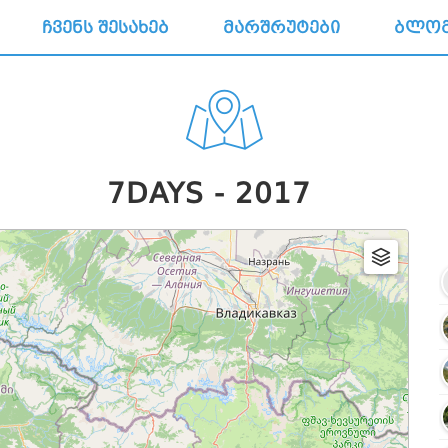
ᲩᲕᲔᲜᲡ ᲨᲔᲡᲐᲮᲔᲑ
ᲛᲐᲠᲨᲠᲣᲢᲔᲑᲘ
ᲑᲚᲝ
7DAYS - 2017