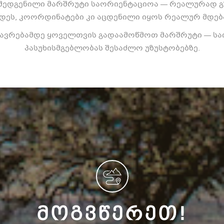
 შედგენილი მარშრუტი საორიენტაციოა — რეალურად გ
დეს, კოორდინატები კი აცდენილი იყოს რეალურ მდებ
ზავრებამდე ყოველთვის გადაამოწმოთ მარშრუტი — საი
პასუხისმგებლობას შესაძლო უზუსტობებზე.
ᲛᲝᲒᲕᲬᲔᲠᲔᲗ!