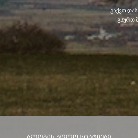
გაქვთ და
გსურთ 
Ბლოგის Ბოლო Სტატიები