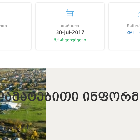
ᲔᲑᲘ
ᲗᲐᲠᲘᲦᲘ
ᲩᲐᲛᲝ
30-Jul-2017
KML
შესრულებული
ᲓᲐᲛᲐᲢᲔᲑᲘᲗᲘ ᲘᲜᲤᲝᲠᲛ
ჯერ არ არის.