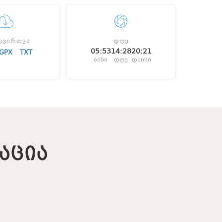
ᲢᲕᲘᲠᲗᲕᲐ
ᲓᲦᲔ
05:53
14:28
20:21
GPX
TXT
აისი
დღე
დაისი
ᲐᲪᲘᲐ