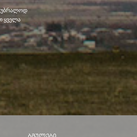
ნ უბრალოდ
თ ყველა
Ბმულები