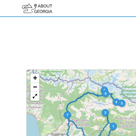
+
−
5
6
4
3
2
7
1