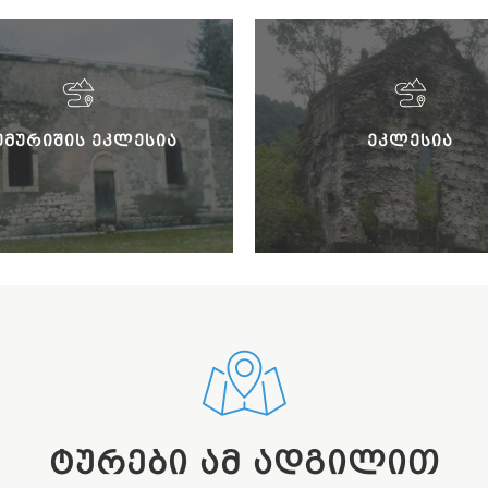
ᲣᲛᲣᲠᲘᲨᲘᲡ ᲔᲙᲚᲔᲡᲘᲐ
ᲔᲙᲚᲔᲡᲘᲐ
ᲢᲣᲠᲔᲑᲘ ᲐᲛ ᲐᲓᲒᲘᲚᲘᲗ