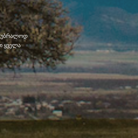
ნ უბრალოდ
თ ყველა