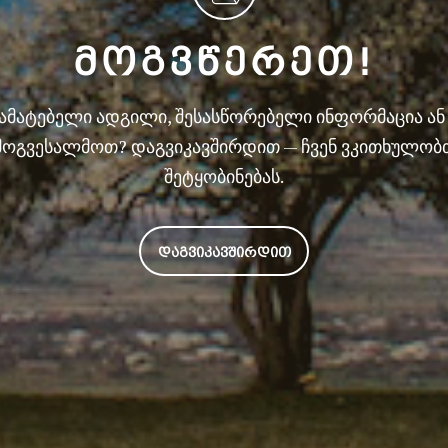
ᲛᲝᲒᲕᲬᲔᲠᲔᲗ!
სამატებელი ადგილი, შესასწორებელი ინფორმაცია ა
მოგვესალმოთ? დაგვიკავშირდით — ჩვენ ვკითხულობ
შეტყობინებას.
ᲓᲐᲒᲕᲘᲙᲐᲕᲨᲘᲠᲓᲘᲗ