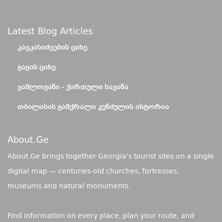
Latest Blog Articles
ᲙᲐᲕᲙᲐᲡᲘᲫᲔᲔᲑᲘᲡ ᲪᲘᲮᲔ
ᲒᲐᲒᲘᲡ ᲪᲘᲮᲔ
ᲕᲐᲨᲚᲝᲕᲐᲜᲘ - ᲥᲐᲠᲗᲣᲚᲘ ᲡᲐᲕᲐᲜᲐ
ᲗᲑᲘᲚᲘᲡᲘᲡ ᲒᲐᲛᲥᲠᲐᲚᲘ ᲙᲣᲜᲫᲣᲚᲘᲡ ᲘᲡᲢᲝᲠᲘᲐ
About.ge
About.Ge brings together Georgia's tourist sites on a single
digital map — centuries-old churches, fortresses,
museums and natural monuments.
Find information on every place, plan your route, and