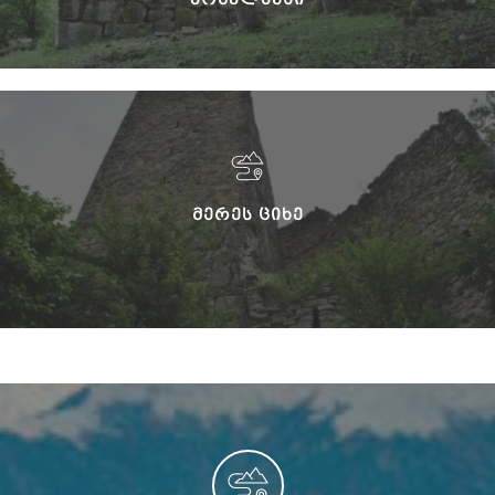
ᲛᲔᲠᲔᲡ ᲪᲘᲮᲔ