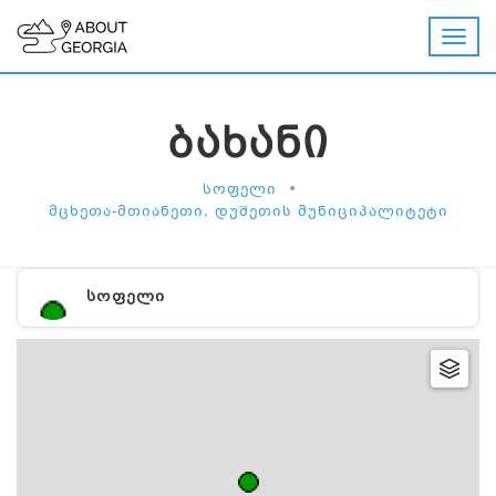
ᲑᲐᲮᲐᲜᲘ
•
ᲡᲝᲤᲔᲚᲘ
ᲛᲪᲮᲔᲗᲐ-ᲛᲗᲘᲐᲜᲔᲗᲘ, ᲓᲣᲨᲔᲗᲘᲡ ᲛᲣᲜᲘᲪᲘᲞᲐᲚᲘᲢᲔᲢᲘ
ᲡᲝᲤᲔᲚᲘ