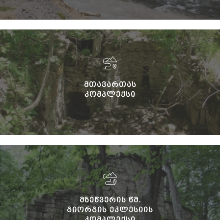
ᲛᲗᲐᲕᲐᲠᲗᲐᲡ
ᲙᲝᲛᲞᲚᲔᲥᲡᲘ
ᲛᲖᲔᲬᲕᲔᲠᲘᲡ ᲬᲛ.
ᲒᲘᲝᲠᲒᲘᲡ ᲔᲙᲚᲔᲡᲘᲘᲡ
ᲙᲝᲛᲞᲚᲔᲥᲡᲘ