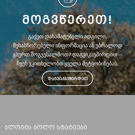
ᲛᲝᲒᲕᲬᲔᲠᲔᲗ!
გაქვთ დასამატებელი ადგილი,
შესასწორებელი ინფორმაცია ან უბრალოდ
გსურთ მოგვესალმოთ? დაგვიკავშირდით —
ჩვენ ვკითხულობთ ყველა შეტყობინებას.
ᲓᲐᲒᲕᲘᲙᲐᲕᲨᲘᲠᲓᲘᲗ
Ბლოგის Ბოლო Სტატიები