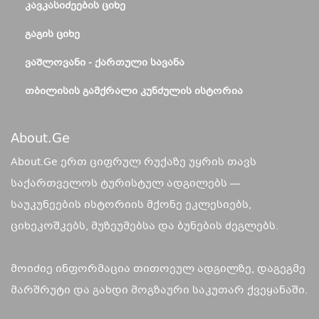
ᲙᲐᲕᲙᲐᲡᲘᲫᲔᲔᲑᲘᲡ ᲪᲘᲮᲔ
ᲒᲐᲒᲘᲡ ᲪᲘᲮᲔ
ᲕᲐᲨᲚᲝᲕᲐᲜᲘ - ᲥᲐᲠᲗᲣᲚᲘ ᲡᲐᲕᲐᲜᲐ
ᲗᲑᲘᲚᲘᲡᲘᲡ ᲒᲐᲛᲥᲠᲐᲚᲘ ᲙᲣᲜᲫᲣᲚᲘᲡ ᲘᲡᲢᲝᲠᲘᲐ
About.ge
About.Ge ერთ ციფრულ რუქაზე უყრის თავს
საქართველოს ტურისტულ ადგილებს —
საუკუნეების ისტორიის მქონე ეკლესიებს,
ციხეკოშკებს, მუზეუმებსა და ბუნების ძეგლებს.
მოიძიე ინფორმაცია თითოეულ ადგილზე, დაგეგმე
მარშრუტი და გახდი მოგზაური საკუთარ ქვეყანაში.