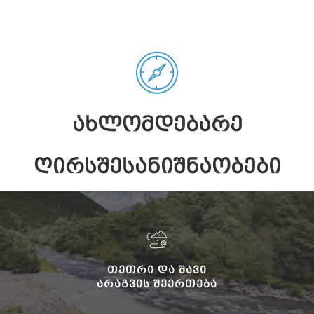
ᲐᲮᲚᲝᲛᲓᲔᲑᲐᲠᲔ
ᲦᲘᲠᲡᲨᲔᲡᲐᲜᲘᲨᲜᲐᲝᲑᲔᲑᲘ
ᲗᲔᲗᲠᲘ ᲓᲐ ᲨᲐᲕᲘ
ᲐᲠᲐᲒᲕᲘᲡ ᲨᲔᲔᲠᲗᲔᲑᲐ