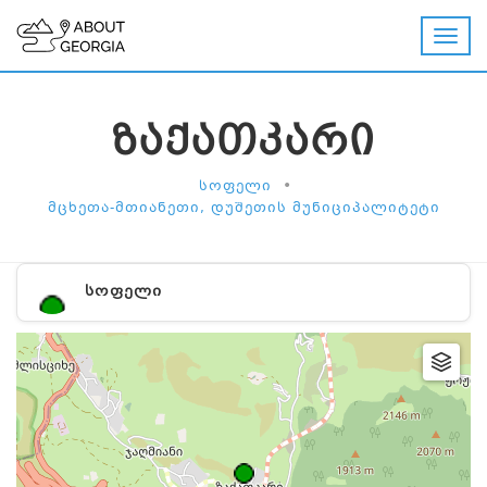
ᲖᲐᲥᲐᲗᲙᲐᲠᲘ
•
ᲡᲝᲤᲔᲚᲘ
ᲛᲪᲮᲔᲗᲐ-ᲛᲗᲘᲐᲜᲔᲗᲘ, ᲓᲣᲨᲔᲗᲘᲡ ᲛᲣᲜᲘᲪᲘᲞᲐᲚᲘᲢᲔᲢᲘ
ᲡᲝᲤᲔᲚᲘ