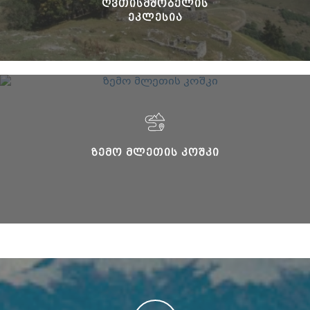
ᲦᲕᲗᲘᲡᲛᲨᲝᲑᲔᲚᲘᲡ
ᲔᲙᲚᲔᲡᲘᲐ
ᲖᲔᲛᲝ ᲛᲚᲔᲗᲘᲡ ᲙᲝᲨᲙᲘ