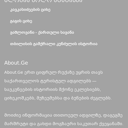
Ბლოგის Ბოლო Სტატიები
ᲙᲐᲕᲙᲐᲡᲘᲫᲔᲔᲑᲘᲡ ᲪᲘᲮᲔ
ᲒᲐᲒᲘᲡ ᲪᲘᲮᲔ
ᲕᲐᲨᲚᲝᲕᲐᲜᲘ - ᲥᲐᲠᲗᲣᲚᲘ ᲡᲐᲕᲐᲜᲐ
ᲗᲑᲘᲚᲘᲡᲘᲡ ᲒᲐᲛᲥᲠᲐᲚᲘ ᲙᲣᲜᲫᲣᲚᲘᲡ ᲘᲡᲢᲝᲠᲘᲐ
About.ge
About.Ge ერთ ციფრულ რუქაზე უყრის თავს
საქართველოს ტურისტულ ადგილებს —
საუკუნეების ისტორიის მქონე ეკლესიებს,
ციხეკოშკებს, მუზეუმებსა და ბუნების ძეგლებს.
მოიძიე ინფორმაცია თითოეულ ადგილზე, დაგეგმე
მარშრუტი და გახდი მოგზაური საკუთარ ქვეყანაში.