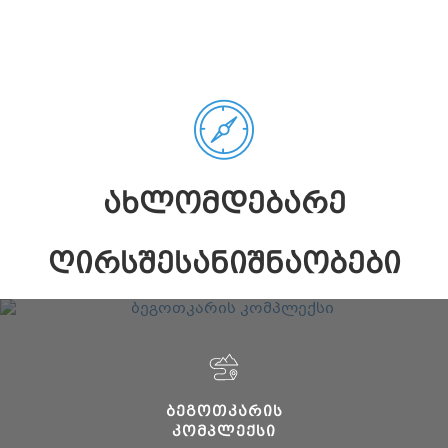
ᲐᲮᲚᲝᲛᲓᲔᲑᲐᲠᲔ
ᲦᲘᲠᲡᲨᲔᲡᲐᲜᲘᲨᲜᲐᲝᲑᲔᲑᲘ
ᲑᲔᲒᲝᲗᲙᲐᲠᲘᲡ
ᲙᲝᲛᲞᲚᲔᲥᲡᲘ