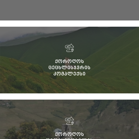
ᲥᲝᲠᲝᲦᲝᲡ
ᲪᲔᲪᲮᲚᲘᲡᲯᲕᲠᲘᲡ
ᲙᲝᲛᲞᲚᲔᲥᲡᲘ
ᲥᲝᲠᲝᲦᲝᲡ