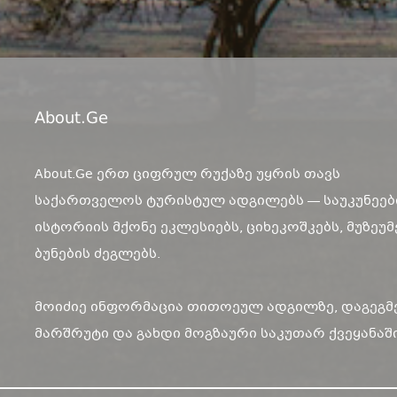
About.ge
About.Ge ერთ ციფრულ რუქაზე უყრის თავს
საქართველოს ტურისტულ ადგილებს — საუკუნეებ
ისტორიის მქონე ეკლესიებს, ციხეკოშკებს, მუზეუმ
ბუნების ძეგლებს.
მოიძიე ინფორმაცია თითოეულ ადგილზე, დაგეგმ
მარშრუტი და გახდი მოგზაური საკუთარ ქვეყანაში