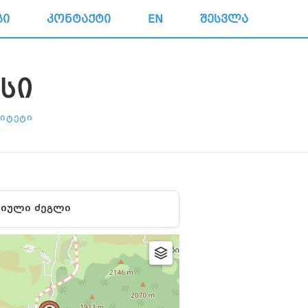
ᲒᲘ
ᲙᲝᲜᲢᲐᲥᲢᲘ
EN
ᲨᲔᲡᲕᲚᲐ
ᲡᲘ
ᲚᲘᲢᲔᲢᲘ
ᲘᲣᲚᲘ ᲫᲔᲒᲚᲘ