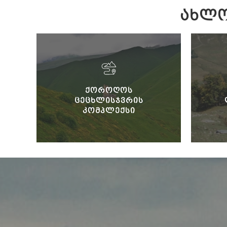
ᲐᲮᲚᲝ
ᲥᲝᲠᲝᲦᲝᲡ
ᲪᲔᲪᲮᲚᲘᲡᲯᲕᲠᲘᲡ
ᲙᲝᲛᲞᲚᲔᲥᲡᲘ