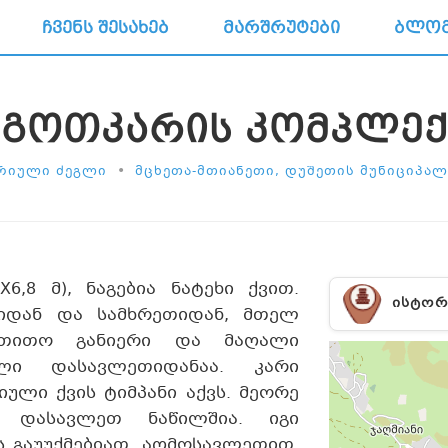
ᲩᲕᲔᲜᲡ ᲨᲔᲡᲐᲮᲔᲑ
ᲛᲐᲠᲨᲠᲣᲢᲔᲑᲘ
ᲑᲚᲝ
ᲔᲒᲝᲗᲙᲐᲠᲘᲡ ᲙᲝᲛᲞᲚᲔᲥ
•
ᲠᲘᲣᲚᲘ ᲫᲔᲒᲚᲘ
ᲛᲪᲮᲔᲗᲐ-ᲛᲗᲘᲐᲜᲔᲗᲘ, ᲓᲣᲨᲔᲗᲘᲡ ᲛᲣᲜᲘᲪᲘᲞᲐ
6,8 მ), ნაგებია ნატეხი ქვით.
ᲘᲡᲢᲝᲠ
იდან და სამხრეთიდან, მთელ
ა თითო განიერი და მაღალი
ლი დასავლეთიდანაა. კარი
ული ქვის ტიმპანი აქვს. მეორე
 დასავლეთ ნაწილშია. იგი
ს გაუუქმებიათ. აღმოსავლეთით,