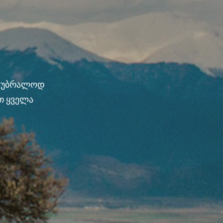
ნ უბრალოდ
თ ყველა