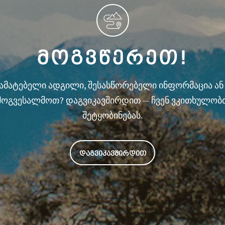
ᲛᲝᲒᲕᲬᲔᲠᲔᲗ!
სამატებელი ადგილი, შესასწორებელი ინფორმაცია ა
მოგვესალმოთ? დაგვიკავშირდით — ჩვენ ვკითხულობ
შეტყობინებას.
ᲓᲐᲒᲕᲘᲙᲐᲕᲨᲘᲠᲓᲘᲗ