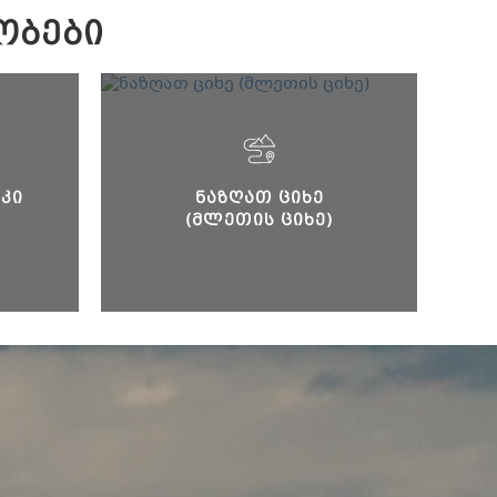
ᲝᲑᲔᲑᲘ
ᲙᲘ
ᲜᲐᲖᲦᲐᲗ ᲪᲘᲮᲔ
(ᲛᲚᲔᲗᲘᲡ ᲪᲘᲮᲔ)