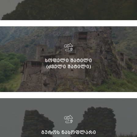
ᲡᲝᲤᲔᲚᲘ ᲨᲐᲢᲘᲚᲘ
(ᲫᲕᲔᲚᲘ ᲨᲐᲢᲘᲚᲘ)
ᲒᲣᲠᲝᲡ ᲜᲐᲡᲝᲤᲚᲐᲠᲘ