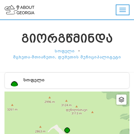
ᲒᲘᲝᲠᲒᲬᲛᲘᲜᲓᲐ
•
ᲡᲝᲤᲔᲚᲘ
ᲛᲪᲮᲔᲗᲐ-ᲛᲗᲘᲐᲜᲔᲗᲘ, ᲓᲣᲨᲔᲗᲘᲡ ᲛᲣᲜᲘᲪᲘᲞᲐᲚᲘᲢᲔᲢᲘ
ᲡᲝᲤᲔᲚᲘ