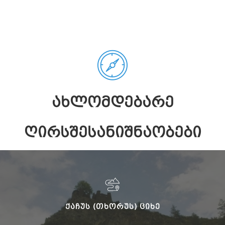
ᲐᲮᲚᲝᲛᲓᲔᲑᲐᲠᲔ
ᲦᲘᲠᲡᲨᲔᲡᲐᲜᲘᲨᲜᲐᲝᲑᲔᲑᲘ
ᲥᲐᲩᲣᲡ (ᲗᲮᲝᲠᲣᲡ) ᲪᲘᲮᲔ