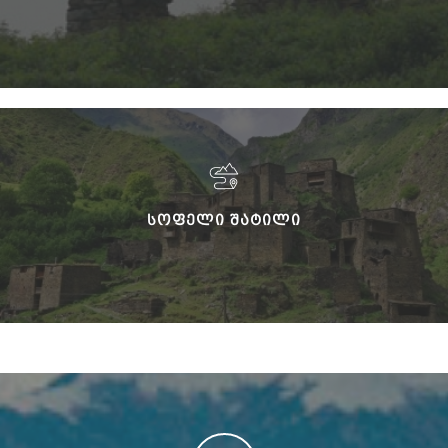
ᲡᲝᲤᲔᲚᲘ ᲨᲐᲢᲘᲚᲘ