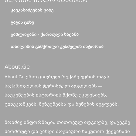
Ბლოგის Ბოლო Სტატიები
ᲙᲐᲕᲙᲐᲡᲘᲫᲔᲔᲑᲘᲡ ᲪᲘᲮᲔ
ᲒᲐᲒᲘᲡ ᲪᲘᲮᲔ
ᲕᲐᲨᲚᲝᲕᲐᲜᲘ - ᲥᲐᲠᲗᲣᲚᲘ ᲡᲐᲕᲐᲜᲐ
ᲗᲑᲘᲚᲘᲡᲘᲡ ᲒᲐᲛᲥᲠᲐᲚᲘ ᲙᲣᲜᲫᲣᲚᲘᲡ ᲘᲡᲢᲝᲠᲘᲐ
About.ge
About.Ge ერთ ციფრულ რუქაზე უყრის თავს
საქართველოს ტურისტულ ადგილებს —
საუკუნეების ისტორიის მქონე ეკლესიებს,
ციხეკოშკებს, მუზეუმებსა და ბუნების ძეგლებს.
მოიძიე ინფორმაცია თითოეულ ადგილზე, დაგეგმე
მარშრუტი და გახდი მოგზაური საკუთარ ქვეყანაში.