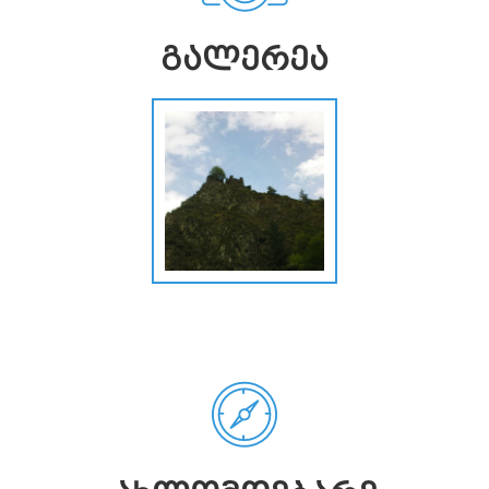
ᲒᲐᲚᲔᲠᲔᲐ