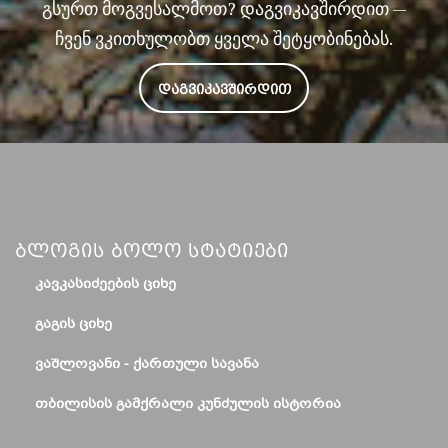
გსურთ მოგვესალმოთ? დაგვიკავშირდით —
ჩვენ ვკითხულობთ ყველა შეტყობინებას.
ᲓᲐᲒᲕᲘᲙᲐᲕᲨᲘᲠᲓᲘᲗ
Ბლოგის Ბოლო Სტატიები
ᲙᲐᲕᲙᲐᲡᲘᲫᲔᲔᲑᲘᲡ ᲪᲘᲮᲔ
ᲒᲐᲒᲘᲡ ᲪᲘᲮᲔ
ᲕᲐᲨᲚᲝᲕᲐᲜᲘ - ᲥᲐᲠᲗᲣᲚᲘ ᲡᲐᲕᲐᲜᲐ
ᲗᲑᲘᲚᲘᲡᲘᲡ ᲒᲐᲛᲥᲠᲐᲚᲘ ᲙᲣᲜᲫᲣᲚᲘᲡ ᲘᲡᲢᲝᲠᲘᲐ