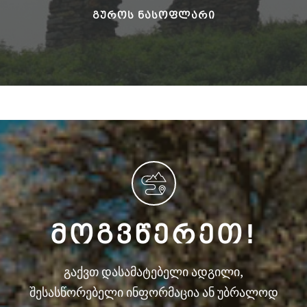
ᲒᲣᲠᲝᲡ ᲜᲐᲡᲝᲤᲚᲐᲠᲘ
ᲛᲝᲒᲕᲬᲔᲠᲔᲗ!
გაქვთ დასამატებელი ადგილი,
შესასწორებელი ინფორმაცია ან უბრალოდ