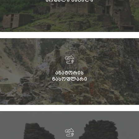
ᲐᲜᲐᲢᲝᲠᲘᲡ
ᲜᲐᲡᲝᲤᲚᲐᲠᲘ