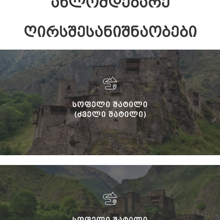
ᲐᲮᲚᲝᲛᲓᲔᲑᲐᲠᲔ
ᲦᲘᲠᲡᲨᲔᲡᲐᲜᲘᲨᲜᲐᲝᲑᲔᲑᲘ
ᲡᲝᲤᲔᲚᲘ ᲨᲐᲢᲘᲚᲘ
(ᲫᲕᲔᲚᲘ ᲨᲐᲢᲘᲚᲘ)
ᲡᲝᲤᲔᲚᲘ ᲨᲐᲢᲘᲚᲘ