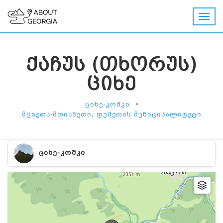
ᲥᲐᲩᲣᲡ (ᲗᲮᲝᲠᲣᲡ)
ᲪᲘᲮᲔ
•
ᲪᲘᲮᲔ-ᲙᲝᲨᲙᲘ
ᲛᲪᲮᲔᲗᲐ-ᲛᲗᲘᲐᲜᲔᲗᲘ, ᲓᲣᲨᲔᲗᲘᲡ ᲛᲣᲜᲘᲪᲘᲞᲐᲚᲘᲢᲔᲢᲘ
ᲪᲘᲮᲔ-ᲙᲝᲨᲙᲘ