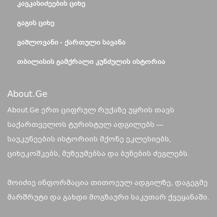
ᲙᲐᲕᲙᲐᲡᲘᲫᲔᲔᲑᲘᲡ ᲪᲘᲮᲔ
ᲒᲐᲒᲘᲡ ᲪᲘᲮᲔ
ᲕᲐᲨᲚᲝᲕᲐᲜᲘ - ᲥᲐᲠᲗᲣᲚᲘ ᲡᲐᲕᲐᲜᲐ
ᲗᲑᲘᲚᲘᲡᲘᲡ ᲒᲐᲛᲥᲠᲐᲚᲘ ᲙᲣᲜᲫᲣᲚᲘᲡ ᲘᲡᲢᲝᲠᲘᲐ
About.ge
About.Ge ერთ ციფრულ რუქაზე უყრის თავს
საქართველოს ტურისტულ ადგილებს —
საუკუნეების ისტორიის მქონე ეკლესიებს,
ციხეკოშკებს, მუზეუმებსა და ბუნების ძეგლებს.
მოიძიე ინფორმაცია თითოეულ ადგილზე, დაგეგმე
მარშრუტი და გახდი მოგზაური საკუთარ ქვეყანაში.