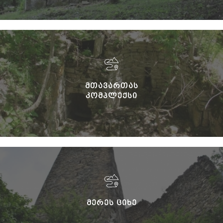
ᲛᲗᲐᲕᲐᲠᲗᲐᲡ
ᲙᲝᲛᲞᲚᲔᲥᲡᲘ
ᲛᲔᲠᲔᲡ ᲪᲘᲮᲔ