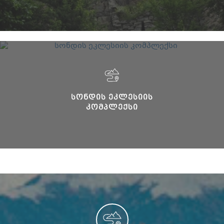
ᲡᲝᲜᲓᲘᲡ ᲔᲙᲚᲔᲡᲘᲘᲡ
ᲙᲝᲛᲞᲚᲔᲥᲡᲘ