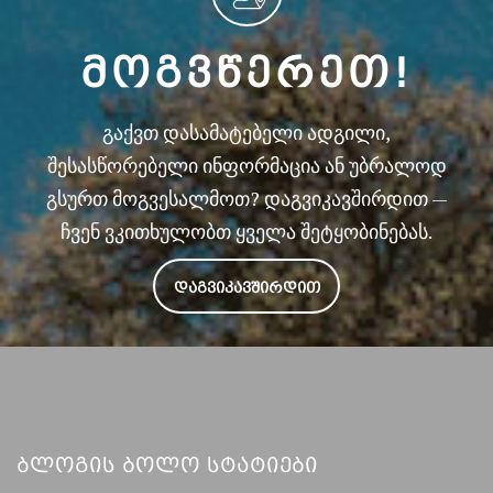
ᲛᲝᲒᲕᲬᲔᲠᲔᲗ!
გაქვთ დასამატებელი ადგილი,
შესასწორებელი ინფორმაცია ან უბრალოდ
გსურთ მოგვესალმოთ? დაგვიკავშირდით —
ჩვენ ვკითხულობთ ყველა შეტყობინებას.
ᲓᲐᲒᲕᲘᲙᲐᲕᲨᲘᲠᲓᲘᲗ
Ბლოგის Ბოლო Სტატიები