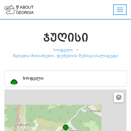
ᲯᲣᲦᲘᲡᲘ
•
ᲡᲝᲤᲔᲚᲘ
ᲛᲪᲮᲔᲗᲐ-ᲛᲗᲘᲐᲜᲔᲗᲘ, ᲓᲣᲨᲔᲗᲘᲡ ᲛᲣᲜᲘᲪᲘᲞᲐᲚᲘᲢᲔᲢᲘ
ᲡᲝᲤᲔᲚᲘ