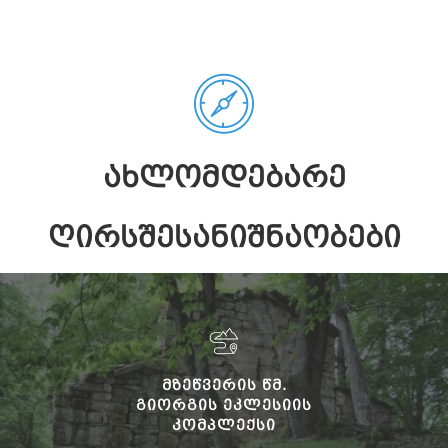
ᲐᲮᲚᲝᲛᲓᲔᲑᲐᲠᲔ
ᲦᲘᲠᲡᲨᲔᲡᲐᲜᲘᲨᲜᲐᲝᲑᲔᲑᲘ
ᲛᲖᲔᲬᲕᲔᲠᲘᲡ ᲬᲛ.
ᲒᲘᲝᲠᲒᲘᲡ ᲔᲙᲚᲔᲡᲘᲘᲡ
ᲙᲝᲛᲞᲚᲔᲥᲡᲘ