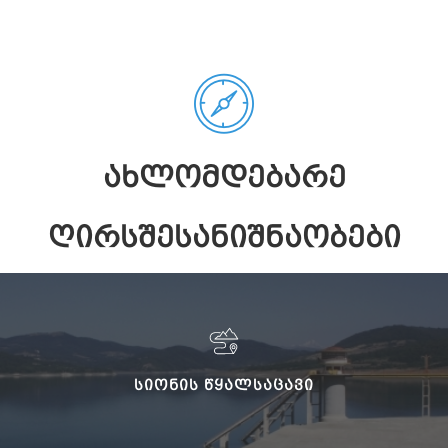
ᲐᲮᲚᲝᲛᲓᲔᲑᲐᲠᲔ
ᲦᲘᲠᲡᲨᲔᲡᲐᲜᲘᲨᲜᲐᲝᲑᲔᲑᲘ
ᲡᲘᲝᲜᲘᲡ ᲬᲧᲐᲚᲡᲐᲪᲐᲕᲘ