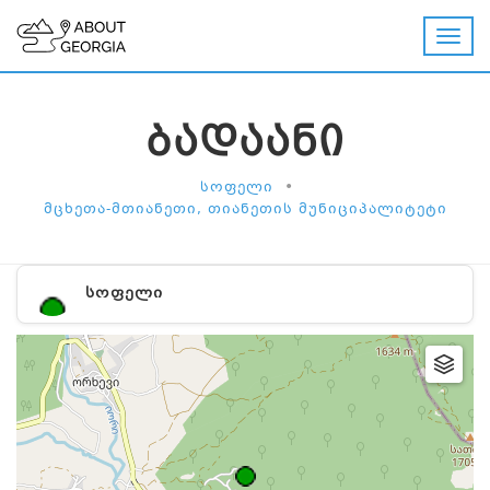
ᲑᲐᲓᲐᲐᲜᲘ
•
ᲡᲝᲤᲔᲚᲘ
ᲛᲪᲮᲔᲗᲐ-ᲛᲗᲘᲐᲜᲔᲗᲘ, ᲗᲘᲐᲜᲔᲗᲘᲡ ᲛᲣᲜᲘᲪᲘᲞᲐᲚᲘᲢᲔᲢᲘ
ᲡᲝᲤᲔᲚᲘ