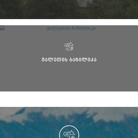
ᲟᲐᲚᲔᲗᲘᲡ ᲑᲐᲖᲘᲚᲘᲙᲐ