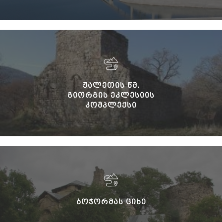
ᲟᲐᲚᲔᲗᲘᲡ ᲬᲛ.
ᲒᲘᲝᲠᲒᲘᲡ ᲔᲙᲚᲔᲡᲘᲘᲡ
ᲙᲝᲛᲞᲚᲔᲥᲡᲘ
ᲑᲝᲭᲝᲠᲛᲐᲡ ᲪᲘᲮᲔ