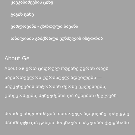
ᲙᲐᲕᲙᲐᲡᲘᲫᲔᲔᲑᲘᲡ ᲪᲘᲮᲔ
ᲒᲐᲒᲘᲡ ᲪᲘᲮᲔ
ᲕᲐᲨᲚᲝᲕᲐᲜᲘ - ᲥᲐᲠᲗᲣᲚᲘ ᲡᲐᲕᲐᲜᲐ
ᲗᲑᲘᲚᲘᲡᲘᲡ ᲒᲐᲛᲥᲠᲐᲚᲘ ᲙᲣᲜᲫᲣᲚᲘᲡ ᲘᲡᲢᲝᲠᲘᲐ
About.ge
About.Ge ერთ ციფრულ რუქაზე უყრის თავს
საქართველოს ტურისტულ ადგილებს —
საუკუნეების ისტორიის მქონე ეკლესიებს,
ციხეკოშკებს, მუზეუმებსა და ბუნების ძეგლებს.
მოიძიე ინფორმაცია თითოეულ ადგილზე, დაგეგმე
მარშრუტი და გახდი მოგზაური საკუთარ ქვეყანაში.