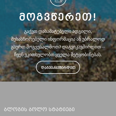
ᲛᲝᲒᲕᲬᲔᲠᲔᲗ!
გაქვთ დასამატებელი ადგილი,
შესასწორებელი ინფორმაცია ან უბრალოდ
გსურთ მოგვესალმოთ? დაგვიკავშირდით —
ჩვენ ვკითხულობთ ყველა შეტყობინებას.
ᲓᲐᲒᲕᲘᲙᲐᲕᲨᲘᲠᲓᲘᲗ
Ბლოგის Ბოლო Სტატიები