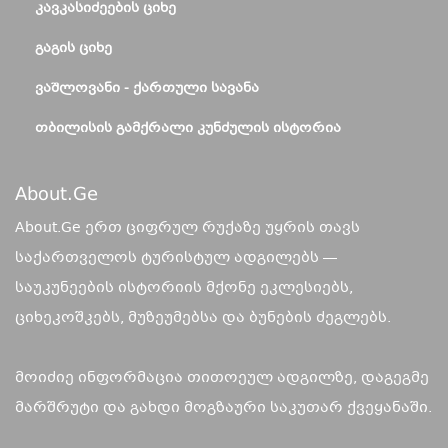
ᲙᲐᲕᲙᲐᲡᲘᲫᲔᲔᲑᲘᲡ ᲪᲘᲮᲔ
ᲒᲐᲒᲘᲡ ᲪᲘᲮᲔ
ᲕᲐᲨᲚᲝᲕᲐᲜᲘ - ᲥᲐᲠᲗᲣᲚᲘ ᲡᲐᲕᲐᲜᲐ
ᲗᲑᲘᲚᲘᲡᲘᲡ ᲒᲐᲛᲥᲠᲐᲚᲘ ᲙᲣᲜᲫᲣᲚᲘᲡ ᲘᲡᲢᲝᲠᲘᲐ
About.ge
About.Ge ერთ ციფრულ რუქაზე უყრის თავს
საქართველოს ტურისტულ ადგილებს —
საუკუნეების ისტორიის მქონე ეკლესიებს,
ციხეკოშკებს, მუზეუმებსა და ბუნების ძეგლებს.
მოიძიე ინფორმაცია თითოეულ ადგილზე, დაგეგმე
მარშრუტი და გახდი მოგზაური საკუთარ ქვეყანაში.