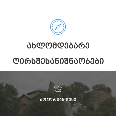
ᲐᲮᲚᲝᲛᲓᲔᲑᲐᲠᲔ
ᲦᲘᲠᲡᲨᲔᲡᲐᲜᲘᲨᲜᲐᲝᲑᲔᲑᲘ
ᲑᲝᲭᲝᲠᲛᲐᲡ ᲪᲘᲮᲔ