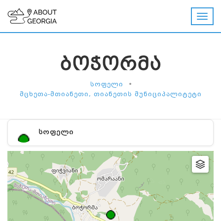
ᲑᲝᲭᲝᲠᲛᲐ
•
ᲡᲝᲤᲔᲚᲘ
ᲛᲪᲮᲔᲗᲐ-ᲛᲗᲘᲐᲜᲔᲗᲘ, ᲗᲘᲐᲜᲔᲗᲘᲡ ᲛᲣᲜᲘᲪᲘᲞᲐᲚᲘᲢᲔᲢᲘ
ᲡᲝᲤᲔᲚᲘ