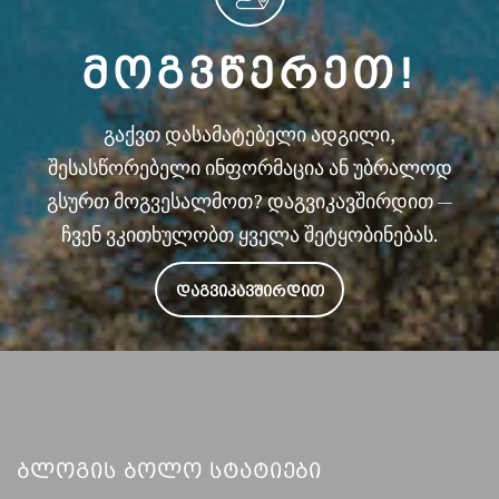
ᲛᲝᲒᲕᲬᲔᲠᲔᲗ!
გაქვთ დასამატებელი ადგილი,
შესასწორებელი ინფორმაცია ან უბრალოდ
გსურთ მოგვესალმოთ? დაგვიკავშირდით —
ჩვენ ვკითხულობთ ყველა შეტყობინებას.
ᲓᲐᲒᲕᲘᲙᲐᲕᲨᲘᲠᲓᲘᲗ
Ბლოგის Ბოლო Სტატიები