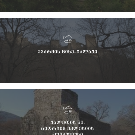
ᲣᲯᲐᲠᲛᲘᲡ ᲪᲘᲮᲔ–ᲥᲐᲚᲐᲥᲘ
ᲟᲐᲚᲔᲗᲘᲡ ᲬᲛ.
ᲒᲘᲝᲠᲒᲘᲡ ᲔᲙᲚᲔᲡᲘᲘᲡ
ᲙᲝᲛᲞᲚᲔᲥᲡᲘ