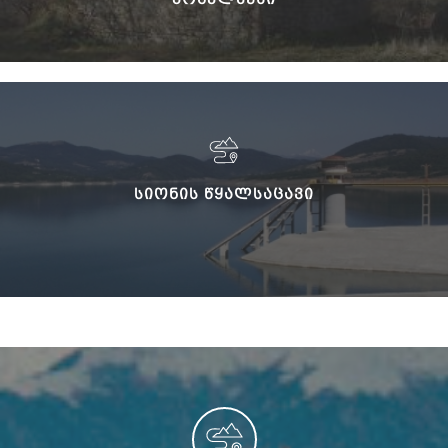
ᲡᲘᲝᲜᲘᲡ ᲬᲧᲐᲚᲡᲐᲪᲐᲕᲘ