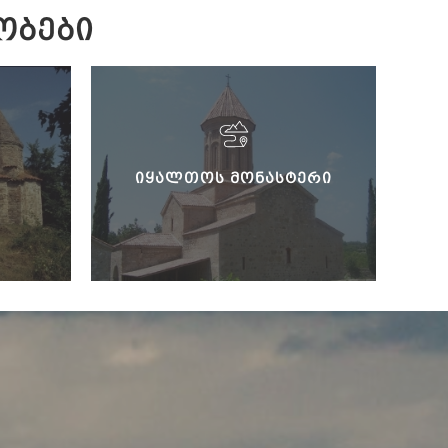
ᲝᲑᲔᲑᲘ
ᲘᲧᲐᲚᲗᲝᲡ ᲛᲝᲜᲐᲡᲢᲔᲠᲘ