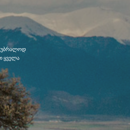
ნ უბრალოდ
თ ყველა