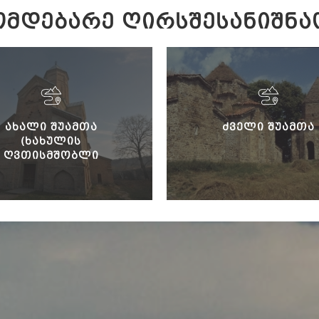
ᲛᲓᲔᲑᲐᲠᲔ ᲦᲘᲠᲡᲨᲔᲡᲐᲜᲘᲨᲜᲐ
ᲐᲮᲐᲚᲘ ᲨᲣᲐᲛᲗᲐ
ᲫᲕᲔᲚᲘ ᲨᲣᲐᲛᲗᲐ
(ᲮᲐᲮᲣᲚᲘᲡ
ᲦᲕᲗᲘᲡᲛᲨᲝᲑᲚᲘ
ᲐᲮᲔᲚᲝᲑᲘᲡ ᲓᲔᲓᲐᲗᲐ
ᲛᲝᲜᲐᲡᲢᲔᲠᲘ)