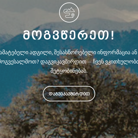
ᲛᲝᲒᲕᲬᲔᲠᲔᲗ!
სამატებელი ადგილი, შესასწორებელი ინფორმაცია ა
მოგვესალმოთ? დაგვიკავშირდით — ჩვენ ვკითხულობ
შეტყობინებას.
ᲓᲐᲒᲕᲘᲙᲐᲕᲨᲘᲠᲓᲘᲗ