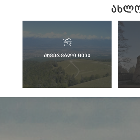
ᲐᲮᲚᲝ
ᲛᲬᲕᲔᲠᲕᲐᲚᲘ ᲪᲘᲕᲘ
Ს