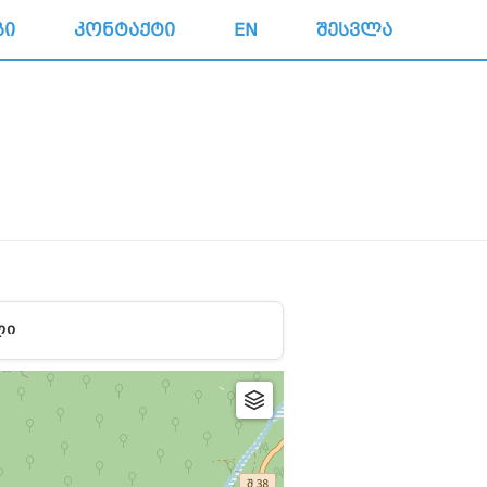
ᲒᲘ
ᲙᲝᲜᲢᲐᲥᲢᲘ
EN
ᲨᲔᲡᲕᲚᲐ
ᲚᲘ