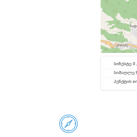
სიზუსტე 0 
სიმაღლე ზ
პუნქტის e