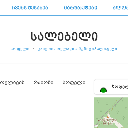
ᲩᲕᲔᲜᲡ ᲨᲔᲡᲐᲮᲔᲑ
ᲛᲐᲠᲨᲠᲣᲢᲔᲑᲘ
ᲑᲚᲝ
ᲡᲐᲚᲔᲑᲔᲚᲘ
•
ᲡᲝᲤᲔᲚᲘ
ᲙᲐᲮᲔᲗᲘ, ᲗᲔᲚᲐᲕᲘᲡ ᲛᲣᲜᲘᲪᲘᲞᲐᲚᲘᲢᲔᲢᲘ
 თელავის რაიონი სოფელი
ᲡᲝᲤᲔ