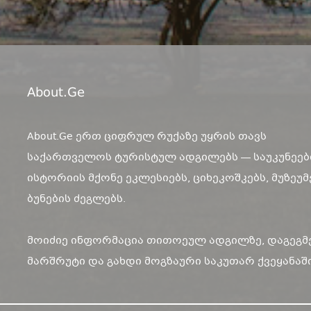
About.ge
About.Ge ერთ ციფრულ რუქაზე უყრის თავს
საქართველოს ტურისტულ ადგილებს — საუკუნეებ
ისტორიის მქონე ეკლესიებს, ციხეკოშკებს, მუზეუმ
ბუნების ძეგლებს.
მოიძიე ინფორმაცია თითოეულ ადგილზე, დაგეგმ
მარშრუტი და გახდი მოგზაური საკუთარ ქვეყანაში